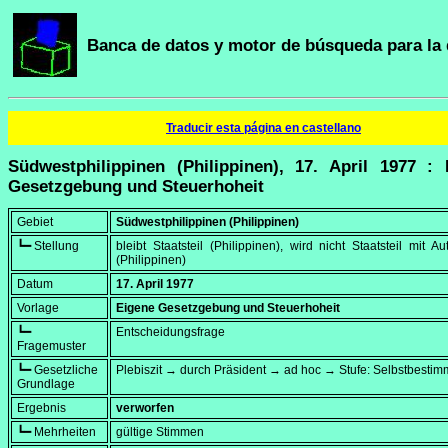
Banca de datos y motor de búsqueda para la 
Traducir esta página en castellano
Südwestphilippinen (Philippinen), 17. April 1977 : 
Gesetzgebung und Steuerhoheit
Gebiet
Südwestphilippinen (Philippinen)
┗━ Stellung
bleibt Staatsteil (Philippinen), wird nicht Staatsteil mit A
(Philippinen)
Datum
17. April 1977
Vorlage
Eigene Gesetzgebung und Steuerhoheit
┗━
Entscheidungsfrage
Fragemuster
┗━ Gesetzliche
Plebiszit → durch Präsident → ad hoc → Stufe: Selbstbesti
Grundlage
Ergebnis
verworfen
┗━ Mehrheiten
gültige Stimmen