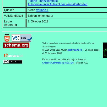
Eigene Finanzkontrolle
Autonomie unter Aufsicht der Zentralbehörden
Quellen
Siehe
Vorlage 1
Vollständigkeit
Zahlen fehlen ganz
Letzte
8. Oktober 2018
Änderung
Todos derechos reservados incluido la traducción en
altras lenguas
© 1996-2026
Beat Müller
beat
@
sudd
.
ch
-- En línea desde
el 25 de enero 2005.
Esto contenido es publicado bajo la licencia
Creative Commons (BY-NC-SA)
, versión 4.0.