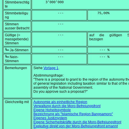
Stimmberechtig
      3'000'000
te
Stimmbeteiligu
            ---
    75,00
%
ng
Stimmen
            ---
ausser Betracht
Gültige (=
            ---
auf die gültigen S
massgebende)
bezogen
Stimmen
┗━ Ja-Stimmen
            ---
     --- %
┗━ Nein-
            ---
     --- %
Stimmen
Bemerkungen
Siehe
Vorlage 1
.
Abstimmungsfrage:
"There is a proposal to grant to the region of the autonomy t
of general legislation including taxation similar to that of the
assembly of the National Government.
Do you approve such a proposal?"
Gleichzeitig mit
Autonomie als einheitliche Region
Verwaltung durch die Moro-Befreiungsfront
Eigene Hoheitssymbole
Bezeichnung als "Islamische Region Bangsamoro"
Eigenes Justizsystem
Eigene Sicherheitskräfte durch die Moro-Befreiungsfront
Exekutive direkt von der Moro-Befreiungsfront ernannt