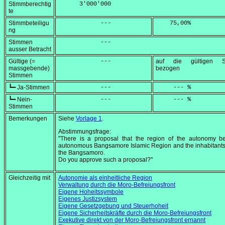
Stimmberechtig
      3'000'000
te
Stimmbeteiligu
            ---
    75,00
%
ng
Stimmen
            ---
ausser Betracht
Gültige (=
            ---
auf die gültigen S
massgebende)
bezogen
Stimmen
┗━ Ja-Stimmen
            ---
     --- %
┗━ Nein-
            ---
     --- %
Stimmen
Bemerkungen
Siehe
Vorlage 1
.
Abstimmungsfrage:
"There is a proposal that the region of the autonomy be
autonomous Bangsamore Islamic Region and the inhabitants
the Bangsamoro.
Do you approve such a proposal?"
Gleichzeitig mit
Autonomie als einheitliche Region
Verwaltung durch die Moro-Befreiungsfront
Eigene Hoheitssymbole
Eigenes Justizsystem
Eigene Gesetzgebung und Steuerhoheit
Eigene Sicherheitskräfte durch die Moro-Befreiungsfront
Exekutive direkt von der Moro-Befreiungsfront ernannt