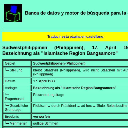
Banca de datos y motor de búsqueda para la 
Traducir esta página en castellano
Südwestphilippinen (Philippinen), 17. April 
Bezeichnung als "Islamische Region Bangsamoro"
Gebiet
Südwestphilippinen (Philippinen)
┗━ Stellung
bleibt Staatsteil (Philippinen), wird nicht Staatsteil mit A
(Philippinen)
Datum
17. April 1977
Vorlage
Bezeichnung als "Islamische Region Bangsamoro"
┗━
Entscheidungsfrage
Fragemuster
┗━ Gesetzliche
Plebiszit → durch Präsident → ad hoc → Stufe: Selbstbesti
Grundlage
Ergebnis
verworfen
┗━ Mehrheiten
gültige Stimmen