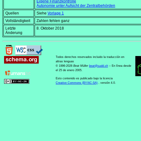
Eigene Finanzkontrolle
Autonomie unter Aufsicht der Zentralbehörden
Quellen
Siehe
Vorlage 1
Vollständigkeit
Zahlen fehlen ganz
Letzte
8. Oktober 2018
Änderung
Todos derechos reservados incluido la traducción en
altras lenguas
© 1996-2026
Beat Müller
beat
@
sudd
.
ch
-- En línea desde
el 25 de enero 2005.
Esto contenido es publicado bajo la licencia
Creative Commons (BY-NC-SA)
, versión 4.0.