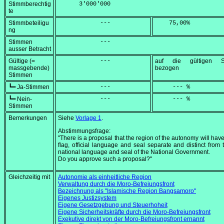
Stimmberechtig
      3'000'000
te
Stimmbeteiligu
            ---
    75,00
%
ng
Stimmen
            ---
ausser Betracht
Gültige (=
            ---
auf die gültigen S
massgebende)
bezogen
Stimmen
┗━ Ja-Stimmen
            ---
     --- %
┗━ Nein-
            ---
     --- %
Stimmen
Bemerkungen
Siehe
Vorlage 1
.
Abstimmungsfrage:
"There is a proposal that the region of the autonomy will have
flag, official language and seal separate and distinct from t
national language and seal of the National Government.
Do you approve such a proposal?"
Gleichzeitig mit
Autonomie als einheitliche Region
Verwaltung durch die Moro-Befreiungsfront
Bezeichnung als "Islamische Region Bangsamoro"
Eigenes Justizsystem
Eigene Gesetzgebung und Steuerhoheit
Eigene Sicherheitskräfte durch die Moro-Befreiungsfront
Exekutive direkt von der Moro-Befreiungsfront ernannt