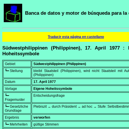
Banca de datos y motor de búsqueda para la 
Traducir esta página en castellano
Südwestphilippinen (Philippinen), 17. April 1977 : 
Hoheitssymbole
Gebiet
Südwestphilippinen (Philippinen)
┗━ Stellung
bleibt Staatsteil (Philippinen), wird nicht Staatsteil mit A
(Philippinen)
Datum
17. April 1977
Vorlage
Eigene Hoheitssymbole
┗━
Entscheidungsfrage
Fragemuster
┗━ Gesetzliche
Plebiszit → durch Präsident → ad hoc → Stufe: Selbstbesti
Grundlage
Ergebnis
verworfen
┗━ Mehrheiten
gültige Stimmen