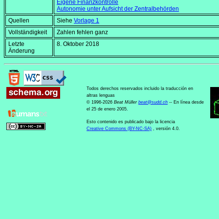
Eigene Finanzkontrolle
Autonomie unter Aufsicht der Zentralbehörden
Quellen
Siehe
Vorlage 1
Vollständigkeit
Zahlen fehlen ganz
Letzte
8. Oktober 2018
Änderung
Todos derechos reservados incluido la traducción en
altras lenguas
© 1996-2026
Beat Müller
beat
@
sudd
.
ch
-- En línea desde
el 25 de enero 2005.
Esto contenido es publicado bajo la licencia
Creative Commons (BY-NC-SA)
, versión 4.0.