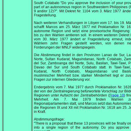
South Cotabato
"Do you approve the inclusion of your pro
part of an autonomous region in Southwestern Philippines 
9 and/or 12)?"
. Mit Dekret Nr. 1104 vom
3. März 1977
änder
Fragestellung.
Nach weiteren Verhandlungen in Libyen vom 17. bis
19. Mä
schafft Marcos am
25. März 1977
mit Proklamation Nr. 16
autonome Region und setzt eine provisorische Regierung 
bis zu den Wahlen amtieren soll. In einem weiteren Dekret 
vom
30. März 1977
ändert er Fragestellung erneut, in
Wählern zehn Fragen gestellt werden, von denen n
Forderungen der MNLF widerspiegeln.
Die Abstimmung findet in den Provinzen Lanao de Sur, La
Norte, Sultan Kudarat, Maguindanao, North Cotabato, Za
del Sur, Zamboanga del Norte, Sulu, Basilan, Tawi-Tawi, 
Davao del Sur und South Cotabato statt. In Tawi-Tawi,
Kudarat, North Cotabato, Maguindanao und Basil
muslimischer Mehrheit bzw. starker Minderheit legt er zus
Fragen zur internen Gliederung vor.
Endergebnis vom
7. Mai 1977
durch Proklamation Nr. 1628
der von der Zentralregierung befürwortete Vorschlag zur Bil
Regionen unter Aufsicht der Zentralbehörden (
Frage 10
) fi
Mehrheit. Am
7. Mai 1979
finden Wahlen z
Regionalparlamenten statt, und Marcos setzt das Autonomiest
die Regionen IX und XII mit Proklamation Nr. 1618 am
25. J
in Kraft.
Abstimmungsfrage:
"There is a proposal that these 13 provinces will be finally o
into a single region of the autonomy. Do you approve