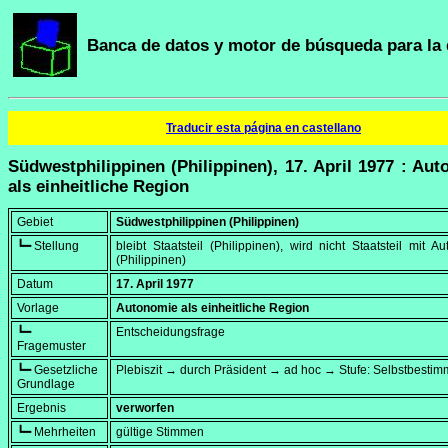
Banca de datos y motor de búsqueda para la 
Traducir esta página en castellano
Südwestphilippinen (Philippinen), 17. April 1977 : Au
als einheitliche Region
Gebiet
Südwestphilippinen (Philippinen)
┗━ Stellung
bleibt Staatsteil (Philippinen), wird nicht Staatsteil mit A
(Philippinen)
Datum
17. April 1977
Vorlage
Autonomie als einheitliche Region
┗━
Entscheidungsfrage
Fragemuster
┗━ Gesetzliche
Plebiszit → durch Präsident → ad hoc → Stufe: Selbstbesti
Grundlage
Ergebnis
verworfen
┗━ Mehrheiten
gültige Stimmen