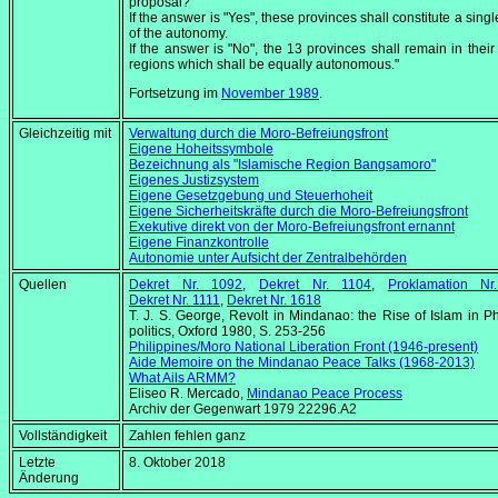
proposal?
If the answer is "Yes", these provinces shall constitute a sing
of the autonomy.
If the answer is "No", the 13 provinces shall remain in their
regions which shall be equally autonomous."
Fortsetzung im
November 1989
.
Gleichzeitig mit
Verwaltung durch die Moro-Befreiungsfront
Eigene Hoheitssymbole
Bezeichnung als "Islamische Region Bangsamoro"
Eigenes Justizsystem
Eigene Gesetzgebung und Steuerhoheit
Eigene Sicherheitskräfte durch die Moro-Befreiungsfront
Exekutive direkt von der Moro-Befreiungsfront ernannt
Eigene Finanzkontrolle
Autonomie unter Aufsicht der Zentralbehörden
Quellen
Dekret Nr. 1092
,
Dekret Nr. 1104
,
Proklamation Nr
Dekret Nr. 1111
,
Dekret Nr. 1618
T. J. S. George,
Revolt in Mindanao: the Rise of Islam in Ph
politics
, Oxford 1980, S. 253-256
Philippines/Moro National Liberation Front (1946-present)
Aide Memoire on the Mindanao Peace Talks (1968-2013)
What Ails ARMM?
Eliseo R. Mercado,
Mindanao Peace Process
Archiv der Gegenwart 1979 22296.A2
Vollständigkeit
Zahlen fehlen ganz
Letzte
8. Oktober 2018
Änderung