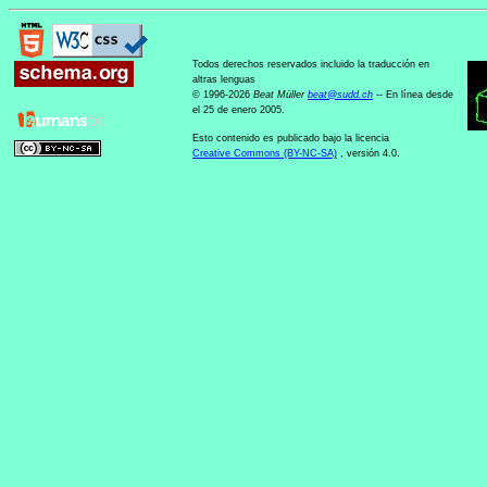
Todos derechos reservados incluido la traducción en
altras lenguas
© 1996-2026
Beat Müller
beat
@
sudd
.
ch
-- En línea desde
el 25 de enero 2005.
Esto contenido es publicado bajo la licencia
Creative Commons (BY-NC-SA)
, versión 4.0.