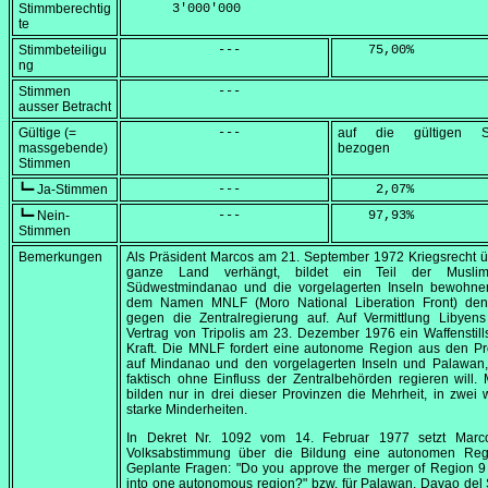
Stimmberechtig
      3'000'000
te
Stimmbeteiligu
            ---
    75,00
%
ng
Stimmen
            ---
ausser Betracht
Gültige (=
            ---
auf die gültigen S
massgebende)
bezogen
Stimmen
┗━ Ja-Stimmen
            ---
     2,07
%
┗━ Nein-
            ---
    97,93
%
Stimmen
Bemerkungen
Als Präsident Marcos am
21. September 1972
Kriegsrecht 
ganze Land verhängt, bildet ein Teil der Muslim
Südwestmindanao und die vorgelagerten Inseln bewohnen
dem Namen MNLF (
Moro National Liberation Front
) de
gegen die Zentralregierung auf. Auf Vermittlung Libyens 
Vertrag von Tripolis am
23. Dezember 1976
ein Waffenstill
Kraft. Die MNLF fordert eine autonome Region aus den Pr
auf Mindanao und den vorgelagerten Inseln und Palawan,
faktisch ohne Einfluss der Zentralbehörden regieren will.
bilden nur in drei dieser Provinzen die Mehrheit, in zwei 
starke Minderheiten.
In Dekret Nr. 1092 vom
14. Februar 1977
setzt Marc
Volksabstimmung über die Bildung eine autonomen Reg
Geplante Fragen:
"Do you approve the merger of Region 9
into one autonomous region?"
bzw. für Palawan, Davao del