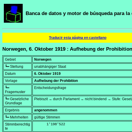
Banca de datos y motor de búsqueda para la 
Traducir esta página en castellano
Norwegen, 6. Oktober 1919 : Aufhebung der Prohibitio
Gebiet
Norwegen
┗━ Stellung
unabhängiger Staat
Datum
6. Oktober 1919
Vorlage
Aufhebung der Prohibition
┗━
Entscheidungsfrage
Fragemuster
┗━ Gesetzliche
Plebiszit → durch Parlament → nicht bindend → Stufe: Geset
Grundlage
Ergebnis
angenommen
┗━ Mehrheiten
gültige Stimmen
Stimmberechtig
      1'198'522
te