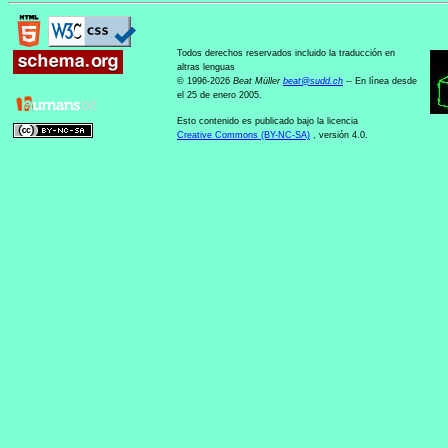
Todos derechos reservados incluido la traducción en
altras lenguas
© 1996-2026
Beat Müller
beat
@
sudd
.
ch
-- En línea desde
el 25 de enero 2005.
Esto contenido es publicado bajo la licencia
Creative Commons (BY-NC-SA)
, versión 4.0.