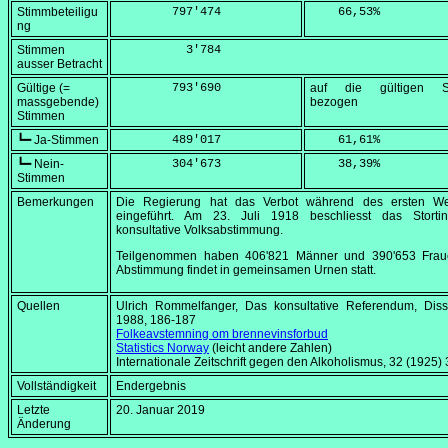
Stimmbeteiligu
        797'474
    66,53
%
ng
Stimmen
          3'784
ausser Betracht
Gültige (=
        793'690
auf die gültigen S
massgebende)
bezogen
Stimmen
┗━ Ja-Stimmen
        489'017
    61,61
%
┗━ Nein-
        304'673
    38,39
%
Stimmen
Bemerkungen
Die Regierung hat das Verbot während des ersten Wel
eingeführt. Am
23. Juli 1918
beschliesst das Storti
konsultative Volksabstimmung.
Teilgenommen haben 406'821 Männer und 390'653 Frau
Abstimmung findet in gemeinsamen Urnen statt.
Quellen
Ulrich Rommelfanger, Das konsultative Referendum, Diss.
1988, 186-187
Folkeavstemning om brennevinsforbud
Statistics Norway
(leicht andere Zahlen)
Internationale Zeitschrift gegen den Alkoholismus, 32 (1925) 
Vollständigkeit
Endergebnis
Letzte
20. Januar 2019
Änderung