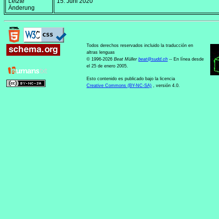
Letzte
15. Juni 2020
Änderung
Todos derechos reservados incluido la traducción en
altras lenguas
© 1996-2026
Beat Müller
beat
@
sudd
.
ch
-- En línea desde
el 25 de enero 2005.
Esto contenido es publicado bajo la licencia
Creative Commons (BY-NC-SA)
, versión 4.0.