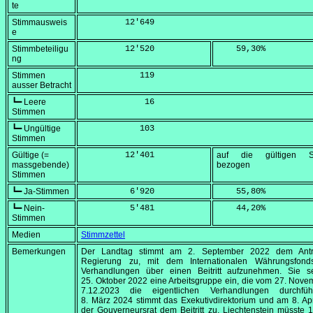
te
Stimmausweis
         12'649
e
Stimmbeteiligu
         12'520
    59,30
%
ng
Stimmen
            119
ausser Betracht
┗━ Leere
             16
Stimmen
┗━ Ungültige
            103
Stimmen
Gültige (=
         12'401
auf die gültigen S
massgebende)
bezogen
Stimmen
┗━ Ja-Stimmen
          6'920
    55,80
%
┗━ Nein-
          5'481
    44,20
%
Stimmen
Medien
Stimmzettel
Bemerkungen
Der Landtag stimmt am
2. September 2022
dem Antr
Regierung zu, mit dem Internationalen Währungsfond
Verhandlungen über einen Beitritt aufzunehmen. Sie s
25. Oktober 2022
eine Arbeitsgruppe ein, die vom
27. Nove
7.12
.2023 die eigentlichen Verhandlungen durchfü
8. März 2024
stimmt das Exekutivdirektorium und am
8. Ap
der Gouverneursrat dem Beitritt zu. Liechtenstein müsste 