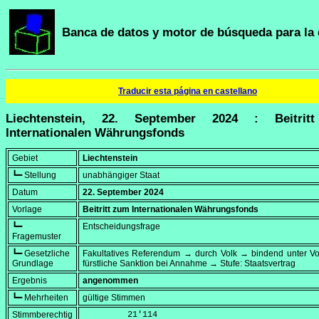
Banca de datos y motor de búsqueda para la 
Traducir esta página en castellano
Liechtenstein, 22. September 2024 : Beitrit
Internationalen Währungsfonds
Gebiet
Liechtenstein
┗━ Stellung
unabhängiger Staat
Datum
22. September 2024
Vorlage
Beitritt zum Internationalen Währungsfonds
┗━
Entscheidungsfrage
Fragemuster
┗━ Gesetzliche
Fakultatives Referendum → durch Volk → bindend unter Vo
Grundlage
fürstliche Sanktion bei Annahme → Stufe: Staatsvertrag
Ergebnis
angenommen
┗━ Mehrheiten
gültige Stimmen
Stimmberechtig
         21'114