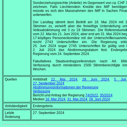
Sonderziehungsrechte (Anteile) im Gegenwert von ca. CHF 
zeichnen. Falls Liechtenstein Kredite des IWF benötigen
müsste es sich den Massnahmen des IWF in Sachen Finanz
unterwerfen.
Der Landtag stimmt dem Beitritt am
16. Mai 2024
mit 1
Stimmen zu, verwirft aber die freiwillige Unterstellung un
Volksabstimmung mit 3 zu 19 Stimmen. Die Referendumsfri
vom
22. Mai
bis
21. Juni 2024
, aber erst am
31. Mai 2024
beg
17-köpfiges Personenkomitee mit der Unterschriftensamml
reicht 2743 Unterschriften ein. Die Regierung erk
25. Juni 2024
sogar 2745 Unterschriften für gültig und 
2. Juli 2024
das Abstimmungsdatum fest. Endergebn
Regierung vom
24. September 2024
.
Fakultatives Staatsvertragsreferendum nach Art. 66
Verfassung durch mindestens 1500 Stimmberechtigte inne
Wochen.
Quellen
Amtsblatt
22. Mai 2024
,
28. Juni 2024
,
5. Jul
27. September 2024
Abstimmungsinformationen der Regierung
Verfassung
Bericht und Antrag der Regierung
74/2022
,
35/2024
Medien
16. Mai 2024
,
31. Mai 2024
,
28. Juni 2024
Vollständigkeit
Endergebnis
Letzte
27. September 2024
Änderung