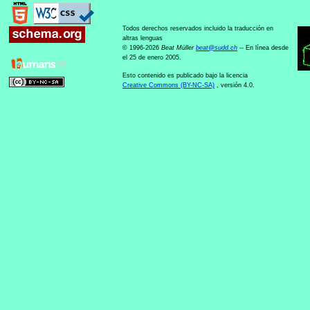
Todos derechos reservados incluido la traducción en
altras lenguas
© 1996-2026
Beat Müller
beat
@
sudd
.
ch
-- En línea desde
el 25 de enero 2005.
Esto contenido es publicado bajo la licencia
Creative Commons (BY-NC-SA)
, versión 4.0.