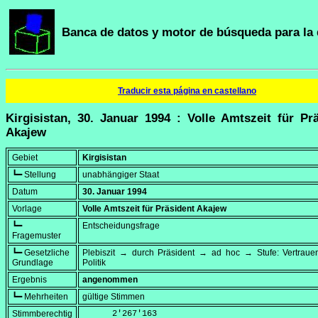
Banca de datos y motor de búsqueda para la 
Traducir esta página en castellano
Kirgisistan, 30. Januar 1994 : Volle Amtszeit für Pr
Akajew
Gebiet
Kirgisistan
┗━ Stellung
unabhängiger Staat
Datum
30. Januar 1994
Vorlage
Volle Amtszeit für Präsident Akajew
┗━
Entscheidungsfrage
Fragemuster
┗━ Gesetzliche
Plebiszit → durch Präsident → ad hoc → Stufe: Vertrauen
Grundlage
Politik
Ergebnis
angenommen
┗━ Mehrheiten
gültige Stimmen
Stimmberechtig
      2'267'163