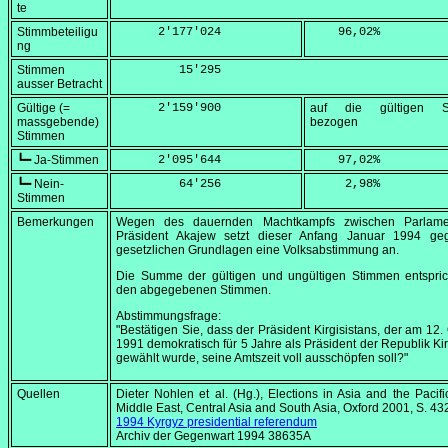
te
Stimmbeteiligu
      2'177'024
    96,02
%
ng
Stimmen
         15'295
ausser Betracht
Gültige (=
      2'159'900
auf die gültigen S
massgebende)
bezogen
Stimmen
┗━ Ja-Stimmen
      2'095'644
    97,02
%
┗━ Nein-
         64'256
     2,98
%
Stimmen
Bemerkungen
Wegen des dauernden Machtkampfs zwischen Parlam
Präsident Akajew setzt dieser Anfang
Januar 1994
geg
gesetzlichen Grundlagen eine Volksabstimmung an.
Die Summe der gültigen und ungültigen Stimmen entsprich
den abgegebenen Stimmen.
Abstimmungsfrage:
"Bestätigen Sie, dass der Präsident Kirgisistans, der am 12.
1991
demokratisch für 5 Jahre als Präsident der Republik Kir
gewählt wurde, seine Amtszeit voll ausschöpfen soll?"
Quellen
Dieter Nohlen et al. (Hg.),
Elections in Asia and the Pacific,
Middle East, Central Asia and South Asia
, Oxford 2001, S. 43
1994 Kyrgyz presidential referendum
Archiv der Gegenwart 1994 38635A