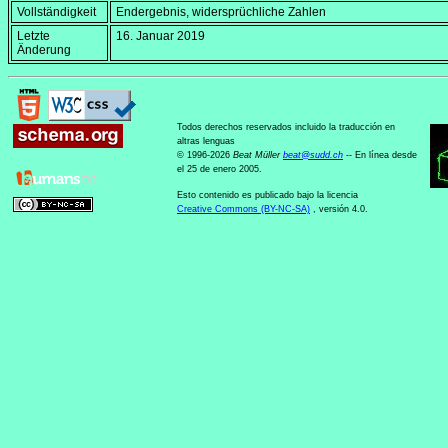
Vollständigkeit
Endergebnis, widersprüchliche Zahlen
Letzte
16. Januar 2019
Änderung
Todos derechos reservados incluido la traducción en
altras lenguas
© 1996-2026
Beat Müller
beat
@
sudd
.
ch
-- En línea desde
el 25 de enero 2005.
Esto contenido es publicado bajo la licencia
Creative Commons (BY-NC-SA)
, versión 4.0.