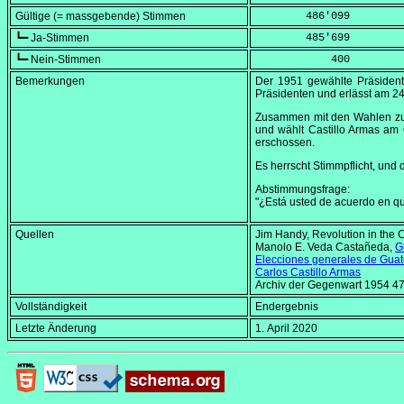
Gültige (= massgebende) Stimmen
        486'099
┗━ Ja-Stimmen
        485'699
┗━ Nein-Stimmen
            400
Bemerkungen
Der 1951 gewählte Präsident
Präsidenten und erlässt am
24
Zusammen mit den Wahlen zum 
und wählt Castillo Armas am
erschossen.
Es herrscht Stimmpflicht, und
Abstimmungsfrage:
"¿Está usted de acuerdo en qu
Quellen
Jim Handy,
Revolution in the 
Manolo E. Veda Castañeda,
G
Elecciones generales de Gua
Carlos Castillo Armas
Archiv der Gegenwart 1954 4
Vollständigkeit
Endergebnis
Letzte Änderung
1. April 2020