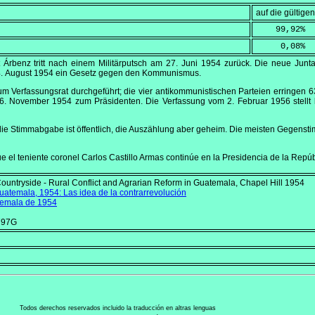
auf die gültig
    99,92
%
     0,08
%
 Árbenz tritt nach einem Militärputsch am
27. Juni 1954
zurück. Die neue Junta
. August 1954
ein Gesetz gegen den Kommunismus.
Verfassungsrat durchgeführt; die vier antikommunistischen Parteien erringen 63
6. November 1954
zum Präsidenten. Die Verfassung vom
2. Februar 1956
stellt
 die Stimmabgabe ist öffentlich, die Auszählung aber geheim. Die meisten Gegens
e el teniente coronel Carlos Castillo Armas continúe en la Presidencia de la Repú
Countryside - Rural Conflict and Agrarian Reform in Guatemala
, Chapel Hill 1954
uatemala, 1954: Las idea de la contrarrevolución
temala de 1954
797G
Todos derechos reservados incluido la traducción en altras lenguas