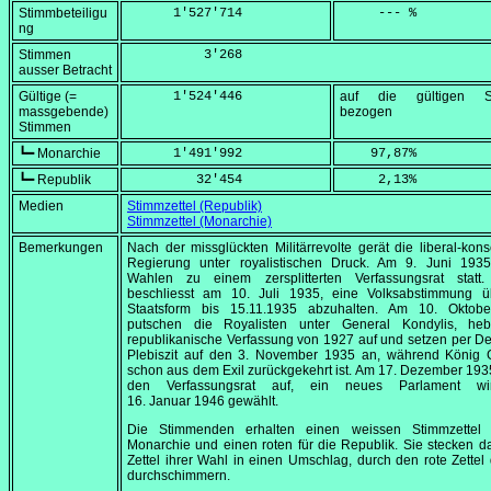
Stimmbeteiligu
      1'527'714
     --- %
ng
Stimmen
          3'268
ausser Betracht
Gültige (=
      1'524'446
auf die gültigen S
massgebende)
bezogen
Stimmen
┗━ Monarchie
      1'491'992
    97,87
%
┗━ Republik
         32'454
     2,13
%
Medien
Stimmzettel (Republik)
Stimmzettel (Monarchie)
Bemerkungen
Nach der missglückten Militärrevolte gerät die liberal-kons
Regierung unter royalistischen Druck. Am
9. Juni 1935
Wahlen zu einem zersplitterten Verfassungsrat statt.
beschliesst am
10. Juli 1935
, eine Volksabstimmung ü
Staatsform bis
15.11
.1935 abzuhalten. Am
10. Oktob
putschen die Royalisten unter General Kondylis, he
republikanische Verfassung von 1927 auf und setzen per De
Plebiszit auf den
3. November 1935
an, während König G
schon aus dem Exil zurückgekehrt ist. Am
17. Dezember 193
den Verfassungsrat auf, ein neues Parlament w
16. Januar 1946
gewählt.
Die Stimmenden erhalten einen weissen Stimmzettel 
Monarchie und einen roten für die Republik. Sie stecken 
Zettel ihrer Wahl in einen Umschlag, durch den rote Zettel 
durchschimmern.