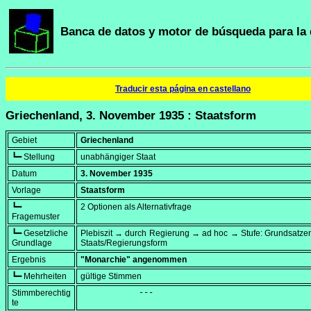
Banca de datos y motor de búsqueda para la 
Traducir esta página en castellano
Griechenland, 3. November 1935 : Staatsform
Gebiet
Griechenland
┗━ Stellung
unabhängiger Staat
Datum
3. November 1935
Vorlage
Staatsform
┗━
2 Optionen als Alternativfrage
Fragemuster
┗━ Gesetzliche
Plebiszit → durch Regierung → ad hoc → Stufe: Grundsatze
Grundlage
Staats/Regierungsform
Ergebnis
"Monarchie" angenommen
┗━ Mehrheiten
gültige Stimmen
Stimmberechtig
            ---
te