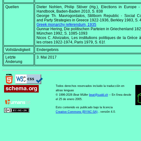
Quellen
Dieter Nohlen, Philip Stöver (Hg.),
Elections in Europe -
Handbook
, Baden-Baden 2010, S. 838
George Th. Mavrogordatos,
Stillborn Republic - Social Co
and Party Strategies in Greece 1922-1936
, Berkley 1983, S. 
Greek monarchy referendum, 1935
Gunnar Hering, Die politischen Parteien in Griechenland 18
München 1992, S. 1085-1093
Nicos C. Alivizatos,
Les institutions politiques de la Grèce à
les crises 1922-1974
, Paris 1979, S. 61f.
Vollständigkeit
Endergebnis
Letzte
3. Mai 2017
Änderung
Todos derechos reservados incluido la traducción en
altras lenguas
© 1996-2026
Beat Müller
beat
@
sudd
.
ch
-- En línea desde
el 25 de enero 2005.
Esto contenido es publicado bajo la licencia
Creative Commons (BY-NC-SA)
, versión 4.0.