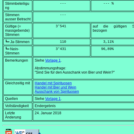
Stimmbeteiligu
            ---
     --- %
ng
Stimmen
            ---
ausser Betracht
Gültige (=
          3'541
auf die gültigen S
massgebende)
bezogen
Stimmen
┗━ Ja-Stimmen
            110
     3,11
%
┗━ Nein-
          3'431
    96,89
%
Stimmen
Bemerkungen
Siehe
Vorlage 1
.
Abstimmungsfrage:
"Sind Sie für den Ausschank von Bier und Wein?"
Gleichzeitig mit
Handel mit Spirituosen
Handel mit Bier und Wein
Ausschank von Spirituosen
Quellen
Siehe
Vorlage 1
.
Vollständigkeit
Endergebnis
Letzte
24. Januar 2018
Änderung