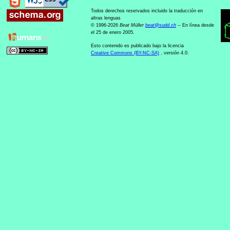
Todos derechos reservados incluido la traducción en
altras lenguas
© 1996-2026
Beat Müller
beat
@
sudd
.
ch
-- En línea desde
el 25 de enero 2005.
Esto contenido es publicado bajo la licencia
Creative Commons (BY-NC-SA)
, versión 4.0.