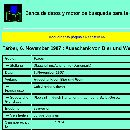
Banca de datos y motor de búsqueda para la 
Traducir esta página en castellano
Färöer, 6. November 1907 : Ausschank von Bier und We
Gebiet
Färöer
┗━ Stellung
Staatsteil mit Autonomie (Dänemark)
Datum
6. November 1907
Vorlage
Ausschank von Bier und Wein
┗━
Entscheidungsfrage
Fragemuster
┗━ Gesetzliche
Plebiszit → durch Parlament → ad hoc → Stufe: Gesetz
Grundlage
Ergebnis
verworfen
┗━ Mehrheiten
gültige Stimmen
Stimmberechtig
          7'374
te