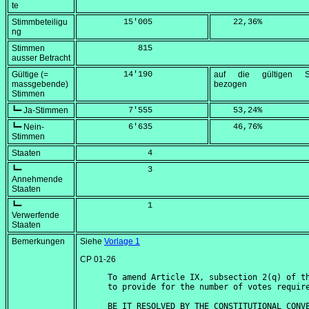
te
Stimmbeteiligu
         15'005
    22,36
%
ng
Stimmen
            815
ausser Betracht
Gültige (=
         14'190
auf die gültigen S
massgebende)
bezogen
Stimmen
┗━ Ja-Stimmen
          7'555
    53,24
%
┗━ Nein-
          6'635
    46,76
%
Stimmen
Staaten
              4
┗━
              3
Annehmende
Staaten
┗━
              1
Verwerfende
Staaten
Bemerkungen
Siehe
Vorlage 1
CP 01-26
To amend Article IX, subsection 2(q) of th
to provide for the number of votes require
BE IT RESOLVED BY THE CONSTITUTIONAL CONVE