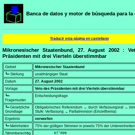
Banca de datos y motor de búsqueda para la 
Traducir esta página en castellano
Mikronesischer Staatenbund, 27. August 2002 : Ve
Präsidenten mit drei Vierteln überstimmbar
Gebiet
Mikronesischer Staatenbund
┗━ Stellung
unabhängiger Staat
Datum
27. August 2002
Vorlage
Veto des Präsidenten mit drei Vierteln überstimmbar
┗━
Entscheidungsfrage
Fragemuster
┗━ Gesetzliche
Obligatorisches Referendum → durch Verfassungsrat → bi
Grundlage
Stufe: Verfassung → Partialrevision (Einzelthema)
Ergebnis
verworfen
┗━ Mehrheiten
75% der gültigen Stimmen in jeweils 75% der Untereinheiten
Stimmberechtig
         67'099