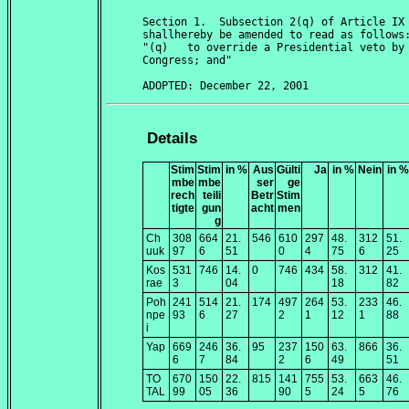
Section 1.  Subsection 2(q) of Article IX 
shallhereby be amended to read as follows:
"(q)   to override a Presidential veto by 
Congress; and"

Details
Stim
Stim
in %
Aus
Gülti
Ja
in %
Nein
in %
mbe
mbe
ser
ge
rech
teili
Betr
Stim
tigte
gun
acht
men
g
Ch
308
664
21.
546
610
297
48.
312
51.
uuk
97
6
51
0
4
75
6
25
Kos
531
746
14.
0
746
434
58.
312
41.
rae
3
04
18
82
Poh
241
514
21.
174
497
264
53.
233
46.
npe
93
6
27
2
1
12
1
88
i
Yap
669
246
36.
95
237
150
63.
866
36.
6
7
84
2
6
49
51
TO
670
150
22.
815
141
755
53.
663
46.
TAL
99
05
36
90
5
24
5
76