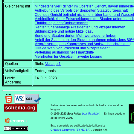
Gleichzeitig mit
Mindestens vier Richter im Obersten Gericht, davon mindesten
Aufhebung des Verbots der doppelten Staatsbürgerschaft
Oberstes Gericht befindet nicht mehr über Land- und Wasser
Verbindlichkeit der Entscheidungen der Staaten untereinand
Einführung eines Ombudsmanns
Renten für ehemalige Präsidenten und Vizepräsidenten
Bildungsziele und nötige Mittel dazu
Bund und Staaten dürfen Mehrwertsteuer erheben
Anteil der Staaten an den Steuereinnahmen mindestens 80
Vergrösserung des Kongresses und Amtszeitbeschränkung
Direkte Wahl von Präsident und Vizepräsident
Verteilung ausländischer Finanzhilfe
Mehrheiten für Gesetze in zweiter Lesung
Quellen
Siehe
Vorlage 1
Vollständigkeit
Endergebnis
Letzte
14. Juni 2023
Änderung
Todos derechos reservados incluido la traducción en altras
lenguas
© 1996-2026
Beat Müller
beat
@
sudd
.
ch
-- En línea desde el
25 de enero 2005.
Esto contenido es publicado bajo la licencia
Creative Commons (BY-NC-SA)
, versión 4.0.