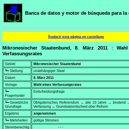
Banca de datos y motor de búsqueda para la 
Traducir esta página en castellano
Mikronesischer Staatenbund, 8. März 2011 : Wahl
Verfassungsrates
Gebiet
Mikronesischer Staatenbund
┗━ Stellung
unabhängiger Staat
Datum
8. März 2011
Vorlage
Wahl eines Verfassungsrates
┗━
Entscheidungsfrage
Fragemuster
┗━ Gesetzliche
Obligatorisches Referendum → alle 10 Jahre → bindend →
Grundlage
Verfassung → Grundsatzentscheid über Reform
Ergebnis
angenommen
┗━ Mehrheiten
gültige Stimmen
Stimmberechtig
            ---