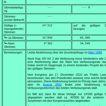
te
Stimmbeteiligu
            ---
     --- %
ng
Stimmen
            ---
ausser Betracht
Gültige (=
         24'212
auf die gültigen S
massgebende)
bezogen
Stimmen
┗━ Ja-Stimmen
         15'850
    65,46
%
┗━ Nein-
          8'362
    34,54
%
Stimmen
Bemerkungen
Letzte Abstimmung über die Grundsatzfrage im
März 1999
.
Nach Kap. XIV Art. 2 der Verfassung muss mindestens alle 
eine Abstimmung über die Wahl des Verfassungsrats statt
Dabei reicht im Gegensatz zu einem konkreten Projekt die 
der gültigen Stimmen.
Vom Kongress am
17. Dezember 2010
als "Public Law
beschlossen, das den Präsidenten anweist, eine solche Ab
abzusetzen. Diese Abstimmung kommt im Prinzip zwei Jahre 
aber im
August 2002
findet eine Abstimmung ü
Verfassungsreformen des letzten Verfassungsrats statt.
Es fällt auf, dass für diese Vorlage nur 24'000 gültige
abgegeben werden statt ca. 40'000 für die anderen 
Zusammen mit den Kongresswahlen abgehalten.