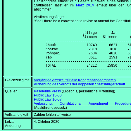
Der Kongress erlässt kein Gesetz zur Wahl eines Verfassu
Stattdessen lässt er im
März 2019
erneut über den Gr
abstimmen.
Abstimmungsfrage:
"Shall there be a convention to revise or amend the Constitut
------------------------------------------
                  gültige       Ja-       
                  Stimmen   Stimmen      i
------------------------------------------
Chuuk               10749      6621     61
Kosrae               2318      1818     78
Pohnpei              7534      4820     63
Yap                  3611      2591     71
------------------------------------------
TOTAL               24212     15850     65
Gleichzeitig mit
Vierjährige Amtszeit für alle Kongressabgeordneten
Aufhebung des Verbots der doppelten Staatsbürgerschaft
Quellen
Kaselehlie Press
(Ergebnis, persönliche Mitteilung)
Public Law 15-60
Public Law 16-57
Verfassung
,
Constitutional Amendment Procedu
(Ausführungsgesetz)
Vollständigkeit
Zahlen fehlen teilweise
Letzte
4. Oktober 2020
Änderung