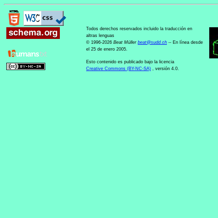
Todos derechos reservados incluido la traducción en
altras lenguas
© 1996-2026
Beat Müller
beat
@
sudd
.
ch
-- En línea desde
el 25 de enero 2005.
Esto contenido es publicado bajo la licencia
Creative Commons (BY-NC-SA)
, versión 4.0.