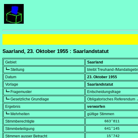
Saarland, 23. Oktober 1955 : Saarlandstatut
Gebiet
Saarland
┗━ Stellung
bleibt Treuhand-/Mandatsgebiet
Datum
23. Oktober 1955
Vorlage
Saarlandstatut
┗━ Fragemuster
Entscheidungsfrage
┗━ Gesetzliche Grundlage
Obligatorisches Referendum 
Ergebnis
verworfen
┗━ Mehrheiten
gültige Stimmen
Stimmberechtigte
        663'811
Stimmbeteiligung
        641'145
Stimmen ausser Betracht
         15'742