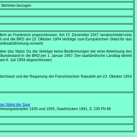
en Stimmen bezogen
tlich an Frankreich angeschlossen. Am
15. Dezember 1947
verabschiedet eine
ch und die BRD am
23. Oktober 1954
Verträge zum Europäischen Statut für das
 Volksabstimmung vorsieht.
über das Statut. Da die Verträge keine Bestimmungen bei einer Ablehnung des
s Bundesland in die BRD per
1. Januar 1957
. Der saarländische Landtag stimmt
k am
6. Juli 1959
abgeschlossen.
utschland und der Regierung der Französischen Republik am 23.
Oktober 1954
s Statut der Saar
Abstimmungskämpfen 1935 und 1955, Saarbrücken 1991, S. 230 FN 86