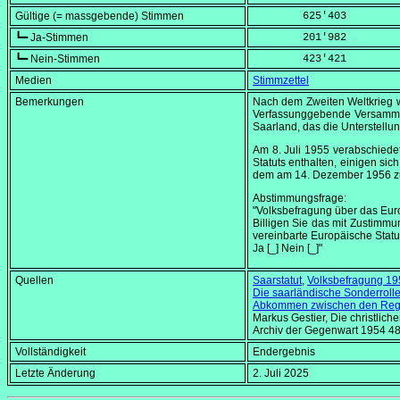
Gültige (= massgebende) Stimmen
        625'403
┗━ Ja-Stimmen
        201'982
┗━ Nein-Stimmen
        423'421
Medien
Stimmzettel
Bemerkungen
Nach dem Zweiten Weltkrieg w
Verfassunggebende Versamml
Saarland, das die Unterstellu
Am
8. Juli 1955
verabschiedet
Statuts enthalten, einigen s
dem am
14. Dezember 1956
z
Abstimmungsfrage:
"Volksbefragung über das Eur
Billigen Sie das mit Zustimm
vereinbarte Europäische Statu
Ja [_] Nein [_]"
Quellen
Saarstatut
,
Volksbefragung 19
Die saarländische Sonderrolle
Abkommen zwischen den Regie
Markus Gestier, Die christlic
Archiv der Gegenwart 1954 48
Vollständigkeit
Endergebnis
Letzte Änderung
2. Juli 2025