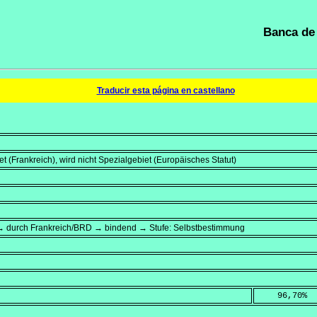
Banca de 
Traducir esta página en castellano
 (Frankreich), wird nicht Spezialgebiet (Europäisches Statut)
→ durch Frankreich/BRD → bindend → Stufe: Selbstbestimmung
    96,70
%