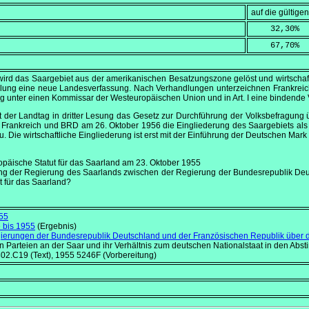
auf die gültig
    32,30
%
    67,70
%
ird das Saargebiet aus der amerikanischen Besatzungszone gelöst und wirtschaf
ung eine neue Landesverfassung. Nach Verhandlungen unterzeichnen Frankrei
ng unter einen Kommissar der Westeuropäischen Union und in Art. I eine bindende
 der Landtag in dritter Lesung das Gesetz zur Durchführung der Volksbefragung 
ich Frankreich und BRD am
26. Oktober 1956
die Eingliederung des Saargebiets al
u. Die wirtschaftliche Eingliederung ist erst mit der Einführung der Deutschen Mar
opäische Statut für das Saarland am 23.
Oktober 1955
ung der Regierung des Saarlands zwischen der Regierung der Bundesrepublik De
t für das Saarland?
55
 bis 1955
(Ergebnis)
rungen der Bundesrepublik Deutschland und der Französischen Republik über da
hen Parteien an der Saar und ihr Verhältnis zum deutschen Nationalstaat in den 
02.C19 (Text), 1955 5246F (Vorbereitung)