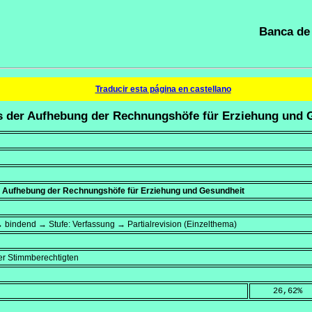
Banca de 
Traducir esta página en castellano
us der Aufhebung der Rechnungshöfe für Erziehung und 
r Aufhebung der Rechnungshöfe für Erziehung und Gesundheit
 bindend → Stufe: Verfassung → Partialrevision (Einzelthema)
r Stimmberechtigten
    26,62
%