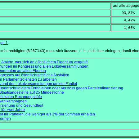
auf alle abge
    93,87
%
     4,47
%
     1,66
%
age 1
mberechtigten (6'267'443) muss sich äussern, d. h., nicht leer einlegen, damit eine Vo
n Ämtern, wer sich an öffentlichem Eigentum vergreift
mungen im Kongress und allen Lokalversammlungen
eordneten auf allen Ebenen
gresses auf öffentlichrechtliche Anstalten
en Parlamentsdiensten zu arbeiten
s und der Lokalversammlungen um ein Fünftel
i unentschuldigtem Fernbleiben oder Verstoss gegen Parteienfinanzierung
Staatsangestellte auf 25 Mindestlöhne
d lokalen Rechnungshöfe
r Wahlkampagnen
 Erziehung und Gesundheit
 für zwei Jahre
it für Parteien, die weniger als 2% der Stimmen erhalten
eformen