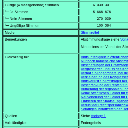
Gültige (= massgebende) Stimmen
      6'039'301
┗━ Ja-Stimmen
      5'668'878
┗━ Nein-Stimmen
        270'039
┗━ Ungültige Stimmen
        100'384
Medien
Stimmzettel
Bemerkungen
Abstimmungsfrage siehe
Vorl
Mindestens ein Viertel der Stim
Gleichzeitig mit
Amtsunfähigkeit in öffentliche
Nur noch namentliche Abstim
Abschaffungen der Ersatzabg
Vergrösserter Einfluss des Kon
Verbot für Abgeordnete, bei d
Verkleinerung des Kongresse
Amtsverlust für Amtsträger be
Beschränkung der Renten für 
Aufhebung der regionalen un
Keine öffentlichen Gelder fü
Neuverteilung der Gelder für
Einfrieren der Staatsausgaben
Verlust der Rechtspersönlichke
Sofortiges Inkrafttreten der R
Quellen
Siehe
Vorlage 1
Vollständigkeit
Endergebnis