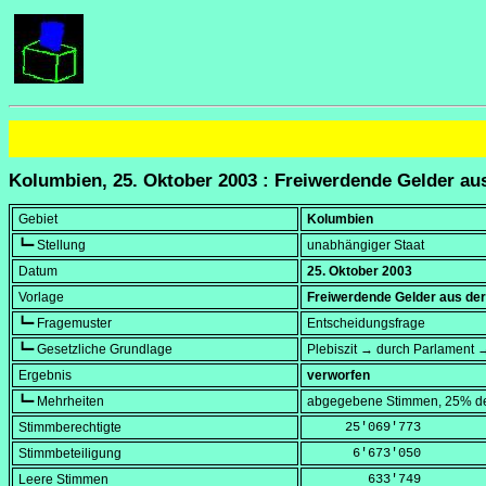
Kolumbien, 25. Oktober 2003 : Freiwerdende Gelder a
Gebiet
Kolumbien
┗━ Stellung
unabhängiger Staat
Datum
25. Oktober 2003
Vorlage
Freiwerdende Gelder aus de
┗━ Fragemuster
Entscheidungsfrage
┗━ Gesetzliche Grundlage
Plebiszit → durch Parlament →
Ergebnis
verworfen
┗━ Mehrheiten
abgegebene Stimmen, 25% de
Stimmberechtigte
     25'069'773
Stimmbeteiligung
      6'673'050
Leere Stimmen
        633'749