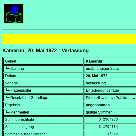
Kamerun, 20. Mai 1972 : Verfassung
Gebiet
Kamerun
┗━ Stellung
unabhängiger Staat
Datum
20. Mai 1972
Vorlage
Verfassung
┗━ Fragemuster
Entscheidungsfrage
┗━ Gesetzliche Grundlage
Plebiszit → durch Präsident →
Ergebnis
angenommen
┗━ Mehrheiten
gültige Stimmen
Stimmberechtigte
      3'236'280
Stimmbeteiligung
      3'179'634
Stimmen ausser Betracht
          1'612