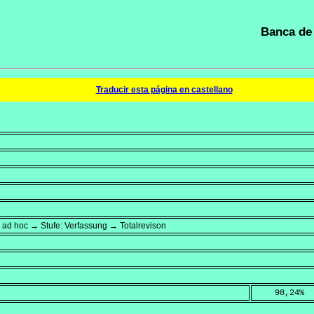
Banca de 
Traducir esta página en castellano
 ad hoc → Stufe: Verfassung → Totalrevison
    98,24
%