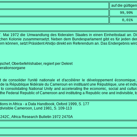
auf die gültig
    99,99
%
     0,01
%
7. Mai 1972
die Umwandlung des föderalen Staates in einen Einheitsstaat an. D
ischen Kolonie zusammensetzt. Neben dem Bundesparlament gibt es für jeden de
rn können, setzt Präsident Ahidjo direkt ein Referendum an. Das Endergebnis wi
gschef, Oberbefehlshaber, regiert per Dekret
derationsorgane
 de consolider l'unité nationale et d'accélérer le développement économique, 
 de la République fédérale du Cameroun en instituant une République, une et 
to consolidating National Unity and accelerating the economic, social and cultura
 the Federal Republic of Cameroon and instituting a Republic one and indivisi
tions in Africa - a Data Handbook
, Oxford 1999, S. 177
divisible Cameroon
, Lund 1981, S. 109-113
17242C,
Africa Research Bulletin
1972 2470A