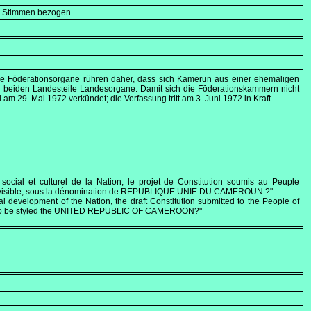
en Stimmen bezogen
ie Föderationsorgane rühren daher, dass sich Kamerun aus einer ehemaligen
r beiden Landesteile Landesorgane. Damit sich die Föderationskammern nicht
rd am
29. Mai 1972
verkündet; die Verfassung tritt am
3. Juni 1972
in Kraft.
social et culturel de la Nation, le projet de Constitution soumis au Peuple
indivisible, sous la dénomination de REPUBLIQUE UNIE DU CAMEROUN ?"
l development of the Nation, the draft Constitution submitted to the People of
ble, to be styled the UNITED REPUBLIC OF CAMEROON?"