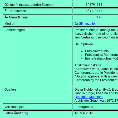
Gültige (= massgebende) Stimmen
      3'178'022
┗━ Ja-Stimmen
      3'177'846
┗━ Nein-Stimmen
            176
Medien
Ja-Stimmzettel
Bemerkungen
Präsident Ahidjo kündigt am
französischen und einer brit
zum Verfassungsentwurf äusse
Hauptpunkte
Präsidialrepublik
Präsident ist Regierun
Einheitsstaat ohne Fö
Abstimmungsfrage:
"Approuvez-vous, dans le but
Camerounais par le Président
"Do you approve, with a view 
Cameroon by the President of
Quellen
Dieter Nohlen et al. (Hg.),
Elec
John W. Forje,
The One and In
Quotidien Mutations
Archiv der Gegenwart 1972 
Vollständigkeit
Endergebnis
Letzte Änderung
18. Mai 2018