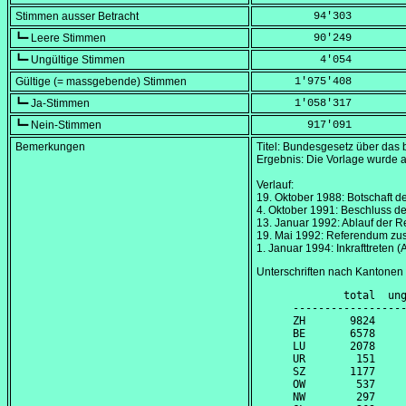
Stimmen ausser Betracht
         94'303
┗━ Leere Stimmen
         90'249
┗━ Ungültige Stimmen
          4'054
Gültige (= massgebende) Stimmen
      1'975'408
┗━ Ja-Stimmen
      1'058'317
┗━ Nein-Stimmen
        917'091
Bemerkungen
Titel: Bundesgesetz über das
Ergebnis: Die Vorlage wurd
Verlauf:
19. Oktober 1988
: Botschaft d
4. Oktober 1991
: Beschluss de
13. Januar 1992
: Ablauf der R
19. Mai 1992
: Referendum zu
1. Januar 1994
: Inkrafttreten
Unterschriften nach Kantonen
        total  ung
------------------
ZH       9824     
BE       6578     
LU       2078     
UR        151     
SZ       1177     
OW        537     
NW        297     