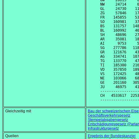
OW     20615     6
NW     24714     6
GL     24730    11
ZG     57846    17
FR    145855    53
SO    160981    37
BS    131757   148
BL    160992    46
SH     48696    27
AR     35081    18
AI      9753     5
SG    277786   118
GR    121676    43
AG    334741   107
TG    133770    47
TI    185300   216
VD    357850   189
VS    172425    48
NE    103066    68
GE    201160   305
JU     46975    41
------------------
CH   4533617  2253
Gleichzeitig mit
Bau der schweizerischen Eis
Geschäftsverkehrsgesetz
Stempelabgabengesetz
Entschädigungsgesetz (Parla
Infrastrukturgesetz
Quellen
Ergebnis der Bundeskanzlei