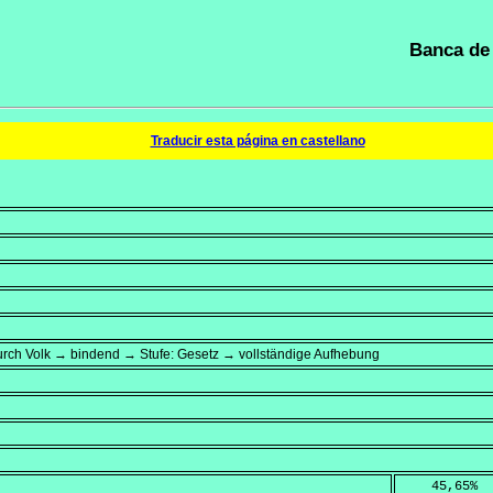
Banca de 
Traducir esta página en castellano
rch Volk → bindend → Stufe: Gesetz → vollständige Aufhebung
    45,65
%