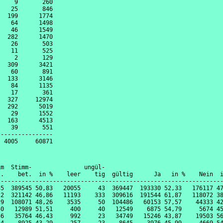
    9       260

   25       846

  199      1774

   64      1498

   46      1549

  282      1470

   26       503

   11       525

    2       129

  309      3421

   60       891

  133      3146

   84      1135

   17       361

  327     12974

  292      5019

   29      1552

  163      4513

   39       551

---------------

m  Stimm-               ungül-

.    bet.  in %    leer    tig  gültig      Ja   in %    Nein  i
----------------------------------------------------------------
5  389545 50,83   20055     43  369447  193330 52,33   176117 47
2  321142 46,86   11193    333  309616  191544 61,87   118072 38
9  108071 48,26    3535     50  104486   60153 57,57    44333 42
0   12989 51,51     400     40   12549    6875 54,79     5674 45
6   35764 46,43     992     23   34749   15246 43,87    19503 56