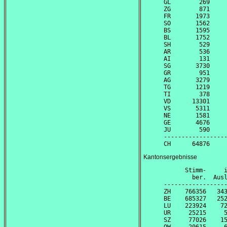
GL        269     
ZG        871     
FR       1973     
SO       1562     
BS       1595     
BL       1752     
SH        529     
AR        536     
AI        131     
SG       3730     
GR        951     
AG       3279     
TG       1219     
TI        378     
VD      13301     
VS       5311     
NE       1581     
GE       4676     
JU        590     
------------------
Kantonsergebnisse
      Stimm-     i
        ber.  Ausl
------------------
ZH    766356   343
BE    685327   252
LU    223924    72
UR     25215     5
SZ     77026    15