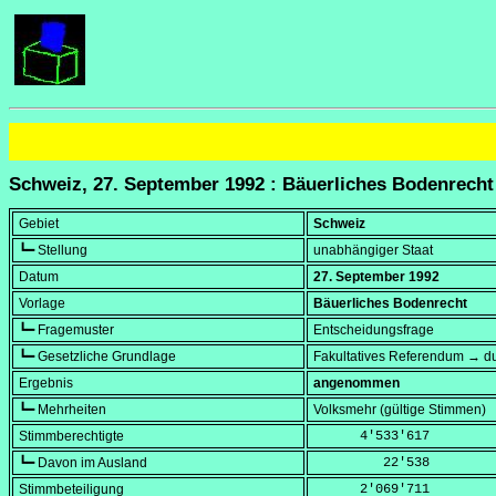
Schweiz, 27. September 1992 : Bäuerliches Bodenrecht
Gebiet
Schweiz
┗━ Stellung
unabhängiger Staat
Datum
27. September 1992
Vorlage
Bäuerliches Bodenrecht
┗━ Fragemuster
Entscheidungsfrage
┗━ Gesetzliche Grundlage
Fakultatives Referendum → du
Ergebnis
angenommen
┗━ Mehrheiten
Volksmehr (gültige Stimmen)
Stimmberechtigte
      4'533'617
┗━ Davon im Ausland
         22'538
Stimmbeteiligung
      2'069'711