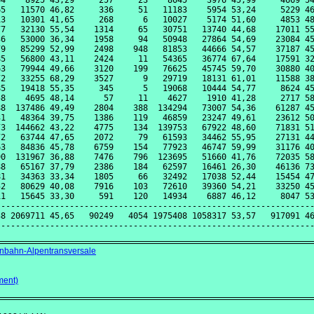
4    8925 43,29     257     23    8645    3976 45,99     4669 54
5   11570 46,82     336     51   11183    5954 53,24     5229 46
3   10301 41,65     268      6   10027    5174 51,60     4853 48
7   32130 55,54    1314     65   30751   13740 44,68    17011 55
6   53000 36,34    1958     94   50948   27864 54,69    23084 45
9   85299 52,99    2498    948   81853   44666 54,57    37187 45
5   56800 43,11    2424     11   54365   36774 67,64    17591 32
3   79944 49,66    3120    199   76625   45745 59,70    30880 40
2   33255 68,29    3527      9   29719   18131 61,01    11588 38
5   19418 55,35     345      5   19068   10444 54,77     8624 45
8    4695 48,14      57     11    4627    1910 41,28     2717 58
8  137486 49,49    2804    388  134294   73007 54,36    61287 45
1   48364 39,75    1386    119   46859   23247 49,61    23612 50
3  144662 43,22    4775    134  139753   67922 48,60    71831 51
2   63744 47,65    2072     79   61593   34462 55,95    27131 44
3   84836 45,78    6759    154   77923   46747 59,99    31176 40
0  131967 36,88    7476    796  123695   51660 41,76    72035 58
8   65167 37,79    2386    184   62597   16461 26,30    46136 73
1   34363 33,34    1805     66   32492   17038 52,44    15454 47
2   80629 40,08    7916    103   72610   39360 54,21    33250 45
1   15645 33,30     591    120   14934    6887 46,12     8047 53
----------------------------------------------------------------
8 2069711 45,65   90249   4054 1975408 1058317 53,57   917091 46
enbahn-Alpentransversale
ment)