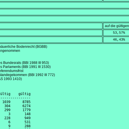
auf die gültig
    53,57
%
    46,43
%
 bäuerliche Bodenrecht (BGBB)
e angenommen
es Bundesrats (BBl 1988 III 953)
s Parlaments (BBl 1991 III 1530)
eferendumsfrist
standegekommen (BBl 1992 III 772)
 (AS 1993 1410)
ültig    gültig

---------------

 1039      8785

  304      6274

  299      1779

    3       148

  228       949

    6       531

    9       288
