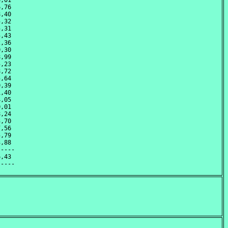
,01 

,76 

,40 

,32 

,31 

,43 

,36 

,30 

,99 

,23 

,72 

,64 

,39 

,40 

,05 

,01 

,24 

,70 

,56 

,79 

,88 

----

,43 
