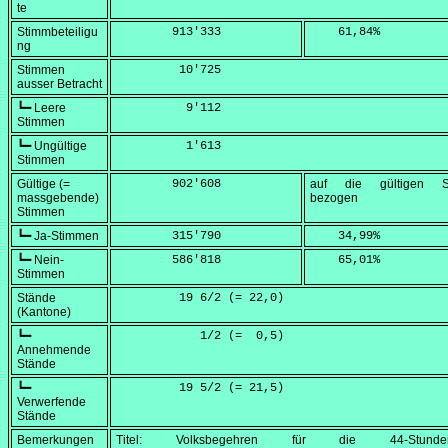
te
Stimmbeteiligu
        913'333
    61,84
%
ng
Stimmen
         10'725
ausser Betracht
┗━ Leere
          9'112
Stimmen
┗━ Ungültige
          1'613
Stimmen
Gültige (=
        902'608
auf die gültigen S
massgebende)
bezogen
Stimmen
┗━ Ja-Stimmen
        315'790
    34,99
%
┗━ Nein-
        586'818
    65,01
%
Stimmen
Stände
         19 6/2 (=
 22,0
)
(Kantone)
┗━
            1/2 (=
  0,5
)
Annehmende
Stände
┗━
         19 5/2 (=
 21,5
)
Verwerfende
Stände
Bemerkungen
Titel: Volksbegehren für die 44-Stunden