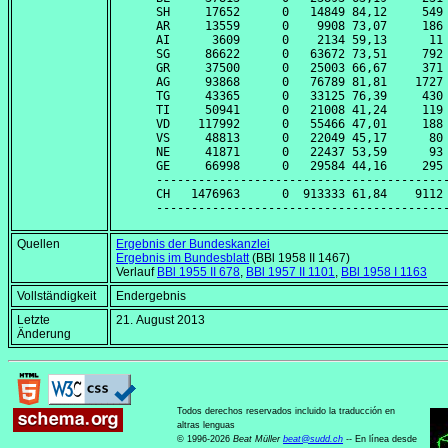
SH     17652      0   14849 84,12     549 
AR     13559      0    9908 73,07     186 
AI      3609      0    2134 59,13      11 
SG     86622      0   63672 73,51     792 
GR     37500      0   25003 66,67     371 
AG     93868      0   76789 81,81    1727 
TG     43365      0   33125 76,39     430 
TI     50941      0   21008 41,24     119 
VD    117992      0   55466 47,01     188 
VS     48813      0   22049 45,17      80 
NE     41871      0   22437 53,59      93 
GE     66998      0   29584 44,16     295 
------------------------------------------
CH   1476963      0  913333 61,84    9112 
Quellen
Ergebnis der Bundeskanzlei
Ergebnis im Bundesblatt
(BBl 1958 II 1467)
Verlauf
BBl 1955 II 678
,
BBl 1957 II 1101
,
BBl 1958 I 1163
Vollständigkeit
Endergebnis
Letzte
21. August 2013
Änderung
Todos derechos reservados incluido la traducción en
altras lenguas
© 1996-2026
Beat Müller
beat
@
sudd
.
ch
-- En línea desde