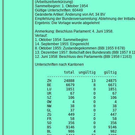
(Arbeitszeitverkürzung)
Sammelbeginn:
1. Oktober 1954
Gültige Unterschriften: 60449
Geänderte Artikel: Änderung von Art. 34 BV
Empfehlung der Bundesversammlung: Ablehnung der Initiati
Ergebnis: Die Vorlage wurde abgelehnt
Anmerkung: Beschluss Parlament:
4. Juni 1958
.
Verlauf:
1. Oktober 1954
: Sammelbeginn
14. September 1955
: Eingereicht
8. Oktober 1955
: Zustandegekommen (BBl 1955 II 678)
13. Dezember 1957
: Botschaft des Bundesrats (BBl 1957 II 1
12. Juni 1958
: Beschluss des Parlaments (BBl 1958 I 1163)
Unterschriften nach Kantonen
        total  ungültig    gültig

---------------------------------

ZH      24888        13     24875

BE       6679         8      6671

LU       1851         0      1851

UR         67         0        67

SZ        106         0       106

OW          4         0         4

NW         38         0        38

GL         37         0        37

ZG        449         2       447

FR         58         0        58

SO        356         0       356

BS       9146         0      9146

BL        986         4       982
