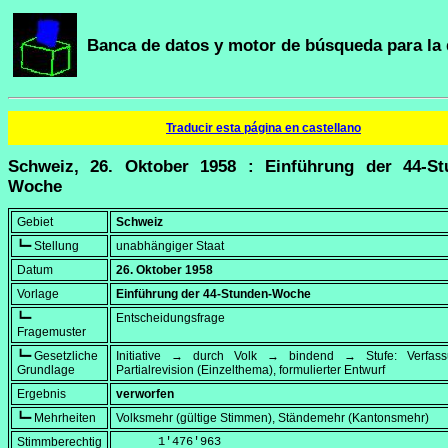
Banca de datos y motor de búsqueda para la 
Traducir esta página en castellano
Schweiz, 26. Oktober 1958 : Einführung der 44-St
Woche
Gebiet
Schweiz
┗━ Stellung
unabhängiger Staat
Datum
26. Oktober 1958
Vorlage
Einführung der 44-Stunden-Woche
┗━
Entscheidungsfrage
Fragemuster
┗━ Gesetzliche
Initiative → durch Volk → bindend → Stufe: Verfa
Grundlage
Partialrevision (Einzelthema), formulierter Entwurf
Ergebnis
verworfen
┗━ Mehrheiten
Volksmehr (gültige Stimmen), Ständemehr (Kantonsmehr)
Stimmberechtig
      1'476'963