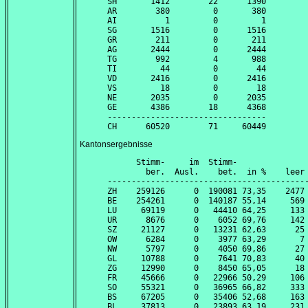
SH       1412        22      1390

AR        380         0       380

AI          1         0         1

SG       1516         0      1516

GR        211         0       211

AG       2444         0      2444

TG        992         4       988

TI         44         0        44

VD       2416         0      2416

VS         18         0        18

NE       2035         0      2035

GE       4386        18      4368

---------------------------------

Kantonsergebnisse
      Stimm-     im  Stimm-               
        ber.  Ausl.    bet.  in %    leer 
------------------------------------------
ZH    259126      0  190081 73,35    2477 
BE    254261      0  140187 55,14     569 
LU     69119      0   44410 64,25     133 
UR      8676      0    6052 69,76     142 
SZ     21127      0   13231 62,63      25 
OW      6284      0    3977 63,29       7 
NW      5797      0    4050 69,86      27 
GL     10788      0    7641 70,83      40 
ZG     12990      0    8450 65,05      18 
FR     45666      0   22966 50,29     106 
SO     55321      0   36965 66,82     333 
BS     67205      0   35406 52,68     163 
BL     37813      0   23893 63,19     231 