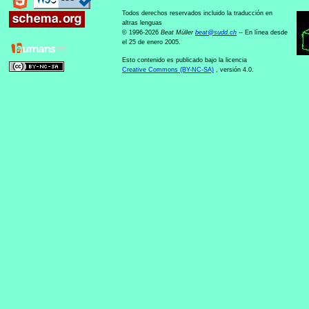
Todos derechos reservados incluido la traducción en
altras lenguas
© 1996-2026
Beat Müller
beat
@
sudd
.
ch
-- En línea desde
el 25 de enero 2005.
Esto contenido es publicado bajo la licencia
Creative Commons (BY-NC-SA)
, versión 4.0.