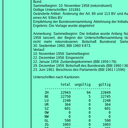
Bund
Sammelbeginn:
10. November 1958
(rekonstruiert)
Gültige Unterschriften: 101891
Geänderte Artikel: Änderung der Art. 89 und 113 BV und 
eines Art. 93bis BV
Empfehlung der Bundesversammlung: Ablehnung der Initiati
Ergebnis: Die Vorlage wurde abgelehnt
Anmerkung: Sammelbeginn: Die Initiative wurde Anfang
No
1958
lanciert, der Beginn der Unterschriftensammlung lä
nicht mehr rekonstruieren. Botschaft Bundesrat: Sie
30. September 1960
, BBl 1960 II 873.
Verlauf:
10. November 1958
: Sammelbeginn
22. Dezember 1958
: Eingereicht
22. Januar 1959
: Zustandegekommen (BBl 1959 I 78)
29. Dezember 1959
: Botschaft des Bundesrats (BBl 1960 I 3
23. Juni 1961
: Beschluss des Parlaments (BBl 1961 I 1596)
Unterschriften nach Kantonen
        total  ungültig    gültig

---------------------------------

ZH      22943        94     22849

BE      22750         5     22745

LU       2248         0      2248

UR        364         0       364

SZ        601         0       601

OW          0         0         0

NW          0         0         0

GL        590         0       590

ZG       1003         0      1003
