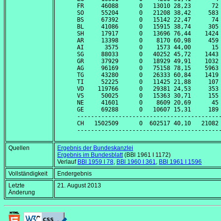
FR     46088      0   13010 28,23      72 
SO     55204      0   21208 38,42     583 
BS     67392      0   15142 22,47      74 
BL     41086      0   15915 38,74     305 
SH     17917      0   13696 76,44    1424 
AR     13398      0    8170 60,98     459 
AI      3575      0    1573 44,00      15 
SG     88033      0   40252 45,72    1443 
GR     37929      0   18929 49,91    1032 
AG     96169      0   75158 78,15    5963 
TG     43280      0   26333 60,84    1419 
TI     52225      0   11425 21,88     107 
VD    119766      0   29381 24,53     353 
VS     50025      0   15363 30,71     155 
NE     41601      0    8609 20,69      45 
GE     69288      0   10607 15,31     189 
------------------------------------------
CH   1502509      0  602517 40,10   21082 
Quellen
Ergebnis der Bundeskanzlei
Ergebnis im Bundesblatt
(BBl 1961 I 1172)
Verlauf
BBl 1959 I 78
,
BBl 1960 I 361
,
BBl 1961 I 1596
Vollständigkeit
Endergebnis
Letzte
21. August 2013
Änderung