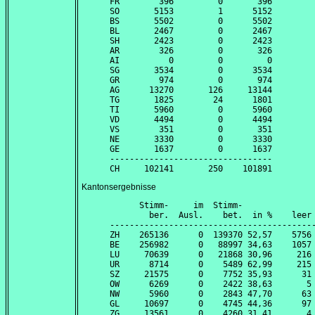
FR        396         0       396

SO       5153         1      5152

BS       5502         0      5502

BL       2467         0      2467

SH       2423         0      2423

AR        326         0       326

AI          0         0         0

SG       3534         0      3534

GR        974         0       974

AG      13270       126     13144

TG       1825        24      1801

TI       5960         0      5960

VD       4494         0      4494

VS        351         0       351

NE       3330         0      3330

GE       1637         0      1637

---------------------------------

Kantonsergebnisse
      Stimm-     im  Stimm-               
        ber.  Ausl.    bet.  in %    leer 
------------------------------------------
ZH    265136      0  139370 52,57    5756 
BE    256982      0   88997 34,63    1057 
LU     70639      0   21868 30,96     216 
UR      8714      0    5489 62,99     215 
SZ     21575      0    7752 35,93      31 
OW      6269      0    2422 38,63       5 
NW      5960      0    2843 47,70      63 
GL     10697      0    4745 44,36      97 
ZG     13561      0    4260 31,41       4 