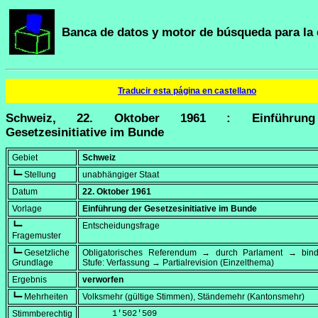
Banca de datos y motor de búsqueda para la 
Traducir esta página en castellano
Schweiz, 22. Oktober 1961 : Einführun
Gesetzesinitiative im Bunde
Gebiet
Schweiz
┗━ Stellung
unabhängiger Staat
Datum
22. Oktober 1961
Vorlage
Einführung der Gesetzesinitiative im Bunde
┗━
Entscheidungsfrage
Fragemuster
┗━ Gesetzliche
Obligatorisches Referendum → durch Parlament → bi
Grundlage
Stufe: Verfassung → Partialrevision (Einzelthema)
Ergebnis
verworfen
┗━ Mehrheiten
Volksmehr (gültige Stimmen), Ständemehr (Kantonsmehr)
Stimmberechtig
      1'502'509