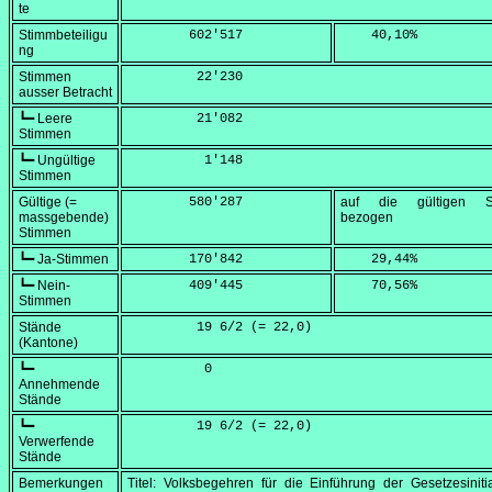
te
Stimmbeteiligu
        602'517
    40,10
%
ng
Stimmen
         22'230
ausser Betracht
┗━ Leere
         21'082
Stimmen
┗━ Ungültige
          1'148
Stimmen
Gültige (=
        580'287
auf die gültigen S
massgebende)
bezogen
Stimmen
┗━ Ja-Stimmen
        170'842
    29,44
%
┗━ Nein-
        409'445
    70,56
%
Stimmen
Stände
         19 6/2 (=
 22,0
)
(Kantone)
┗━
          0
Annehmende
Stände
┗━
         19 6/2 (=
 22,0
)
Verwerfende
Stände
Bemerkungen
Titel: Volksbegehren für die Einführung der Gesetzesiniti