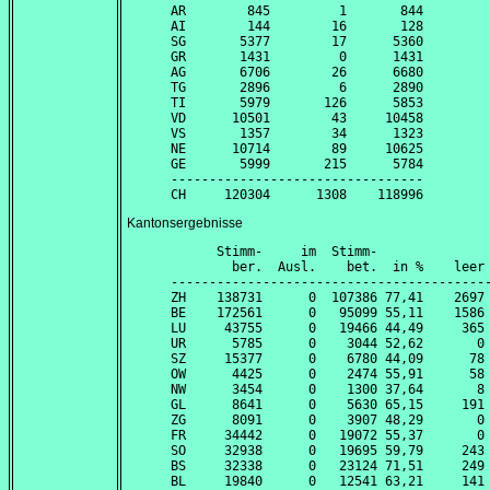
AR        845         1       844

AI        144        16       128

SG       5377        17      5360

GR       1431         0      1431

AG       6706        26      6680

TG       2896         6      2890

TI       5979       126      5853

VD      10501        43     10458

VS       1357        34      1323

NE      10714        89     10625

GE       5999       215      5784

---------------------------------

Kantonsergebnisse
      Stimm-     im  Stimm-               
        ber.  Ausl.    bet.  in %    leer 
------------------------------------------
ZH    138731      0  107386 77,41    2697 
BE    172561      0   95099 55,11    1586 
LU     43755      0   19466 44,49     365 
UR      5785      0    3044 52,62       0 
SZ     15377      0    6780 44,09      78 
OW      4425      0    2474 55,91      58 
NW      3454      0    1300 37,64       8 
GL      8641      0    5630 65,15     191 
ZG      8091      0    3907 48,29       0 
FR     34442      0   19072 55,37       0 
SO     32938      0   19695 59,79     243 
BS     32338      0   23124 71,51     249 
BL     19840      0   12541 63,21     141 