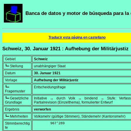
Banca de datos y motor de búsqueda para la 
Traducir esta página en castellano
Schweiz, 30. Januar 1921 : Aufhebung der Militärjustiz
Gebiet
Schweiz
┗━ Stellung
unabhängiger Staat
Datum
30. Januar 1921
Vorlage
Aufhebung der Militärjustiz
┗━
Entscheidungsfrage
Fragemuster
┗━ Gesetzliche
Initiative → durch Volk → bindend → Stufe: Verfa
Grundlage
Partialrevision (Einzelthema), formulierter Entwurf
Ergebnis
verworfen
┗━ Mehrheiten
Volksmehr (gültige Stimmen), Ständemehr (Kantonsmehr)
Stimmberechtig
        967'289
te