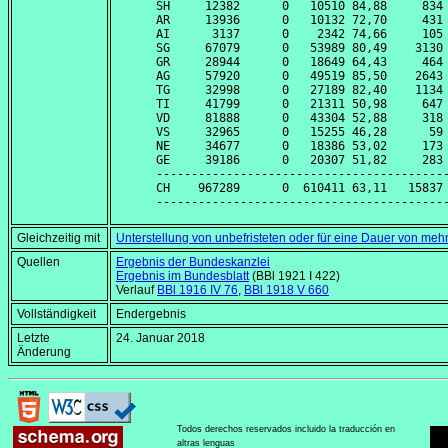
SH     12382      0   10510 84,88     834 
AR     13936      0   10132 72,70     431 
AI      3137      0    2342 74,66     105 
SG     67079      0   53989 80,49    3130 
GR     28944      0   18649 64,43     464 
AG     57920      0   49519 85,50    2643 
TG     32998      0   27189 82,40    1134 
TI     41799      0   21311 50,98     647 
VD     81888      0   43304 52,88     318 
VS     32965      0   15255 46,28      59 
NE     34677      0   18386 53,02     173 
GE     39186      0   20307 51,82     283 
------------------------------------------
CH    967289      0  610411 63,11   15837 
Gleichzeitig mit
Unterstellung von unbefristeten oder für eine Dauer von me
Quellen
Ergebnis der Bundeskanzlei
Ergebnis im Bundesblatt
(BBl 1921 I 422)
Verlauf
BBl 1916 IV 76
,
BBl 1918 V 660
Vollständigkeit
Endergebnis
Letzte
24. Januar 2018
Änderung
Todos derechos reservados incluido la traducción en
altras lenguas