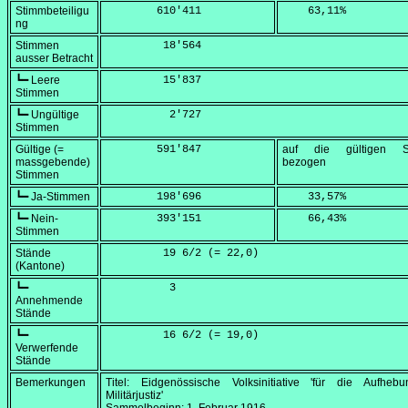
Stimmbeteiligu
        610'411
    63,11
%
ng
Stimmen
         18'564
ausser Betracht
┗━ Leere
         15'837
Stimmen
┗━ Ungültige
          2'727
Stimmen
Gültige (=
        591'847
auf die gültigen S
massgebende)
bezogen
Stimmen
┗━ Ja-Stimmen
        198'696
    33,57
%
┗━ Nein-
        393'151
    66,43
%
Stimmen
Stände
         19 6/2 (=
 22,0
)
(Kantone)
┗━
          3
Annehmende
Stände
┗━
         16 6/2 (=
 19,0
)
Verwerfende
Stände
Bemerkungen
Titel: Eidgenössische Volksinitiative 'für die Aufheb
Militärjustiz'