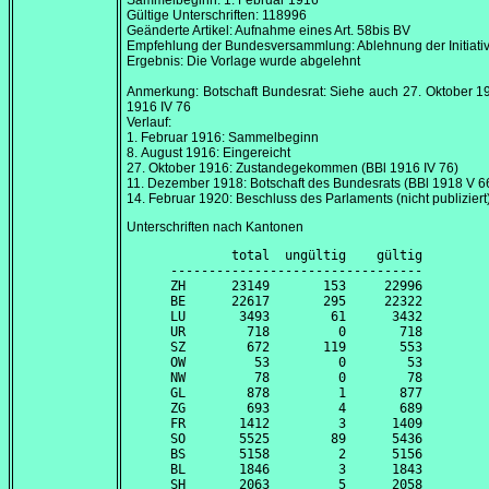
Sammelbeginn:
1. Februar 1916
Gültige Unterschriften: 118996
Geänderte Artikel: Aufnahme eines Art. 58bis BV
Empfehlung der Bundesversammlung: Ablehnung der Initiati
Ergebnis: Die Vorlage wurde abgelehnt
Anmerkung: Botschaft Bundesrat: Siehe auch
27. Oktober 1
1916 IV 76
Verlauf:
1. Februar 1916
: Sammelbeginn
8. August 1916
: Eingereicht
27. Oktober 1916
: Zustandegekommen (BBl 1916 IV 76)
11. Dezember 1918
: Botschaft des Bundesrats (BBl 1918 V 6
14. Februar 1920
: Beschluss des Parlaments (nicht publiziert
Unterschriften nach Kantonen
        total  ungültig    gültig

---------------------------------

ZH      23149       153     22996

BE      22617       295     22322

LU       3493        61      3432

UR        718         0       718

SZ        672       119       553

OW         53         0        53

NW         78         0        78

GL        878         1       877

ZG        693         4       689

FR       1412         3      1409

SO       5525        89      5436

BS       5158         2      5156

BL       1846         3      1843

SH       2063         5      2058
