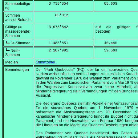
Stimmbeteiligu
      3'738'854
    85,60
%
ng
Stimmen
         65'012
ausser Betracht
Gültige (=
      3'673'842
auf die gültigen S
massgebende)
bezogen
Stimmen
┗━ Ja-Stimmen
      1'485'851
    40,44
%
┗━ Nein-
      2'187'991
    59,56
%
Stimmen
Medien
Stimmzettel
Bemerkungen
Der
"Parti Québécois"
(PQ), der für ein souveränes Que
starken wirtschaftlichen Verbindungen zum restlichen Kanada e
gewinnt im
November 1976
die Wahlen zum Parlament von 
In den Wahlen zum kanadischen Parlament vom
Mai 1979
ge
die Progressiven Konservativen zwar keine Mehrheit, ab
Minderheitsregierung stellt Verhandlungen mit den Bundesst
Aussicht.
Die Regierung Quebecs stellt ihr Projekt einer Verfassungs
für ein souveränes Quebec am
1. November 1979
v
präsentiert die Abstimmungsfrage am
20. Dezember 19
kanadische Minderheitsregierung bringt ihr Budget nicht d
Parlament, und die Neuwahlen vom
Februar 1980
bringen
die Liberalen an die Macht, die Quebecs Bestrebungen able
Das Parlament von Quebec beschliesst das Gesetz ü
Volksbefragung im März 1980. Als Ministerpräsident Léve