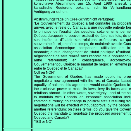
konsultative Abstimmung am
15. April 1980
ansetzt, g
kanadische Regierung bekannt, nicht für Verhandlun
Verfügung zu stehen.
Abstimmungsfrage (in Cree-Schrift nicht verfügbar):
"Le Gouvernement du Québec a fait connaître sa proposit
arriver, avec le reste du Canada, à une nouvelle entente fo
le principe de l'égalité des peuples; cette entente permet
Québec d'acquérir le pouvoir exclusif de faire ses lois, de p
ses impôts et d'établir ses relations extérieures, ce qu
souveraineté - et, en même temps, de maintenir avec le Ca
association économique comportant l'utilisation de 
monnaie; aucun changement de statut politique résultant
négociations ne sera réalisé sans l'accord de la population l
autre référendum; en conséquence, accordez-v
Gouvernement du Québec le mandat de négocier l'entente 
entre le Québec et le Canada?
OUI ou NON"
The Government of Quebec has made public its prop
negotiate a new agreement with the rest of Canada, base
equality of nations; this agreement would enable Quebec to
the exclusive power to make its laws, levy its taxes and e
relations abroad - in other words, sovereignty - and at the s
to maintain with Canada an economic association incl
common currency; no change in political status resulting fr
negotiations will be effected without approval by the people
another referendum; on these terms, do you give the Gover
Quebec the mandate to negotiate the proposed agreement 
Quebec and Canada?
YES or NO"