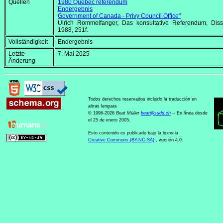
Quellen
1980 Quebec referendum
Endergebnis
Government of Canada - Privy Council Office"
Ulrich Rommelfanger, Das konsultative Referendum, Diss.
1988, 251f.
Vollständigkeit
Endergebnis
Letzte
7. Mai 2025
Änderung
Todos derechos reservados incluido la traducción en
altras lenguas
© 1996-2026
Beat Müller
beat
@
sudd
.
ch
-- En línea desde
el 25 de enero 2005.
Esto contenido es publicado bajo la licencia
Creative Commons (BY-NC-SA)
, versión 4.0.