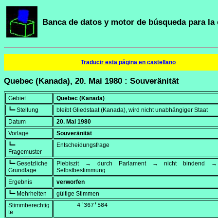
Banca de datos y motor de búsqueda para la 
Traducir esta página en castellano
Quebec (Kanada), 20. Mai 1980 : Souveränität
Gebiet
Quebec (Kanada)
┗━ Stellung
bleibt Gliedstaat (Kanada), wird nicht unabhängiger Staat
Datum
20. Mai 1980
Vorlage
Souveränität
┗━
Entscheidungsfrage
Fragemuster
┗━ Gesetzliche
Plebiszit → durch Parlament → nicht bindend → 
Grundlage
Selbstbestimmung
Ergebnis
verworfen
┗━ Mehrheiten
gültige Stimmen
Stimmberechtig
      4'367'584
te