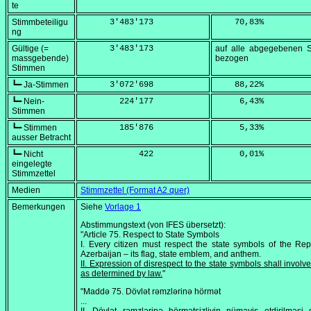
te
Stimmbeteiligu
      3'483'173
    70,83
%
ng
Gültige (=
      3'483'173
auf alle abgegebenen 
massgebende)
bezogen
Stimmen
┗━ Ja-Stimmen
      3'072'698
    88,22
%
┗━ Nein-
        224'177
     6,43
%
Stimmen
┗━ Stimmen
        185'876
     5,33
%
ausser Betracht
┗━ Nicht
            422
     0,01
%
eingelegte
Stimmzettel
Medien
Stimmzettel (Format A2 quer)
Bemerkungen
Siehe
Vorlage 1
Abstimmungstext (von IFES übersetzt):
"Article 75. Respect to State Symbols
I. Every citizen must respect the state symbols of the Rep
Azerbaijan – its flag, state emblem, and anthem.
II. Expression of disrespect to the state symbols shall involve 
as determined by law.
"
"Maddə 75. Dövlət rəmzlərinə hörmət
...