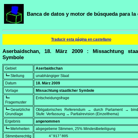
Banca de datos y motor de búsqueda para la 
Traducir esta página en castellano
Aserbaidschan, 18. März 2009 : Missachtung staat
Symbole
Gebiet
Aserbaidschan
┗━ Stellung
unabhängiger Staat
Datum
18. März 2009
Vorlage
Missachtung staatlicher Symbole
┗━
Entscheidungsfrage
Fragemuster
┗━ Gesetzliche
Obligatorisches Referendum → durch Parlament → bi
Grundlage
Stufe: Verfassung → Partialrevision (Einzelthema)
Ergebnis
angenommen
┗━ Mehrheiten
abgegebene Stimmen, 25% Mindestbeteiligung
Stimmberechtig
      4'917'805