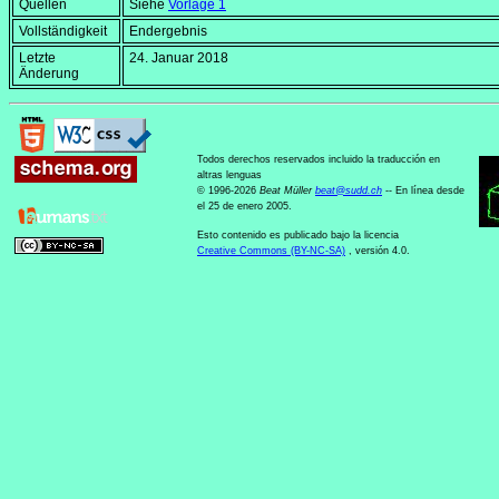
Quellen
Siehe
Vorlage 1
Vollständigkeit
Endergebnis
Letzte
24. Januar 2018
Änderung
Todos derechos reservados incluido la traducción en
altras lenguas
© 1996-2026
Beat Müller
beat
@
sudd
.
ch
-- En línea desde
el 25 de enero 2005.
Esto contenido es publicado bajo la licencia
Creative Commons (BY-NC-SA)
, versión 4.0.