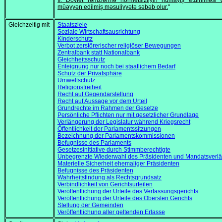
II. Dövlət rəmzlərinə hörmətsizliyin nümayiş etdirilməsi
müəyyən edilmiş məsuliyyətə səbəb olur.
"
Gleichzeitig mit
Staatsziele
Soziale Wirtschaftsausrichtung
Kinderschutz
Verbot zerstörerischer religiöser Bewegungen
Zentralbank statt Nationalbank
Gleichheitsschutz
Enteignung nur noch bei staatlichem Bedarf
Schutz der Privatsphäre
Umweltschutz
Religionsfreiheit
Recht auf Gegendarstellung
Recht auf Aussage vor dem Urteil
Grundrechte im Rahmen der Gesetze
Persönliche Pflichten nur mit gesetzlicher Grundlage
Verlängerung der Legislatur während Kriegsrecht
Öffentlichkeit der Parlamentssitzungen
Bezeichnung der Parlamentskommissionen
Befugnisse des Parlaments
Gesetzesinitiative durch Stimmberechtigte
Unbegrenzte Wiederwahl des Präsidenten und Mandatsverlä
Materielle Sicherheit ehemaliger Präsidenten
Befugnisse des Präsidenten
Wahrheitsfindung als Rechtsgrundsatz
Verbindlichkeit von Gerichtsurteilen
Veröffentlichung der Urteile des Verfassungsgerichts
Veröffentlichung der Urteile des Obersten Gerichts
Stellung der Gemeinden
Veröffentlichung aller geltenden Erlasse