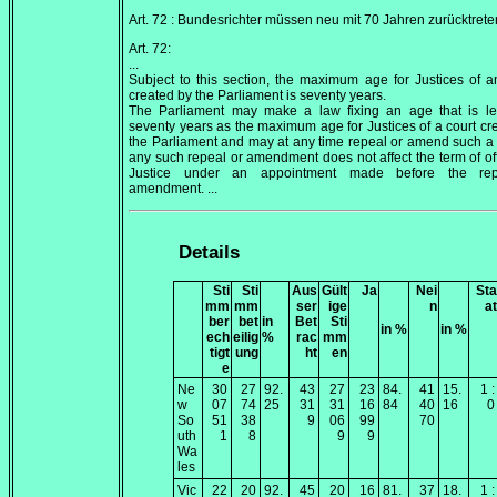
Art. 72 : Bundesrichter müssen neu mit 70 Jahren zurücktrete
Art. 72:
...
Subject to this section, the maximum age for Justices of a
created by the Parliament is seventy years.
The Parliament may make a law fixing an age that is le
seventy years as the maximum age for Justices of a court cr
the Parliament and may at any time repeal or amend such a 
any such repeal or amendment does not affect the term of off
Justice under an appointment made before the re
amendment. ...
Details
Sti
Sti
Aus
Gült
Ja
Nei
Sta
mm
mm
ser
ige
n
at
ber
bet
in
Bet
Sti
in %
in %
ech
eilig
%
rac
mm
tigt
ung
ht
en
e
Ne
30
27
92.
43
27
23
84.
41
15.
1 :
w
07
74
25
31
31
16
84
40
16
0
So
51
38
9
06
99
70
uth
1
8
9
9
Wa
les
Vic
22
20
92.
45
20
16
81.
37
18.
1 :