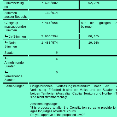
Stimmbeteiligu
      7'605'882
    92,28
%
ng
Stimmen
        139'914
ausser Betracht
Gültige (=
      7'465'968
auf die gültigen S
massgebende)
bezogen
Stimmen
┗━ Ja-Stimmen
      5'980'394
    80,10
%
┗━ Nein-
      1'485'574
    19,90
%
Stimmen
Staaten
              6
┗━
              6
Annehmende
Staaten
┗━
              0
Verwerfende
Staaten
Bemerkungen
Obligatorisches Verfassungsreferendum nach Art. 
Verfassung. Erforderlich sind ein Volks- und ein Staatenm
beiden Territorien (Australian Captial Territory und Northern T
sind nicht stimmberechtigt.
Abstimmungsfrage:
"It is proposed to alter the Constitution so as to provide for 
ages for judges of federal courts.
Do you approve of the proposed law?"