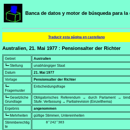
Banca de datos y motor de búsqueda para la 
Traducir esta página en castellano
Australien, 21. Mai 1977 : Pensionsalter der Richter
Gebiet
Australien
┗━ Stellung
unabhängiger Staat
Datum
21. Mai 1977
Vorlage
Pensionsalter der Richter
┗━
Entscheidungsfrage
Fragemuster
┗━ Gesetzliche
Obligatorisches Referendum → durch Parlament → bi
Grundlage
Stufe: Verfassung → Partialrevision (Einzelthema)
Ergebnis
angenommen
┗━ Mehrheiten
gültige Stimmen, Untereinheiten
Stimmberechtig
      8'242'383
te