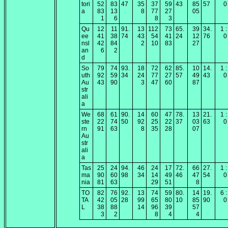
tori
52
83
47
35
37
59
43
85
57
0
a
83
13
8
77
27
05
1
6
8
3
Qu
12
11
91.
13
112
73
65.
39
34.
1 :
ee
41
38
74
43
54
41
24
12
76
0
nsl
42
84
2
10
83
27
an
6
2
d
So
79
74
93.
18
72
62
85.
10
14.
1 :
uth
92
59
34
24
77
27
57
49
43
0
Au
43
90
3
47
60
87
str
ali
a
We
68
61
90.
14
60
47
78.
13
21.
1 :
ste
22
74
50
92
25
22
37
03
63
0
rn
91
63
8
35
28
07
Au
str
ali
a
Tas
25
24
94.
46
24
17
72.
66
27.
1 :
ma
90
60
98
34
14
49
46
47
54
0
nia
81
63
29
51
8
TO
82
76
92.
13
74
59
80.
14
19.
6 :
TA
42
05
28
99
65
80
10
85
90
0
L
38
88
14
96
39
57
3
2
8
4
4