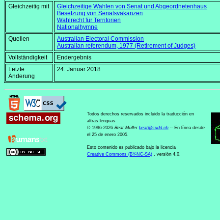
Gleichzeitig mit
Gleichzeitige Wahlen von Senat und Abgeordnetenhaus
Besetzung von Senatsvakanzen
Wahlrecht für Territorien
Nationalhymne
Quellen
Australian Electoral Commission
Australian referendum, 1977 (Retirement of Judges)
Vollständigkeit
Endergebnis
Letzte
24. Januar 2018
Änderung
Todos derechos reservados incluido la traducción en
altras lenguas
© 1996-2026
Beat Müller
beat
@
sudd
.
ch
-- En línea desde
el 25 de enero 2005.
Esto contenido es publicado bajo la licencia
Creative Commons (BY-NC-SA)
, versión 4.0.