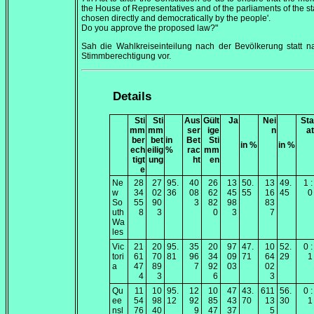
the House of Representatives and of the parliaments of the st
chosen directly and democratically by the people'.
Do you approve the proposed law?"
Sah die Wahlkreiseinteilung nach der Bevölkerung statt 
Stimmberechtigung vor.
Details
Sti
Sti
Aus
Gült
Ja
Nei
Sta
mm
mm
ser
ige
n
at
ber
bet
in
Bet
Sti
in %
in %
ech
eilig
%
rac
mm
tigt
ung
ht
en
e
Ne
28
27
95.
40
26
13
50.
13
49.
1 :
w
34
02
36
08
62
45
55
16
45
0
So
55
90
3
82
98
83
uth
8
3
0
3
7
Wa
les
Vic
21
20
95.
35
20
97
47.
10
52.
0 :
tori
61
70
81
96
34
09
71
64
29
1
a
47
89
7
92
03
02
4
3
6
3
Qu
11
10
95.
12
10
47
43.
611
56.
0 :
ee
54
98
12
92
85
43
70
13
30
1
nsl
76
40
9
47
37
5