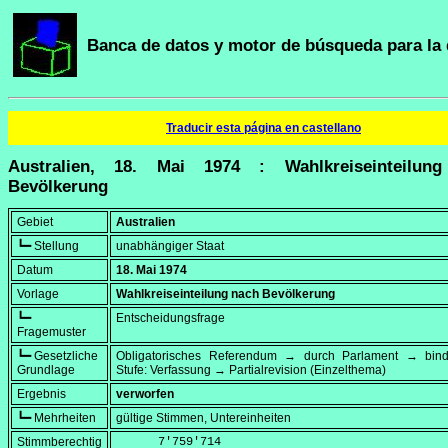
Banca de datos y motor de búsqueda para la 
Traducir esta página en castellano
Australien, 18. Mai 1974 : Wahlkreiseinteilun
Bevölkerung
Gebiet
Australien
┗━ Stellung
unabhängiger Staat
Datum
18. Mai 1974
Vorlage
Wahlkreiseinteilung nach Bevölkerung
┗━
Entscheidungsfrage
Fragemuster
┗━ Gesetzliche
Obligatorisches Referendum → durch Parlament → bi
Grundlage
Stufe: Verfassung → Partialrevision (Einzelthema)
Ergebnis
verworfen
┗━ Mehrheiten
gültige Stimmen, Untereinheiten
Stimmberechtig
      7'759'714