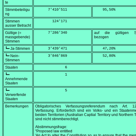
te
Stimmbeteiligu
      7'410'511
    95,50
%
ng
Stimmen
        124'171
ausser Betracht
Gültige (=
      7'286'340
auf die gültigen S
massgebende)
bezogen
Stimmen
┗━ Ja-Stimmen
      3'439'471
    47,20
%
┗━ Nein-
      3'846'869
    52,80
%
Stimmen
Staaten
              6
┗━
              1
Annehmende
Staaten
┗━
              5
Verwerfende
Staaten
Bemerkungen
Obligatorisches Verfassungsreferendum nach Art. 
Verfassung. Erforderlich sind ein Volks- und ein Staatenm
beiden Territorien (Australian Captial Territory und Northern T
sind nicht stimmberechtigt.
Abstimmungsfrage:
"Proposed law entitled
'An Act to alter the Constitution so as to ensure that the me