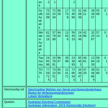
an
2
1
2
d
So
75
72
96.
17
70
31
44.
39
55.
0 :
uth
03
24
28
73
46
08
11
38
89
1
Au
08
34
8
96
39
57
str
ali
a
We
61
57
94.
13
56
24
42.
32
57.
0 :
ste
20
79
44
45
45
19
86
25
14
1
rn
16
89
6
33
46
87
Au
str
ali
a
Tas
24
23
96.
39
23
95
40.
13
59.
0 :
ma
65
78
47
98
38
46
81
84
19
1
nia
96
91
93
3
30
TO
77
74
95.
12
72
34
47.
38
52.
1 :
TA
59
10
50
41
86
39
20
46
80
5
L
71
51
71
34
47
86
4
1
0
1
9
Gleichzeitig mit
Gleichzeitige Wahlen von Senat und Abgeordnetenhaus
Modus für Verfassungsänderungen
Lokale Verwaltung
Quellen
Australian Electoral Commission
Australian referendum, 1974 (Democratic Elections)