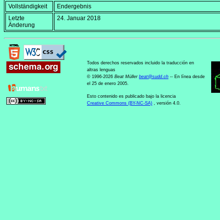
Vollständigkeit
Endergebnis
Letzte
24. Januar 2018
Änderung
Todos derechos reservados incluido la traducción en
altras lenguas
© 1996-2026
Beat Müller
beat
@
sudd
.
ch
-- En línea desde
el 25 de enero 2005.
Esto contenido es publicado bajo la licencia
Creative Commons (BY-NC-SA)
, versión 4.0.