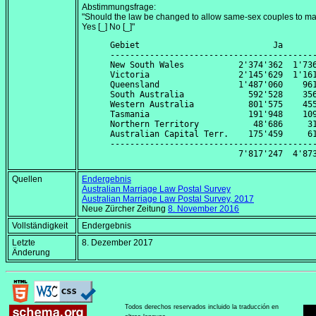
Abstimmungsfrage:
"Should the law be changed to allow same-sex couples to ma
Yes [_] No [_]"
Gebiet                           Ja       
------------------------------------------
New South Wales           2'374'362  1'736
Victoria                  2'145'629  1'161
Queensland                1'487'060    961
South Australia             592'528    356
Western Australia           801'575    455
Tasmania                    191'948    109
Northern Territory           48'686     31
Australian Capital Terr.    175'459     61
------------------------------------------
Quellen
Endergebnis
Australian Marriage Law Postal Survey
Australian Marriage Law Postal Survey, 2017
Neue Zürcher Zeitung
8. November 2016
Vollständigkeit
Endergebnis
Letzte
8. Dezember 2017
Änderung
Todos derechos reservados incluido la traducción en