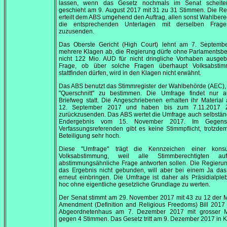
lassen, wenn das Gesetz nochmals im Senat scheiter
geschieht am
9. August 2017
mit 31 zu 31 Stimmen. Die Re
erteilt dem ABS umgehend den Auftrag, allen sonst Wahlbere
die entsprechenden Unterlagen mit derselben Frages
zuzusenden.
Das Oberste Gericht (
High Court
) lehnt am
7. Septemb
mehrere Klagen ab, die Regierung dürfe ohne Parlamentsb
nicht 122 Mio. AUD für nicht dringliche Vorhaben ausgeb
Frage, ob über solche Fragen überhaupt Volksabsti
stattfinden dürfen, wird in den Klagen nicht erwähnt.
Das ABS benutzt das Stimmregister der Wahlbehörde (AEC)
"Querschnitt" zu bestimmen. Die Umfrage findet nur 
Briefweg statt. Die Angeschriebenen erhalten ihr Materia
12. September 2017
und haben bis zum
7.11
.2017 Z
zurückzusenden. Das ABS wertet die Umfrage auch selbstän
Endergebnis vom
15. November 2017
. Im Gegens
Verfassungsreferenden gibt es keine Stimmpflicht, trotzdem
Beteiligung sehr hoch.
Diese "Umfrage" trägt die Kennzeichen einer konsul
Volksabstimmung, weil alle Stimmberechtigten au
abstimmungsähnliche Frage antworten sollen. Die Regierun
das Ergebnis nicht gebunden, will aber bei einem Ja das
erneut einbringen. Die Umfrage ist daher als Präsidialpleb
hoc ohne eigentliche gesetzliche Grundlage zu werten.
Der Senat stimmt am
29. November 2017
mit 43 zu 12 der
M
Amendment (Definition and Religious Freedoms) Bill 2017
Abgeordnetenhaus am
7. Dezember 2017
mit grosser M
gegen 4 Stimmen. Das Gesetz tritt am
9. Dezember 2017
in K