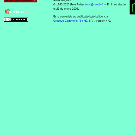
altras lenguas
© 1996-2026
Beat Müller
beat
@
sudd
.
ch
-- En línea desde
el 25 de enero 2005.
Esto contenido es publicado bajo la licencia
Creative Commons (BY-NC-SA)
, versión 4.0.