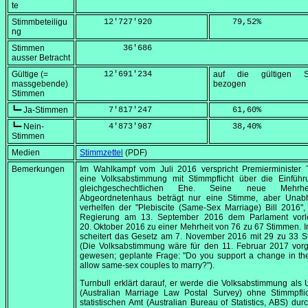
te
Stimmbeteiligu
     12'727'920
    79,52
%
ng
Stimmen
         36'686
ausser Betracht
Gültige (=
     12'691'234
auf die gültigen S
massgebende)
bezogen
Stimmen
┗━ Ja-Stimmen
      7'817'247
    61,60
%
┗━ Nein-
      4'873'987
    38,40
%
Stimmen
Medien
Stimmzettel
(PDF)
Bemerkungen
Im Wahlkampf vom
Juli 2016
verspricht Premierminister 
eine Volksabstimmung mit Stimmpflicht über die Einführ
gleichgeschechtlichen Ehe. Seine neue Mehrh
Abgeordnetenhaus beträgt nur eine Stimme, aber Unab
verhelfen der
"Plebiscite (Same-Sex Marriage) Bill 2016"
,
Regierung am
13. September 2016
dem Parlament vorl
20. Oktober 2016
zu einer Mehrheit von 76 zu 67 Stimmen. 
scheitert das Gesetz am
7. November 2016
mit 29 zu 33 S
(Die Volksabstimmung wäre für den
11. Februar 2017
vorg
gewesen; geplante Frage:
"Do you support a change in th
allow same-sex couples to marry?"
).
Turnbull erklärt darauf, er werde die Volksabstimmung als
(
Australian Marriage Law Postal Survey
) ohne Stimmpfli
statistischen Amt (
Australian Bureau of Statistics
, ABS) dur