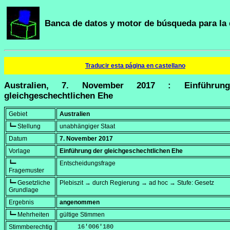
Banca de datos y motor de búsqueda para la 
Traducir esta página en castellano
Australien, 7. November 2017 : Einführun
gleichgeschechtlichen Ehe
Gebiet
Australien
┗━ Stellung
unabhängiger Staat
Datum
7. November 2017
Vorlage
Einführung der gleichgeschechtlichen Ehe
┗━
Entscheidungsfrage
Fragemuster
┗━ Gesetzliche
Plebiszit → durch Regierung → ad hoc → Stufe: Gesetz
Grundlage
Ergebnis
angenommen
┗━ Mehrheiten
gültige Stimmen
Stimmberechtig
     16'006'180