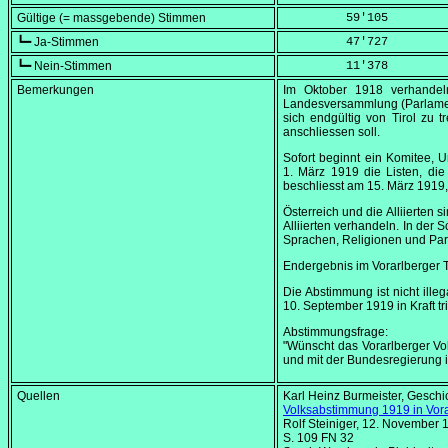
Gültige (= massgebende) Stimmen
         59'105
┗━ Ja-Stimmen
         47'727
┗━ Nein-Stimmen
         11'378
Bemerkungen
Im
Oktober 1918
verhandeln
Landesversammlung (Parlame
sich endgültig von Tirol zu 
anschliessen soll.
Sofort beginnt ein Komitee, 
1. März 1919
die Listen, di
beschliesst am
15. März 1919
Österreich und die Alliierten
Alliierten verhandeln. In der 
Sprachen, Religionen und Par
Endergebnis im Vorarlberger 
Die Abstimmung ist nicht ille
10. September 1919
in Kraft tri
Abstimmungsfrage:
"Wünscht das Vorarlberger Vo
und mit der Bundesregierung 
Quellen
Karl Heinz Burmeister, Geschi
Volksabstimmung 1919 in Vora
Rolf Steiniger, 12. November 
S. 109 FN 32