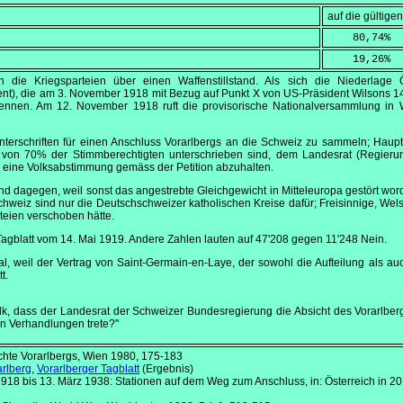
auf die gültig
    80,74
%
    19,26
%
 die Kriegsparteien über einen Waffenstillstand. Als sich die Niederlage Ös
nt), die am
3. November 1918
mit Bezug auf Punkt X von US-Präsident Wilsons 14
trennen. Am
12. November 1918
ruft die provisorische Nationalversammlung in 
Unterschriften für einen Anschluss Vorarlbergs an die Schweiz zu sammeln; Haup
e von 70% der Stimmberechtigten unterschrieben sind, dem Landesrat (Regier
, eine Volksabstimmung gemäss der Petition abzuhalten.
 sind dagegen, weil sonst das angestrebte Gleichgewicht in Mitteleuropa gestört w
Schweiz sind nur die Deutschschweizer katholischen Kreise dafür; Freisinnige, Wels
teien verschoben hätte.
Tagblatt vom
14. Mai 1919
. Andere Zahlen lauten auf 47'208 gegen 11'248 Nein.
gal, weil der Vertrag von Saint-Germain-en-Laye, der sowohl die Aufteilung als au
tt.
lk, dass der Landesrat der Schweizer Bundesregierung die Absicht des Vorarlber
in Verhandlungen trete?"
chte Vorarlbergs, Wien 1980, 175-183
rlberg
,
Vorarlberger Tagblatt
(Ergebnis)
1918 bis 13. März 1938: Stationen auf dem Weg zum Anschluss, in: Österreich in 20