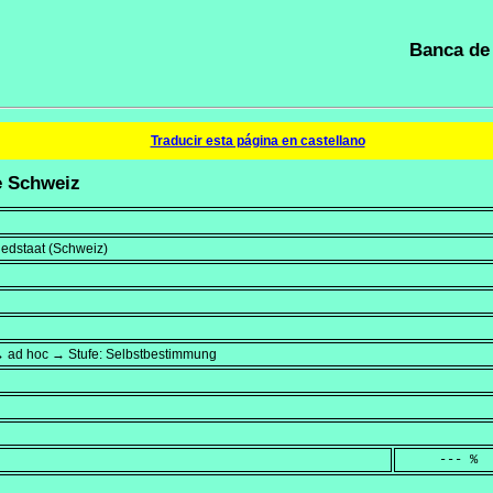
Banca de 
Traducir esta página en castellano
ie Schweiz
liedstaat (Schweiz)
→ ad hoc → Stufe: Selbstbestimmung
     --- %