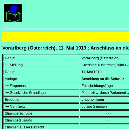
Vorarlberg (Österreich), 11. Mai 1919 : Anschluss an d
Gebiet
Vorarlberg (Österreich)
┗━ Stellung
Gliedstaat (Österreich) wird G
Datum
11. Mai 1919
Vorlage
Anschluss an die Schweiz
┗━ Fragemuster
Entscheidungsfrage
┗━ Gesetzliche Grundlage
Plebiszit → durch Parlament 
Ergebnis
angenommen
┗━ Mehrheiten
gültige Stimmen
Stimmberechtigte
            ---
Stimmbeteiligung
            ---
Stimmen ausser Betracht
            ---