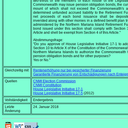
two-thirds of the members of each house of the Legislat
Commonwealth may issue pension obligation bonds, the cu
mount of which shall not exceed the Commonwealth's act
determined unfunded accrued liability to the Retirement F
net proceeds of each bond issuance shall be deposi
inversted along with other monies in a defined benefit plan tr
administered by the Northern Mariana Island Retirement F
bond issued under this section shall comply with Section 3
Article and shell be exempt from Section 4 of this Article."
Abstimmungsfrage:
"Do you approve of House Legislative Initiative 17-1 to a
Section 10 to Article X of the Constitution of the Commonwealt
Northern Mariana Islands to authorize the Commonwealth 
pension obligation bonds and for other purposes?
Yes or No."
Gleichzeitig mit
Rentenerhöhung nur bei gesicherter Finanzierung
Garantierte Finanzierung von Entschädigungen nach Entei
Quellen
CNMI Election Commission
CNMI Constitution
House Legislative Initiative 17-1
House Legislative Initiative 17-5
(2012)
Vollständigkeit
Endergebnis
Letzte
24. Januar 2018
Änderung