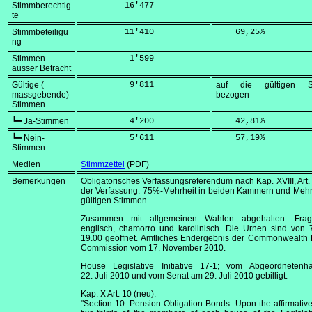
Stimmberechtig
         16'477
te
Stimmbeteiligu
         11'410
    69,25
%
ng
Stimmen
          1'599
ausser Betracht
Gültige (=
          9'811
auf die gültigen S
massgebende)
bezogen
Stimmen
┗━ Ja-Stimmen
          4'200
    42,81
%
┗━ Nein-
          5'611
    57,19
%
Stimmen
Medien
Stimmzettel
(PDF)
Bemerkungen
Obligatorisches Verfassungsreferendum nach Kap. XVIII, Art.
der Verfassung: 75%-Mehrheit in beiden Kammern und Mehr
gültigen Stimmen.
Zusammen mit allgemeinen Wahlen abgehalten. Fra
englisch, chamorro und karolinisch. Die Urnen sind von
19.00
geöffnet. Amtliches Endergebnis der Commonwealth E
Commission vom
17. November 2010
.
House Legislative Initiative 17-1; vom Abgeordneten
22. Juli 2010
und vom Senat am
29. Juli 2010
gebilligt.
Kap. X Art. 10 (neu):
"Section 10: Pension Obligation Bonds. Upon the affirmative