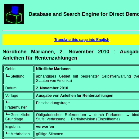
Database and Search Engine for Direct Dem
Translate this page into English
Nördliche Marianen, 2. November 2010 : Ausga
Anleihen für Rentenzahlungen
Gebiet
Nördliche Marianen
┗━ Stellung
abhängiges Gebiet mit begrenzter Selbstverwaltung (Ver
Staaten von Amerika)
Datum
2. November 2010
Vorlage
Ausgabe von Anleihen für Rentenzahlungen
┗━
Entscheidungsfrage
Fragemuster
┗━ Gesetzliche
Obligatorisches Referendum → durch Parlament → bi
Grundlage
Stufe: Verfassung → Partialrevision (Einzelthema)
Ergebnis
verworfen
┗━ Mehrheiten
gültige Stimmen