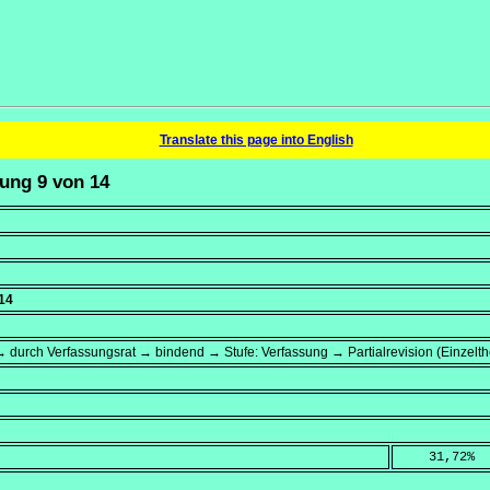
Translate this page into English
rung 9 von 14
14
 durch Verfassungsrat → bindend → Stufe: Verfassung → Partialrevision (Einzelt
    31,72
%