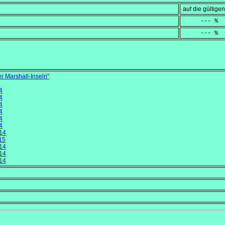
auf die gültig
     --- %
     --- %
 Marshall-Inseln"
4
4
4
4
4
4
14
15
14
14
14