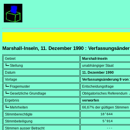
Marshall-Inseln, 11. Dezember 1990 : Verfassungsände
Gebiet
Marshall-Inseln
┗━ Stellung
unabhängiger Staat
Datum
11. Dezember 1990
Vorlage
Verfassungsänderung 9 von 
┗━ Fragemuster
Entscheidungsfrage
┗━ Gesetzliche Grundlage
Obligatorisches Referendum →
Ergebnis
verworfen
┗━ Mehrheiten
66,67% der gültigen Stimmen
Stimmberechtigte
         18'644
Stimmbeteiligung
          5'914
Stimmen ausser Betracht
            ---