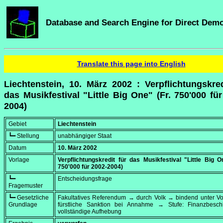
Database and Search Engine for Direct Dem
Translate this page into English
Liechtenstein, 10. März 2002 : Verpflichtungskred
das Musikfestival "Little Big One" (Fr. 750'000 für
2004)
Gebiet
Liechtenstein
┗━ Stellung
unabhängiger Staat
Datum
10. März 2002
Vorlage
Verpflichtungskredit für das Musikfestival "Little Big O
750'000 für 2002-2004)
┗━
Entscheidungsfrage
Fragemuster
┗━ Gesetzliche
Fakultatives Referendum → durch Volk → bindend unter Vo
Grundlage
fürstliche Sanktion bei Annahme → Stufe: Finanzbesc
vollständige Aufhebung