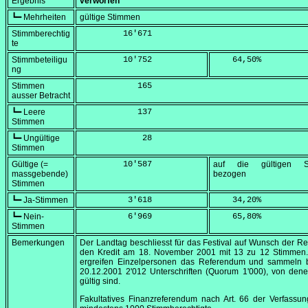
Ergebnis
verworfen
┗━ Mehrheiten
gültige Stimmen
Stimmberechtig
         16'671
te
Stimmbeteiligu
         10'752
    64,50
%
ng
Stimmen
            165
ausser Betracht
┗━ Leere
            137
Stimmen
┗━ Ungültige
             28
Stimmen
Gültige (=
         10'587
auf die gültigen S
massgebende)
bezogen
Stimmen
┗━ Ja-Stimmen
          3'618
    34,20
%
┗━ Nein-
          6'969
    65,80
%
Stimmen
Bemerkungen
Der Landtag beschliesst für das Festival auf Wunsch der R
den Kredit am
18. November 2001
mit 13 zu 12 Stimmen.
ergreifen Einzelpersonen das Referendum und sammeln 
20.12
.2001 2'012 Unterschriften (Quorum 1'000), von den
gültig sind.
Fakultatives Finanzreferendum nach Art. 66 der Verfassu