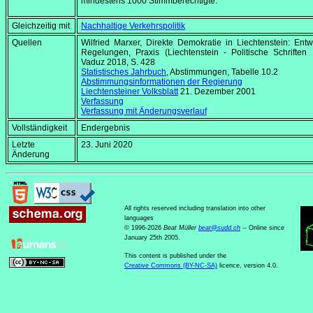
mindestens 1000 Stimmberechtigte.
Gleichzeitig mit
Nachhaltige Verkehrspolitik
Quellen
Wilfried Marxer, Direkte Demokratie in Liechtenstein: Entw
Regelungen, Praxis (Liechtenstein - Politische Schriften 
Vaduz 2018, S. 428
Statistisches Jahrbuch
, Abstimmungen, Tabelle 10.2
Abstimmungsinformationen der Regierung
Liechtensteiner Volksblatt
21. Dezember 2001
Verfassung
Verfassung mit Änderungsverlauf
Vollständigkeit
Endergebnis
Letzte
23. Juni 2020
Änderung
All rights reserved including translation into other
languages
© 1996-2026
Beat Müller
beat
@
sudd
.
ch
-- Online since
January 25th 2005.
This content is published under the
Creative Commons (BY-NC-SA)
licence, version 4.0.