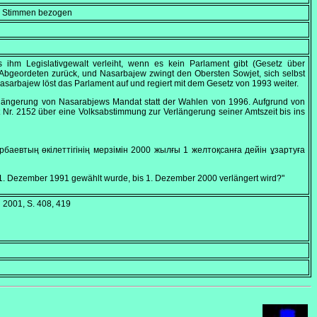
en Stimmen bezogen
ihm Legislativgewalt verleiht, wenn es kein Parlament gibt (Gesetz über
 Abgeordeten zurück, und Nasarbajew zwingt den Obersten Sowjet, sich selbst
asarbajew löst das Parlament auf und regiert mit dem Gesetz von 1993 weiter.
erlängerung von Nasarabjews Mandat statt der Wahlen von 1996. Aufgrund von
 Nr. 2152 über eine Volksabstimmung zur Verlängerung seiner Amtszeit bis ins
аевтың өкiлеттiгiнiң мерзiмiн 2000 жылғы 1 желтоқсанға дейiн ұзартуға
1.
Dezember 1991
gewählt wurde, bis 1.
Dezember 2000
verlängert wird?"
d 2001, S. 408, 419