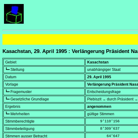
Kasachstan, 29. April 1995 : Verlängerung Präsident Na
Gebiet
Kasachstan
┗━ Stellung
unabhängiger Staat
Datum
29. April 1995
Vorlage
Verlängerung Präsident Nasa
┗━ Fragemuster
Entscheidungsfrage
┗━ Gesetzliche Grundlage
Plebiszit → durch Präsident 
Ergebnis
angenommen
┗━ Mehrheiten
gültige Stimmen
Stimmberechtigte
      9'110'156
Stimmbeteiligung
      8'309'637
Stimmen ausser Betracht
         64'647