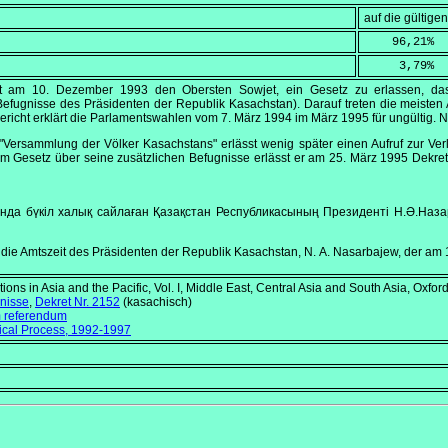
auf die gültig
    96,21
%
     3,79
%
gt am
10. Dezember 1993
den Obersten Sowjet, ein Gesetz zu erlassen, das 
efugnisse des Präsidenten der Republik Kasachstan). Darauf treten die meisten
ericht erklärt die Parlamentswahlen vom
7. März 1994
im März 1995 für ungültig. N
"Versammlung der Völker Kasachstans" erlässt wenig später einen Aufruf zur V
em Gesetz über seine zusätzlichen Befugnisse erlässt er am
25. März 1995
Dekret
нда бүкiл халық сайлаған Қазақстан Республикасының Президентi Н.Ә.Назарб
 die Amtszeit des Präsidenten der Republik Kasachstan, N. A. Nasarbajew, der am 
tions in Asia and the Pacific, Vol. I, Middle East, Central Asia and South Asia
, Oxfor
gnisse
,
Dekret Nr. 2152
(kasachisch)
m referendum
tical Process, 1992-1997