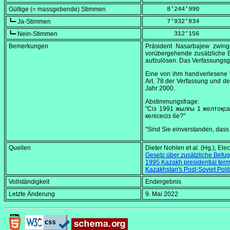
Gültige (= massgebende) Stimmen
      8'244'990
┗━ Ja-Stimmen
      7'932'834
┗━ Nein-Stimmen
        312'156
Bemerkungen
Präsident Nasarbajew zwin
vorübergehende zusätzliche B
aufzulösen. Das Verfassungsg
Eine von ihm handverlesene 
Art. 78 der Verfassung und d
Jahr 2000.
Abstimmungsfrage:
"Сiз 1991 жылғы 1 желтоқса
келiсесiз бе?"
"Sind Sie einverstanden, dass
Quellen
Dieter Nohlen et al. (Hg.),
Elec
Gesetz über zusätzliche Befu
1995 Kazakh presidential ter
Kazakhstan's Post-Soviet Poli
Vollständigkeit
Endergebnis
Letzte Änderung
9. Mai 2022