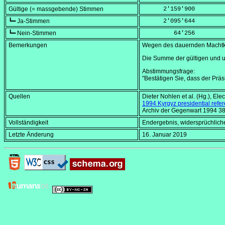
Gültige (= massgebende) Stimmen
      2'159'900
┗━ Ja-Stimmen
      2'095'644
┗━ Nein-Stimmen
         64'256
Bemerkungen
Wegen des dauernden Machtka
Die Summe der gültigen und u
Abstimmungsfrage:
"Bestätigen Sie, dass der Präs
Quellen
Dieter Nohlen et al. (Hg.),
Elec
1994 Kyrgyz presidential ref
Archiv der Gegenwart 1994 3
Vollständigkeit
Endergebnis, widersprüchlich
Letzte Änderung
16. Januar 2019