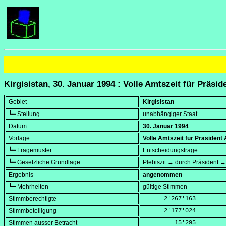
Kirgisistan, 30. Januar 1994 : Volle Amtszeit für Präsi
Gebiet
Kirgisistan
┗━ Stellung
unabhängiger Staat
Datum
30. Januar 1994
Vorlage
Volle Amtszeit für Präsident
┗━ Fragemuster
Entscheidungsfrage
┗━ Gesetzliche Grundlage
Plebiszit → durch Präsident → 
Ergebnis
angenommen
┗━ Mehrheiten
gültige Stimmen
Stimmberechtigte
      2'267'163
Stimmbeteiligung
      2'177'024
Stimmen ausser Betracht
         15'295