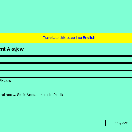
Translate this page into English
dent Akajew
 Akajew
ad hoc → Stufe: Vertrauen in die Politik
    96,02
%