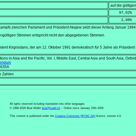
auf die gültig
    97,02
%
     2,98
%
mpfs zwischen Parlament und Präsident Akajew setzt dieser Anfang
Januar 1994
ngültigen Stimmen entspricht nicht den abgegebenen Stimmen.
ident Kirgisistans, der am 12.
Oktober 1991
demokratisch für 5 Jahre als Präsident 
tions in Asia and the Pacific, Vol. I, Middle East, Central Asia and South Asia
, Oxfor
erendum
8635A
e Zahlen
All rights reserved including translation into other languages
© 1996-2026
Beat Müller
beat
@
sudd
.
ch
-- Online since January 25th 2005.
This content is published under the
Creative Commons (BY-NC-SA)
licence, version 4.0.