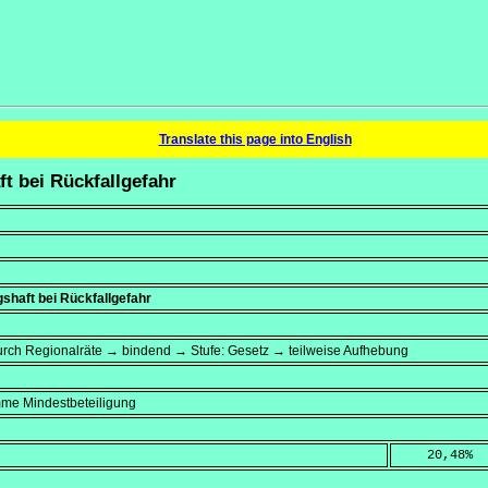
Translate this page into English
ft bei Rückfallgefahr
haft bei Rückfallgefahr
rch Regionalräte → bindend → Stufe: Gesetz → teilweise Aufhebung
mme Mindestbeteiligung
    20,48
%