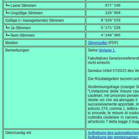
┗━ Leere Stimmen
        677'146
┗━ Ungültige Stimmen
        226'959
Gültige (= massgebende) Stimmen
      9'520'533
┗━ Ja-Stimmen
      5'271'228
┗━ Nein-Stimmen
      4'249'305
Medien
Stimmzettel
(PDF)
Bemerkungen
Siehe
Vorlage 1
.
Fakultatives Gesetzesreferend
nicht erreicht.
Gemäss Urteil 57/2022 des V
Die Rückfallgefahr bezieht sic
Abstimmungsfrage (oranger St
"Limitazione delle misure cau
cautelari, nel processo penale
Volete voi che sia abrogato i
successivamente apportate, li
articolo 274, comma 1, lettera 
si procede, le misure di custod
custodia cautelare in carcere,
all'articolo 7 della legge 2 ma
Gleichzeitig mit
Aufhebung des automatischen A
Aufhebung der gemeinsamen L