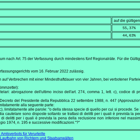
auf die gültig
    55,37
%
    44,63
%
um nach Art. 75 der Verfassung durch mindestens fünf Regionalräte. Für die Gült
erfassungsgerichts vom
16. Februar 2022
zulässig.
h auf Verbrechen mit einer Mindesthaftdauer von vier Jahren, bei verbotener Partei
immzettel):
telari: abrogazione dell'ultimo inciso dell'art. 274, comma 1, lett. c), codice d
l Decreto del Presidente della Repubblica 22 settembre 1988, n. 447 (Approvazione
mitatamente alla seguente parte:
c), limitatamente alle parole: "o della stessa specie di quello per cui si procede. Se 
ia cautelare sono disposte soltanto se trattasi di delitti per i quali è prevista la
 di delitti per i quali è prevista la pena della reclusione non inferiore nel massimo
ggio 1974, n. 195 e successive modificazioni."?"
mtsverbots für Verurteilte
aufbahn von Richtern und Staatsanwälten