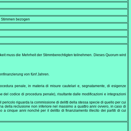
en Stimmen bezogen
igkeit muss die Mehrheit der Stimmberechtigten teilnehmen. Dieses Quorum wird
enfinanzierung von fünf Jahren.
i procedura penale, in materia di misure cautelari e, segnatamente, di esigenze
 del codice di procedura penale), risultante dalle modificazioni e integrazioni
il pericolo riguarda la commissione di delitti della stessa specie di quello per cui
 pena della reclusione non inferiore nel massimo a quattro anni ovvero, in caso di
 a cinque anni nonché per il delitto di finanziamento illecito dei partiti di cui