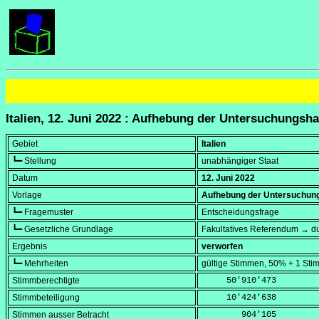
Italien, 12. Juni 2022 : Aufhebung der Untersuchungsha
Gebiet
Italien
┗━ Stellung
unabhängiger Staat
Datum
12. Juni 2022
Vorlage
Aufhebung der Untersuchungs
┗━ Fragemuster
Entscheidungsfrage
┗━ Gesetzliche Grundlage
Fakultatives Referendum → du
Ergebnis
verworfen
┗━ Mehrheiten
gültige Stimmen, 50% + 1 Sti
Stimmberechtigte
     50'910'473
Stimmbeteiligung
     10'424'638
Stimmen ausser Betracht
        904'105