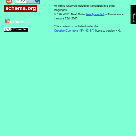
All rights reserved including translation into other
languages
© 1996-2026
Beat Müller
beat
@
sudd
.
ch
-- Online since
January 25th 2005.
This content is published under the
Creative Commons (BY-NC-SA)
licence, version 4.0.