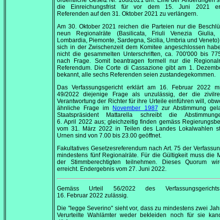
ordentliche Gesetz Nr. 108/2021 um. Eine der Änderungen si
die Einreichungsfrist für vor dem
15. Juni 2021
erg
Referenden auf den
31. Oktober 2021
zu verlängern.
Am
30. Oktober 2021
reichen die Parteien nur die Beschl
neun Regionalräte (Basilicata, Friuli Venezia Giulia, L
Lombardia, Piemonte, Sardegna, Sicilia, Umbria und Veneto) 
sich in der Zwischenzeit dem Komitee angeschlossen habe
nicht die gesammelten Unterschriften, ca. 700'000 bis 77
nach Frage. Somit beantragen formell nur die Regionalr
Referendum. Die
Corte di Cassazione
gibt am
1. Dezemb
bekannt, alle sechs Referenden seien zustandegekommen.
Das Verfassungsgericht erklärt am
16. Februar 2022
mit
49/2022 diejenige Frage als unzulässig, der die zivilre
Verantwortung der Richter für ihre Urteile einführen will, obw
ähnliche Frage im
November 1987
zur Abstimmung gelan
Staatspräsident Mattarella schreibt die Abstimmu
6. April 2022
aus; gleichzeitig finden gemäss Regierungsb
vom
31. März 2022
in Teilen des Landes Lokalwahlen sta
Urnen sind von
7.00
bis
23.00
geöffnet.
Fakultatives Gesetzesreferendum nach Art. 75 der Verfassu
mindestens fünf Regionalräte. Für die Gültigkeit muss die 
der Stimmberechtigten teilnehmen. Dieses Quorum wir
erreicht. Endergebnis vom
27. Juni 2022
.
Gemäss Urteil 56/2022 des Verfassungsgerich
16. Februar 2022
zulässig.
Die
"legge Severino"
sieht vor, dass zu mindestens zwei Jah
Verurteilte Wahlämter weder bekleiden noch für sie kand