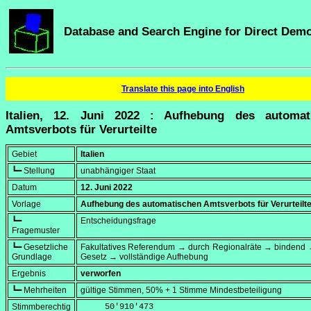
Database and Search Engine for Direct Dem
Translate this page into English
Italien, 12. Juni 2022 : Aufhebung des automat
Amtsverbots für Verurteilte
Gebiet
Italien
┗━ Stellung
unabhängiger Staat
Datum
12. Juni 2022
Vorlage
Aufhebung des automatischen Amtsverbots für Verurteilt
┗━
Entscheidungsfrage
Fragemuster
┗━ Gesetzliche
Fakultatives Referendum → durch Regionalräte → bindend 
Grundlage
Gesetz → vollständige Aufhebung
Ergebnis
verworfen
┗━ Mehrheiten
gültige Stimmen, 50% + 1 Stimme Mindestbeteiligung
Stimmberechtig
     50'910'473