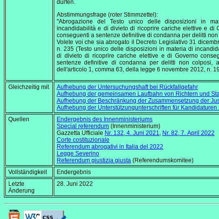
dürfen.
Abstimmungsfrage (roter Stimmzettel):
"Abrogazione del Testo unico delle disposizioni in mat
incandidabilità e di divieto di ricoprire cariche elettive e di
conseguenti a sentenze definitive di condanna per delitti non
Volete voi che sia abrogato il Decreto Legislativo 31 dicemb
n. 235 (Testo unico delle disposizioni in materia di incandida
di divieto di ricoprire cariche elettive e di Governo conse
sentenze definitive di condanna per delitti non colposi,
dell'articolo 1, comma 63, della legge 6 novembre 2012, n. 1
Gleichzeitig mit
Aufhebung der Untersuchungshaft bei Rückfallgefahr
Aufhebung der gemeinsamen Laufbahn von Richtern und St
Aufhebung der Beschränkung der Zusammensetzung der Just
Aufhebung der Unterstützungunterschriften für Kandidaturen 
Quellen
Endergebnis des Innenministeriums
Special referendum
(Innenministerium)
Gazzetta Ufficiale
Nr. 132,
4. Juni 2021
,
Nr. 82,
7. April 2022
Corte costituzionale
Referendum abrogativi in Italia del 2022
Legge Severino
Referendum giustizia giusta
(Referendumskomitee)
Vollständigkeit
Endergebnis
Letzte
28. Juni 2022
Änderung