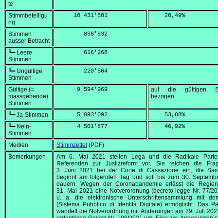
te
Stimmbeteiligu
     10'431'801
    20,49
%
ng
Stimmen
        836'832
ausser Betracht
┗━ Leere
        616'268
Stimmen
┗━ Ungültige
        220'564
Stimmen
Gültige (=
      9'594'969
auf die gültigen S
massgebende)
bezogen
Stimmen
┗━ Ja-Stimmen
      5'093'092
    53,08
%
┗━ Nein-
      4'501'877
    46,92
%
Stimmen
Medien
Stimmzettel
(PDF)
Bemerkungen
Am
6. Mai 2021
stellen Lega und die Radikale Parte
Referenden zur Justizreform vor. Sie reichen die Fr
3. Juni 2021
bei der
Corte di Cassazione
ein; die Samm
beginnt am folgenden Tag und soll bis zum
30. Septemb
dauern. Wegen der Coronapandemie erlässt die Regie
31. Mai 2021
eine Notverordnung (
decreto-legge Nr. 77/2
u. a. die elektronische Unterschriftensammlung mit d
(
Sistema Pubblico di Identità Digitale
) ermöglicht. Das P
wandelt die Notverordnung mit Änderungen am
29. Juli 202