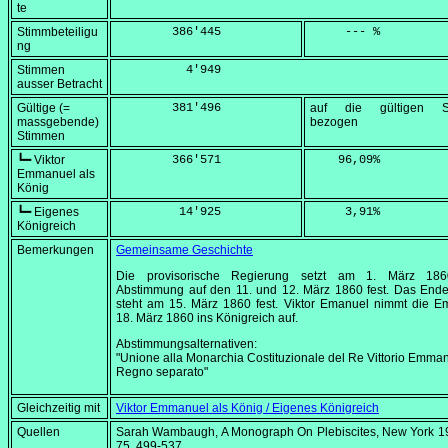
te
Stimmbeteiligu
        386'445
     --- %
ng
Stimmen
          4'949
ausser Betracht
Gültige (=
        381'496
auf die gültigen S
massgebende)
bezogen
Stimmen
┗━ Viktor
        366'571
    96,09
%
Emmanuel als
König
┗━ Eigenes
         14'925
     3,91
%
Königreich
Bemerkungen
Gemeinsame Geschichte
Die provisorische Regierung setzt am
1. März 186
Abstimmung auf den 11. und
12. März 1860
fest. Das Ende
steht am
15. März 1860
fest. Viktor Emanuel nimmt die E
18. März 1860
ins Königreich auf.
Abstimmungsalternativen:
"Unione alla Monarchia Costituzionale del Re Vittorio Emman
Regno separato"
Gleichzeitig mit
Viktor Emmanuel als König / Eigenes Königreich
Quellen
Sarah Wambaugh,
A Monograph On Plebiscites
, New York 1
75, 499-537