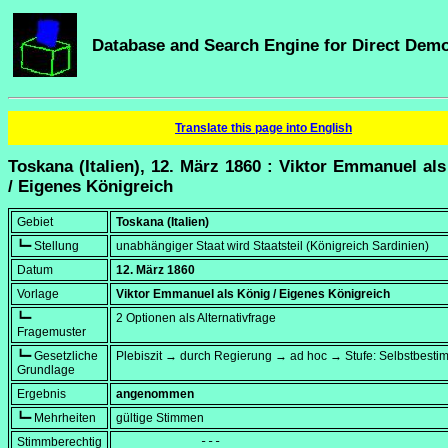
Database and Search Engine for Direct Dem
Translate this page into English
Toskana (Italien), 12. März 1860 : Viktor Emmanuel al
/ Eigenes Königreich
Gebiet
Toskana (Italien)
┗━ Stellung
unabhängiger Staat wird Staatsteil (Königreich Sardinien)
Datum
12. März 1860
Vorlage
Viktor Emmanuel als König / Eigenes Königreich
┗━
2 Optionen als Alternativfrage
Fragemuster
┗━ Gesetzliche
Plebiszit → durch Regierung → ad hoc → Stufe: Selbstbest
Grundlage
Ergebnis
angenommen
┗━ Mehrheiten
gültige Stimmen
Stimmberechtig
            ---