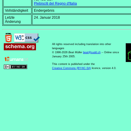
Plebisciti del Regno d'Italia
Vollständigkeit
Endergebnis
Letzte
24. Januar 2018
Änderung
All rights reserved including translation into other
languages
© 1996-2026
Beat Müller
beat
@
sudd
.
ch
-- Online since
January 25th 2005.
This content is published under the
Creative Commons (BY-NC-SA)
licence, version 4.0.