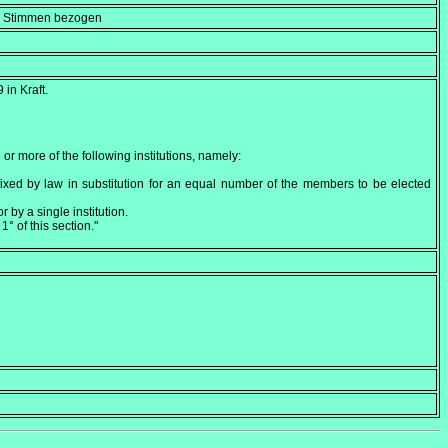
en Stimmen bezogen
9
in Kraft.
or more of the following institutions, namely:
fixed by law in substitution for an equal number of the members to be elected
by a single institution.
1° of this section."