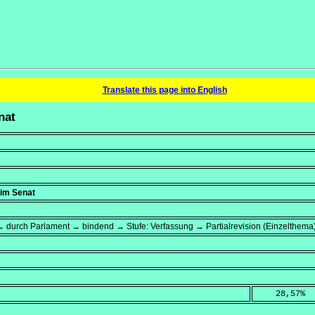
Translate this page into English
nat
 im Senat
 durch Parlament → bindend → Stufe: Verfassung → Partialrevision (Einzelthema
    28,57
%