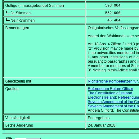
Gültige (= massgebende) Stimmen
        598'084
┗━ Ja-Stimmen
        552'600
┗━ Nein-Stimmen
         45'484
Bemerkungen
Obligatorisches Verfassungsre
Ändert den Wahlmodus der sec
Art. 18 Abs. 4 Ziffern 2 und 3 (
"2° Provision may be made by l
i. the universities mentioned in
ii. any other institutions of
pursuant to paragraphs i and ii
A member or members of Seanad 
3° Nothing in this Article shall
Gleichzeitig mit
Richterliche Kompetenzen für
Quellen
Referendum Return Officer
The Constitution of Ireland
Elections Ireland: Referendu
Seventh Amendment of the Cons
Seventh Amendment of the Cons
Angela Clifford,
The Constituti
Vollständigkeit
Endergebnis
Letzte Änderung
24. Januar 2018