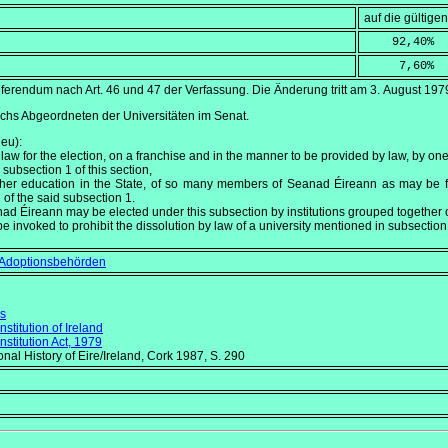
auf die gültig
    92,40
%
     7,60
%
ferendum nach Art. 46 und 47 der Verfassung. Die Änderung tritt am
3. August 197
hs Abgeordneten der Universitäten im Senat.
neu):
aw for the election, on a franchise and in the manner to be provided by law, by one 
 subsection 1 of this section,
 higher education in the State, of so many members of Seanad Éireann as may be 
 of the said subsection 1.
Éireann may be elected under this subsection by institutions grouped together or 
 be invoked to prohibit the dissolution by law of a university mentioned in subsection 
 Adoptionsbehörden
ms
titution of Ireland
titution Act, 1979
onal History of Eire/Ireland
, Cork 1987, S. 290