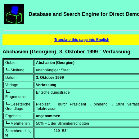
Database and Search Engine for Direct Dem
Translate this page into English
Abchasien (Georgien), 3. Oktober 1999 : Verfassung
Gebiet
Abchasien (Georgien)
┗━ Stellung
unabhängiger Staat
Datum
3. Oktober 1999
Vorlage
Verfassung
┗━
Entscheidungsfrage
Fragemuster
┗━ Gesetzliche
Plebiszit → durch Präsident → bindend → Stufe: Verfa
Grundlage
Totalrevison
Ergebnis
angenommen
┗━ Mehrheiten
50% + 1 der Stimmberechtigten
Stimmberechtig
        219'534
te