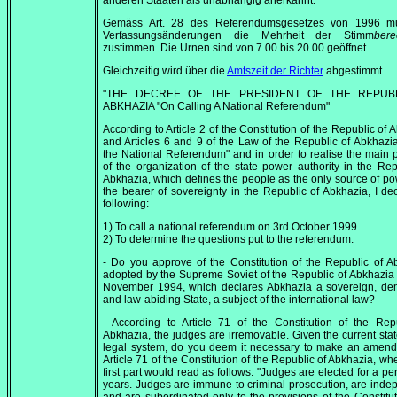
anderen Staaten als unabhängig anerkannt.
Gemäss Art. 28 des Referendumsgesetzes von 1996 m
Verfassungsänderungen die Mehrheit der Stimm
bere
zustimmen. Die Urnen sind von
7.00
bis
20.00
geöffnet.
Gleichzeitig wird über die
Amtszeit der Richter
abgestimmt.
"THE DECREE OF THE PRESIDENT OF THE REPUB
ABKHAZIA "On Calling A National Referendum"
According to Article 2 of the Constitution of the Republic of 
and Articles 6 and 9 of the Law of the Republic of Abkhazi
the National Referendum" and in order to realise the main p
of the organization of the state power authority in the Rep
Abkhazia, which defines the people as the only source of p
the bearer of sovereignty in the Republic of Abkhazia, I de
following:
1) To call a national referendum on 3rd October 1999.
2) To determine the questions put to the referendum:
- Do you approve of the Constitution of the Republic of A
adopted by the Supreme Soviet of the Republic of Abkhazia
November 1994
, which declares Abkhazia a sovereign, de
and law-abiding State, a subject of the international law?
- According to Article 71 of the Constitution of the Rep
Abkhazia, the judges are irremovable. Given the current stat
legal system, do you deem it necessary to make an amend
Article 71 of the Constitution of the Republic of Abkhazia, whe
first part would read as follows: "Judges are elected for a per
years. Judges are immune to criminal prosecution, are inde