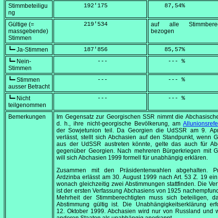
Stimmbeteiligu
        192'175
    87,54
%
ng
Gültige (=
        219'534
auf alle Stimmberec
massgebende)
bezogen
Stimmen
┗━ Ja-Stimmen
        187'856
    85,57
%
┗━ Nein-
            ---
     --- %
Stimmen
┗━ Stimmen
            ---
     --- %
ausser Betracht
┗━ Nicht
            ---
     --- %
teilgenommen
Bemerkungen
Im Gegensatz zur Georgischen SSR nimmt die Abchasisch
d. h., ihre nicht-georgische Bevölkerung, am
Allunionsref
der Sowjetunion teil. Da Georgien die UdSSR am
9. Ap
verlässt, stellt sich Abchasien auf den Standpunkt, wenn 
aus der UdSSR austreten könnte, gelte das auch für Ab
gegenüber Georgien. Nach mehreren Bürgerkriegen mit G
will sich Abchasien 1999 formell für unabhängig erklären.
Zusammen mit den Präsidentenwahlen abgehalten. Pr
Ardzinba erlässt am
30. August 1999
nach Art. 53 Z. 19 ein
wonach gleichzeitig zwei Abstimmungen stattfinden. Die Ve
ist der ersten Verfassung Abchasiens von 1925 nachempfun
Mehrheit der Stimmberechtigten muss sich beteiligen, da
Abstimmung gültig ist. Die Unabhängigkeitserklärung erf
12. Oktober 1999
. Abchasien wird nur von Russland und 