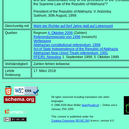
and are subordinated only to the provisions of the Constitu
the Supreme Law of the Republic of Abkhazia"?
President of the Republic of Abkhazia: V. Ardzinba.
Sukhum, 30th August, 1999.
Gleichzeitig mit
Wahl der Richter auf fünf Jahre statt auf Lebenszeit
Quellen
Regnum
4. Oktober 2006
(Zahlen)
Referendumsgesetz von 1996
(russisch)
Verfassung
Abkhazian constitutional referendum, 1999
Act of State Independence of the Republic of Abkhazia
Abkhazian New Union Treaty referendum, 1991
RFE/RL Newsline
1. September 1999
,
5. Oktober 1999
Vollständigkeit
Zahlen fehlen teilweise
Letzte
17. März 2018
Änderung
All rights reserved including translation into other
languages
© 1996-2026
Beat Müller
beat
@
sudd
.
ch
-- Online since
January 25th 2005.
This content is published under the
Creative Commons (BY-NC-SA)
licence, version 4.0.