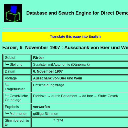
Database and Search Engine for Direct Dem
Translate this page into English
Färöer, 6. November 1907 : Ausschank von Bier und We
Gebiet
Färöer
┗━ Stellung
Staatsteil mit Autonomie (Dänemark)
Datum
6. November 1907
Vorlage
Ausschank von Bier und Wein
┗━
Entscheidungsfrage
Fragemuster
┗━ Gesetzliche
Plebiszit → durch Parlament → ad hoc → Stufe: Gesetz
Grundlage
Ergebnis
verworfen
┗━ Mehrheiten
gültige Stimmen
Stimmberechtig
          7'374
te