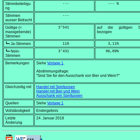
Stimmbeteiligu
            ---
     --- %
ng
Stimmen
            ---
ausser Betracht
Gültige (=
          3'541
auf die gültigen S
massgebende)
bezogen
Stimmen
┗━ Ja-Stimmen
            110
     3,11
%
┗━ Nein-
          3'431
    96,89
%
Stimmen
Bemerkungen
Siehe
Vorlage 1
.
Abstimmungsfrage:
"Sind Sie für den Ausschank von Bier und Wein?"
Gleichzeitig mit
Handel mit Spirituosen
Handel mit Bier und Wein
Ausschank von Spirituosen
Quellen
Siehe
Vorlage 1
.
Vollständigkeit
Endergebnis
Letzte
24. Januar 2018
Änderung