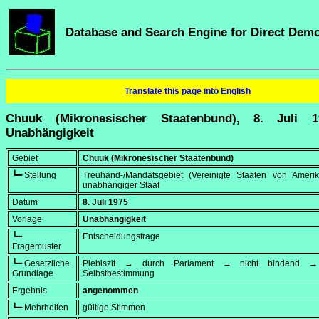
Database and Search Engine for Direct Dem
Translate this page into English
Chuuk (Mikronesischer Staatenbund), 8. Juli 
Unabhängigkeit
Gebiet
Chuuk (Mikronesischer Staatenbund)
┗━ Stellung
Treuhand-/Mandatsgebiet (Vereinigte Staaten von Amerik
unabhängiger Staat
Datum
8. Juli 1975
Vorlage
Unabhängigkeit
┗━
Entscheidungsfrage
Fragemuster
┗━ Gesetzliche
Plebiszit → durch Parlament → nicht bindend → 
Grundlage
Selbstbestimmung
Ergebnis
angenommen
┗━ Mehrheiten
gültige Stimmen