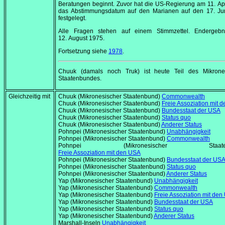
Beratungen beginnt. Zuvor hat die US-Regierung am
11. Ap
das Abstimmungsdatum auf den Marianen auf den
17. Ju
festgelegt.
Alle Fragen stehen auf einem Stimmzettel. Endergeb
12. August 1975
.
Fortsetzung siehe
1978
.
Chuuk (damals noch Truk) ist heute Teil des Mikrone
Staatenbundes.
Gleichzeitig mit
Chuuk (Mikronesischer Staatenbund)
Commonwealth
Chuuk (Mikronesischer Staatenbund)
Freie Assoziation mit 
Chuuk (Mikronesischer Staatenbund)
Bundesstaat der USA
Chuuk (Mikronesischer Staatenbund)
Status quo
Chuuk (Mikronesischer Staatenbund)
Anderer Status
Pohnpei (Mikronesischer Staatenbund)
Unabhängigkeit
Pohnpei (Mikronesischer Staatenbund)
Commonwealth
Pohnpei (Mikronesischer Staaten
Freie Assoziation mit den USA
Pohnpei (Mikronesischer Staatenbund)
Bundesstaat der US
Pohnpei (Mikronesischer Staatenbund)
Status quo
Pohnpei (Mikronesischer Staatenbund)
Anderer Status
Yap (Mikronesischer Staatenbund)
Unabhängigkeit
Yap (Mikronesischer Staatenbund)
Commonwealth
Yap (Mikronesischer Staatenbund)
Freie Assoziation mit de
Yap (Mikronesischer Staatenbund)
Bundesstaat der USA
Yap (Mikronesischer Staatenbund)
Status quo
Yap (Mikronesischer Staatenbund)
Anderer Status
Marshall-Inseln
Unabhängigkeit