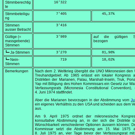
Stimmberechtig
         16'322
te
Stimmbeteiligu
          7'405
    45,37
%
ng
Stimmen
          3'416
ausser Betracht
Gültige (=
          3'989
auf die gültigen S
massgebende)
bezogen
Stimmen
┗━ Ja-Stimmen
          3'270
    81,98
%
┗━ Nein-
            719
    18,02
%
Stimmen
Bemerkungen
Nach dem 2. Weltkrieg übergibt die UNO Mikronesien den 
Treuhandgebiet. Ab 1965 erlässt ein lokaler Kongress 
Distrikten der Marianen, Palau, Marshall-Inseln, Truk, Po
Yap mit Billigung des Hohen Kommissars ein Gesetz zur Wa
Verfassungsrats (
Micronesia Constitutional Convention
),
4. Juni 1974
stattfindet.
Aber die Marianen bevorzugen in der Abstimmung vom
Ju
ein eigenes Verhältnis zu den USA und scheiden aus dem V
aus.
Am
9. April 1975
ordnet der mikronesische Kongre
konsultative Abstimmung an, in der sich die Distrikte ü
Wünschbarkeit verschiedener Optionen äussern können. D
Kommissar setzt die Abstimmung am
15. Mai 1975
a
8. Juli 1975
an, vier Tage bevor der Verfassungsrat mit