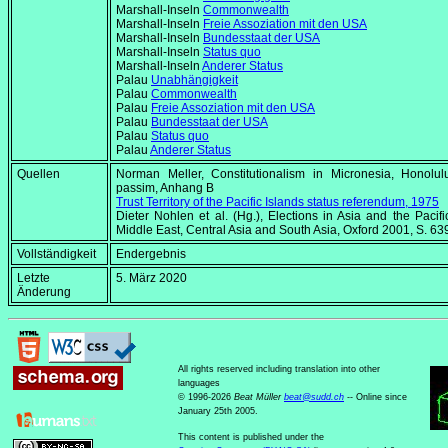
Marshall-Inseln
Commonwealth
Marshall-Inseln
Freie Assoziation mit den USA
Marshall-Inseln
Bundesstaat der USA
Marshall-Inseln
Status quo
Marshall-Inseln
Anderer Status
Palau
Unabhängigkeit
Palau
Commonwealth
Palau
Freie Assoziation mit den USA
Palau
Bundesstaat der USA
Palau
Status quo
Palau
Anderer Status
Quellen
Norman Meller,
Constitutionalism in Micronesia
, Honolul
passim, Anhang B
Trust Territory of the Pacific Islands status referendum, 1975
Dieter Nohlen et al. (Hg.),
Elections in Asia and the Pacific,
Middle East, Central Asia and South Asia
, Oxford 2001, S. 63
Vollständigkeit
Endergebnis
Letzte
5. März 2020
Änderung
All rights reserved including translation into other
languages
© 1996-2026
Beat Müller
beat
@
sudd
.
ch
-- Online since
January 25th 2005.
This content is published under the