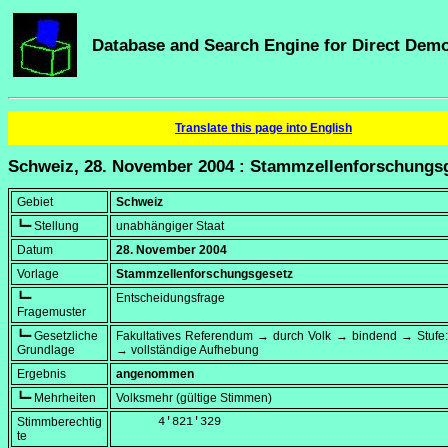
Database and Search Engine for Direct Dem
Translate this page into English
Schweiz, 28. November 2004 : Stammzellenforschungs
Gebiet
Schweiz
┗━ Stellung
unabhängiger Staat
Datum
28. November 2004
Vorlage
Stammzellenforschungsgesetz
┗━
Entscheidungsfrage
Fragemuster
┗━ Gesetzliche
Fakultatives Referendum → durch Volk → bindend → Stufe:
Grundlage
→ vollständige Aufhebung
Ergebnis
angenommen
┗━ Mehrheiten
Volksmehr (gültige Stimmen)
Stimmberechtig
      4'821'329
te