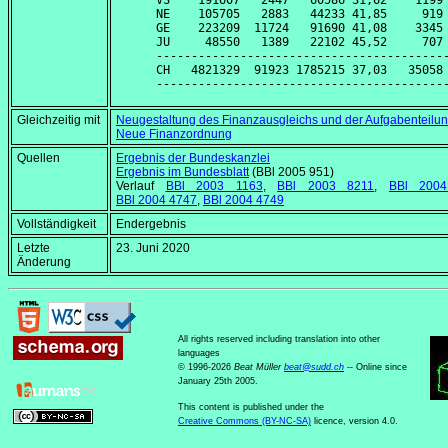
VS    191607   2447   60586 31,62    1199 
NE    105705   2883   44233 41,85     919 
GE    223209  11724   91690 41,08    3345 
JU     48550   1389   22102 45,52     707 
------------------------------------------
CH   4821329  91923 1785215 37,03   35058 
Gleichzeitig mit
Neugestaltung des Finanzausgleichs und der Aufgabenteil
Neue Finanzordnung
Quellen
Ergebnis der Bundeskanzlei
Ergebnis im Bundesblatt
(BBl 2005 951)
Verlauf
BBl 2003 1163
,
BBl 2003 8211
,
BBl 200
BBl 2004 4747
,
BBl 2004 4749
Vollständigkeit
Endergebnis
Letzte
23. Juni 2020
Änderung
All rights reserved including translation into other
languages
© 1996-2026
Beat Müller
beat
@
sudd
.
ch
-- Online since
January 25th 2005.
This content is published under the
Creative Commons (BY-NC-SA)
licence, version 4.0.