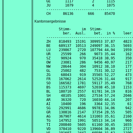
GE       1117         2      1115

JU       1079         4      1075

---------------------------------

Kantonsergebnisse
      Stimm-     im  Stimm-               
        ber.  Ausl.    bet.  in %    leer 
------------------------------------------
ZH    818493  15191  309953 37,87    4823 
BE    689137  10513  249097 36,15    5693 
LU    239867   2720  107794 44,94    1959 
UR     25599    266    9073 35,44     162 
SZ     90924    970   35418 38,95     350 
OW     23081    286    9456 40,97     217 
NW     28644    304   10912 38,10     177 
GL     25002    482    7531 30,12     117 
ZG     68043    919   35565 52,27     473 
FR    167062   2614   52526 31,44     917 
SO    166582   1781   59117 35,49     768 
BS    115373   4697   52038 45,10    1153 
BL    180710   2557   61781 34,19     816 
SH     48105   1001   27534 57,24    2046 
AR     36320    720   16030 44,14     207 
AI     10400    196    3364 32,35      61 
SG    292991   4686   99781 34,06     942 
GR    130816   2147   37354 28,55     505 
AG    367907   4614  131003 35,61    2160 
TG    147952   1991   50513 34,14     960 
TI    200840   5605   61160 30,45    1655 
VD    378410   9220  139604 36,89    2727 