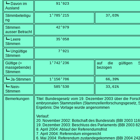
┗━ Davon im
         91'923
Ausland
Stimmbeteiligu
      1'785'215
    37,03
%
ng
Stimmen
         42'979
ausser Betracht
┗━ Leere
         35'058
Stimmen
┗━ Ungültige
          7'921
Stimmen
Gültige (=
      1'742'236
auf die gültigen S
massgebende)
bezogen
Stimmen
┗━ Ja-Stimmen
      1'156'706
    66,39
%
┗━ Nein-
        585'530
    33,61
%
Stimmen
Bemerkungen
Titel: Bundesgesetz vom
19. Dezember 2003
über die Forsc
embryonalen Stammzellen (Stammzellenforschungsgesetz, 
Ergebnis: Die Vorlage wurde angenommen
Verlauf:
20. November 2002
: Botschaft des Bundesrats (BBl 2003 116
19. Dezember 2003
: Beschluss des Parlaments (BBl 2003 82
8. April 2004
: Ablauf der Referendumsfrist
7. April 2004
: Referendum eingereicht
6. Mai 2004
: Referendum zustandegekommen (BBl 2004 242