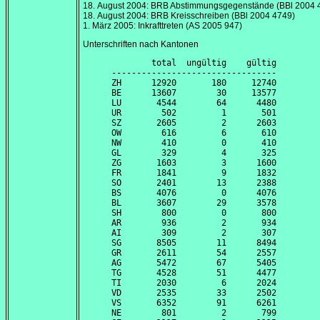
18. August 2004
: BRB Abstimmungsgegenstände (BBl 2004 
18. August 2004
: BRB Kreisschreiben (BBl 2004 4749)
1. März 2005
: Inkrafttreten (AS 2005 947)
Unterschriften nach Kantonen
        total  ungültig    gültig

---------------------------------

ZH      12920       180     12740

BE      13607        30     13577

LU       4544        64      4480

UR        502         1       501

SZ       2605         2      2603

OW        616         6       610

NW        410         0       410

GL        329         4       325

ZG       1603         3      1600

FR       1841         9      1832

SO       2401        13      2388

BS       4076         0      4076

BL       3607        29      3578

SH        800         0       800

AR        936         2       934

AI        309         2       307

SG       8505        11      8494

GR       2611        54      2557

AG       5472        67      5405

TG       4528        51      4477

TI       2030         6      2024

VD       2535        33      2502

VS       6352        91      6261

NE        801         2       799
