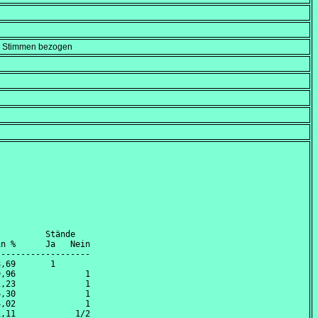
en Stimmen bezogen
         Stände

n %      Ja   Nein

------------------

,69       1       

,96              1

,23              1

,30              1

,02              1

,11            1/2
