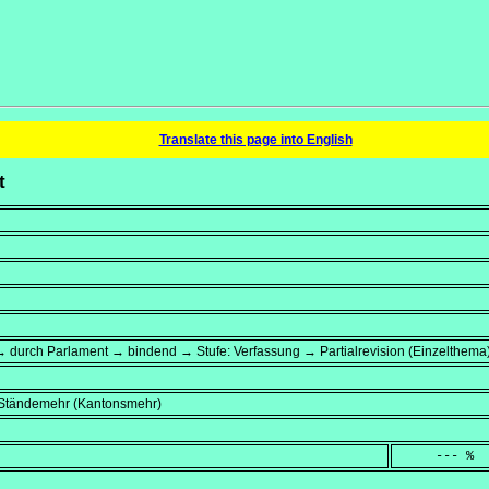
Translate this page into English
t
 durch Parlament → bindend → Stufe: Verfassung → Partialrevision (Einzelthema
, Ständemehr (Kantonsmehr)
     --- %