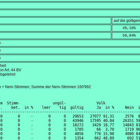
auf die gültig
    49,16
%
    50,84
%
)
)
)
heit
on Art. 44 BV
abgelehnt
n + Nein-Stimmen; Summe der Nein-Stimmen 160'992
m  Stimm-               ungül-              Volk                
.    bet.  in %    leer    tig  gültig      Ja  in %     Nein  i
----------------------------------------------------------------
0       0     -       0      0   29653   27077 91,31     2576  8
0       0     -       0      0   43946   17595 40,04    26351 59
0       0     -       0      0   18272    3429 18,77    14843 81
0       0     -       0      0    1785      66  3,70     1719 96
0       0     -       0      0    4856     776 15,98     4080 84
0       0     -       0      0    1354     662 48,89      692 51