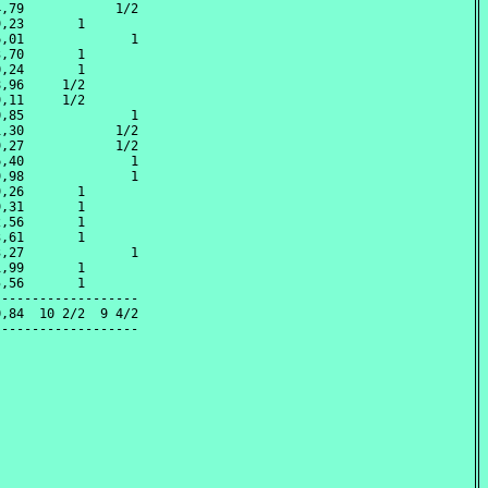
,79            1/2

,23       1       

,01              1

,70       1       

,24       1       

,96     1/2       

,11     1/2       

,85              1

,30            1/2

,27            1/2

,40              1

,98              1

,26       1       

,31       1       

,56       1       

,61       1       

,27              1

,99       1       

,56       1       

------------------

,84  10 2/2  9 4/2
