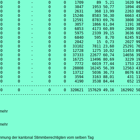
0       0     -       0      0    1709      89  5,21     1620 94
0       0     -       0      0    3847    1953 50,77     1894 49
0       0     -       0      0    2631     368 13,99     2263 86
0       0     -       0      0   15246    8583 56,30     6663 43
0       0     -       0      0   12591    8783 69,76     3808 30
0       0     -       0      0    3057    1866 61,04     1191 38
0       0     -       0      0    6853    4173 60,89     2680 39
0       0     -       0      0    5975    2339 39,15     3636 60
0       0     -       0      0    6840     595  8,70     6245 91
0       0     -       0      0    2042      15  0,73     2027 99
0       0     -       0      0   33102    7811 23,60    25291 76
0       0     -       0      0   12728    1275 10,02    11453 89
0       0     -       0      0   37333   22677 60,74    14656 39
0       0     -       0      0   16725   13496 80,69     3229 19
0       0     -       0      0    7772    6019 77,44     1753 22
0       0     -       0      0   28808   16245 56,39    12563 43
0       0     -       0      0   13712    5036 36,73     8676 63
0       0     -       0      0    3594    3163 88,01      431 11
0       0     -       0      0    4190    3538 84,44      652 15
----------------------------------------------------------------
0       0     -       0      0  320621  157629 49,16   162992 50
mehr
mehr
mung der kantonal Stimmberechtigten vom selben Tag