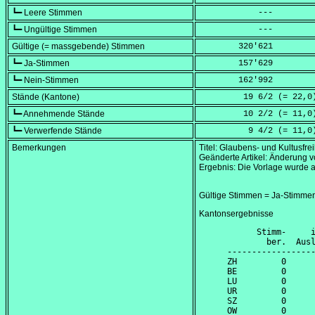
┗━ Leere Stimmen
            ---
┗━ Ungültige Stimmen
            ---
Gültige (= massgebende) Stimmen
        320'621
┗━ Ja-Stimmen
        157'629
┗━ Nein-Stimmen
        162'992
Stände (Kantone)
         19 6/2 (=
 22,0
┗━ Annehmende Stände
         10 2/2 (=
 11,0
┗━ Verwerfende Stände
          9 4/2 (=
 11,0
Bemerkungen
Titel: Glaubens- und Kultusfrei
Geänderte Artikel: Änderung v
Ergebnis: Die Vorlage wurde 
Gültige Stimmen = Ja-Stimme
Kantonsergebnisse
      Stimm-     i
        ber.  Ausl
------------------
ZH         0      
BE         0      
LU         0      
UR         0      
SZ         0      
OW         0      