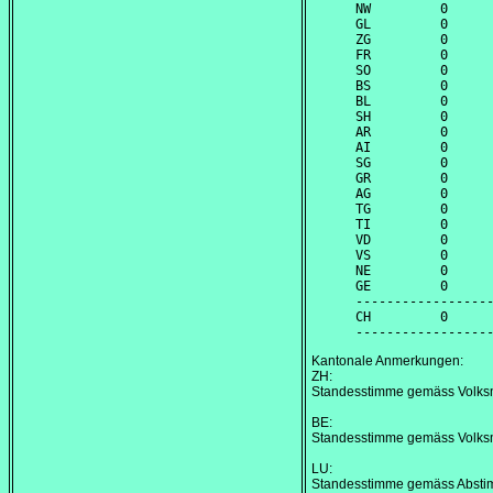
NW         0      
GL         0      
ZG         0      
FR         0      
SO         0      
BS         0      
BL         0      
SH         0      
AR         0      
AI         0      
SG         0      
GR         0      
AG         0      
TG         0      
TI         0      
VD         0      
VS         0      
NE         0      
GE         0      
------------------
CH         0      
Kantonale Anmerkungen:
ZH:
Standesstimme gemäss Volks
BE:
Standesstimme gemäss Volks
LU:
Standesstimme gemäss Abstim