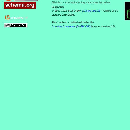
All rights reserved including translation into other
languages
© 1996-2026
Beat Müller
beat
@
sudd
.
ch
-- Online since
January 25th 2005.
This content is published under the
Creative Commons (BY-NC-SA)
licence, version 4.0.