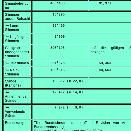
Stimmbeteiligu
        405'483
    61,97
%
ng
Stimmen
         15'290
ausser Betracht
┗━ Leere
         13'400
Stimmen
┗━ Ungültige
          1'890
Stimmen
Gültige (=
        390'193
auf die gültigen S
massgebende)
bezogen
Stimmen
┗━ Ja-Stimmen
        231'578
    59,35
%
┗━ Nein-
        158'615
    40,65
%
Stimmen
Stände
         19 6/2 (=
 22,0
)
(Kantone)
┗━
         12 4/2 (=
 14,0
)
Annehmende
Stände
┗━
          7 2/2 (=
  8,0
)
Verwerfende
Stände
Bemerkungen
Titel: Bundesbeschluss betreffend Revision von Art.
Bundesverfassung