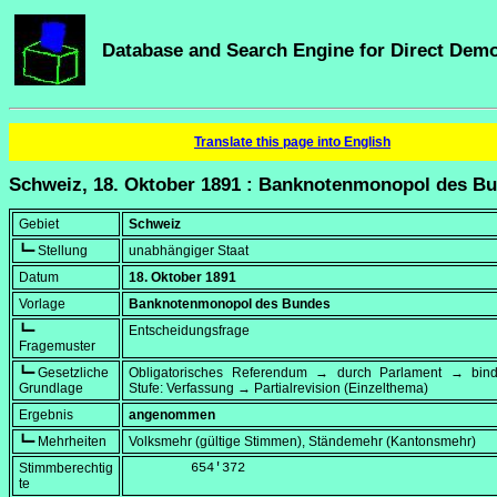
Database and Search Engine for Direct Dem
Translate this page into English
Schweiz, 18. Oktober 1891 : Banknotenmonopol des B
Gebiet
Schweiz
┗━ Stellung
unabhängiger Staat
Datum
18. Oktober 1891
Vorlage
Banknotenmonopol des Bundes
┗━
Entscheidungsfrage
Fragemuster
┗━ Gesetzliche
Obligatorisches Referendum → durch Parlament → bi
Grundlage
Stufe: Verfassung → Partialrevision (Einzelthema)
Ergebnis
angenommen
┗━ Mehrheiten
Volksmehr (gültige Stimmen), Ständemehr (Kantonsmehr)
Stimmberechtig
        654'372
te