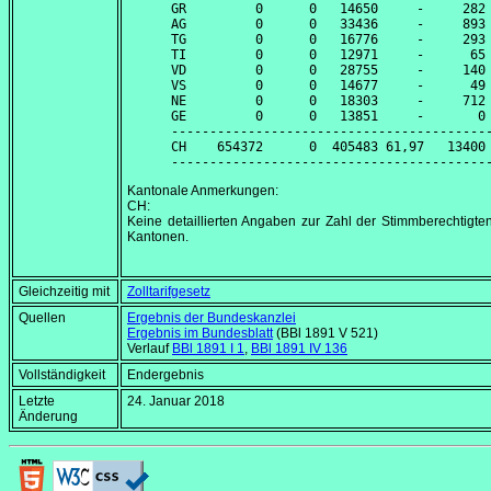
GR         0      0   14650     -     282 
AG         0      0   33436     -     893 
TG         0      0   16776     -     293 
TI         0      0   12971     -      65 
VD         0      0   28755     -     140 
VS         0      0   14677     -      49 
NE         0      0   18303     -     712 
GE         0      0   13851     -       0 
------------------------------------------
CH    654372      0  405483 61,97   13400 
Kantonale Anmerkungen:
CH:
Keine detaillierten Angaben zur Zahl der Stimmberechtigte
Kantonen.
Gleichzeitig mit
Zolltarifgesetz
Quellen
Ergebnis der Bundeskanzlei
Ergebnis im Bundesblatt
(BBl 1891 V 521)
Verlauf
BBl 1891 I 1
,
BBl 1891 IV 136
Vollständigkeit
Endergebnis
Letzte
24. Januar 2018
Änderung