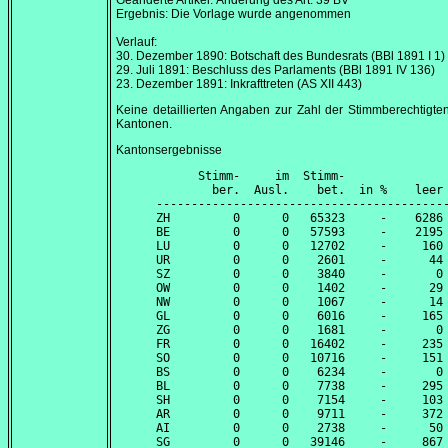
Geänderte Artikel: Änderung des Art. 39 BV
Ergebnis: Die Vorlage wurde angenommen
Verlauf:
30. Dezember 1890
: Botschaft des Bundesrats (BBl 1891 I 1)
29. Juli 1891
: Beschluss des Parlaments (BBl 1891 IV 136)
23. Dezember 1891
: Inkrafttreten (AS XII 443)
Keine detaillierten Angaben zur Zahl der Stimmberechtigte
Kantonen.
Kantonsergebnisse
      Stimm-     im  Stimm-               
        ber.  Ausl.    bet.  in %    leer 
------------------------------------------
ZH         0      0   65323     -    6286 
BE         0      0   57593     -    2195 
LU         0      0   12702     -     160 
UR         0      0    2601     -      44 
SZ         0      0    3840     -       0 
OW         0      0    1402     -      29 
NW         0      0    1067     -      14 
GL         0      0    6016     -     165 
ZG         0      0    1681     -       0 
FR         0      0   16402     -     235 
SO         0      0   10716     -     151 
BS         0      0    6234     -       0 
BL         0      0    7738     -     295 
SH         0      0    7154     -     103 
AR         0      0    9711     -     372 
AI         0      0    2738     -      50 
SG         0      0   39146     -     867 