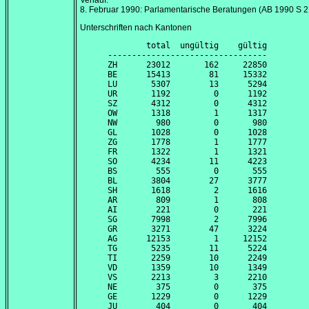
Verlauf:
8. Februar 1990
: Parlamentarische Beratungen (AB 1990 S 2
Unterschriften nach Kantonen
        total  ungültig    gültig

---------------------------------

ZH      23012       162     22850

BE      15413        81     15332

LU       5307        13      5294

UR       1192         0      1192

SZ       4312         0      4312

OW       1318         1      1317

NW        980         0       980

GL       1028         0      1028

ZG       1778         1      1777

FR       1322         1      1321

SO       4234        11      4223

BS        555         0       555

BL       3804        27      3777

SH       1618         2      1616

AR        809         1       808

AI        221         0       221

SG       7998         2      7996

GR       3271        47      3224

AG      12153         1     12152

TG       5235        11      5224

TI       2259        10      2249

VD       1359        10      1349

VS       2213         3      2210

NE        375         0       375

GE       1229         0      1229

JU        404         0       404
