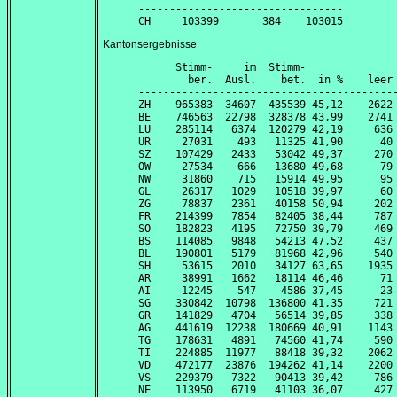
---------------------------------

Kantonsergebnisse
      Stimm-     im  Stimm-               
        ber.  Ausl.    bet.  in %    leer 
------------------------------------------
ZH    965383  34607  435539 45,12    2622 
BE    746563  22798  328378 43,99    2741 
LU    285114   6374  120279 42,19     636 
UR     27031    493   11325 41,90      40 
SZ    107429   2433   53042 49,37     270 
OW     27534    666   13680 49,68      79 
NW     31860    715   15914 49,95      95 
GL     26317   1029   10518 39,97      60 
ZG     78837   2361   40158 50,94     202 
FR    214399   7854   82405 38,44     787 
SO    182823   4195   72750 39,79     469 
BS    114085   9848   54213 47,52     437 
BL    190801   5179   81968 42,96     540 
SH     53615   2010   34127 63,65    1935 
AR     38991   1662   18114 46,46      71 
AI     12245    547    4586 37,45      23 
SG    330842  10798  136800 41,35     721 
GR    141829   4704   56514 39,85     338 
AG    441619  12238  180669 40,91    1143 
TG    178631   4891   74560 41,74     590 
TI    224885  11977   88418 39,32    2062 
VD    472177  23876  194262 41,14    2200 
VS    229379   7322   90413 39,42     786 
NE    113950   6719   41103 36,07     427 