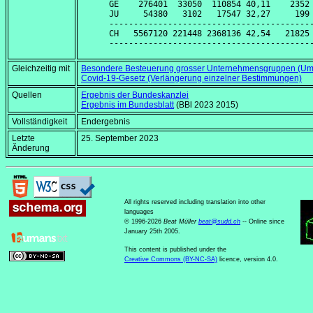
GE    276401  33050  110854 40,11    2352 
JU     54380   3102   17547 32,27     199 
------------------------------------------
CH   5567120 221448 2368136 42,54   21825 
Gleichzeitig mit
Besondere Besteuerung grosser Unternehmensgruppen (Um
Covid-19-Gesetz (Verlängerung einzelner Bestimmungen)
Quellen
Ergebnis der Bundeskanzlei
Ergebnis im Bundesblatt
(BBl 2023 2015)
Vollständigkeit
Endergebnis
Letzte
25. September 2023
Änderung
All rights reserved including translation into other
languages
© 1996-2026
Beat Müller
beat
@
sudd
.
ch
-- Online since
January 25th 2005.
This content is published under the
Creative Commons (BY-NC-SA)
licence, version 4.0.