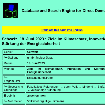
Database and Search Engine for Direct Dem
Translate this page into English
Schweiz, 18. Juni 2023 : Ziele im Klimaschutz, Innovat
Stärkung der Energiesicherheit
Gebiet
Schweiz
┗━ Stellung
unabhängiger Staat
Datum
18. Juni 2023
Vorlage
Ziele im Klimaschutz, Innovation und Stärku
Energiesicherheit
┗━
Entscheidungsfrage
Fragemuster
┗━ Gesetzliche
Fakultatives Referendum → durch Volk → bindend → Stufe:
Grundlage
→ vollständige Aufhebung
Ergebnis
angenommen
┗━ Mehrheiten
Volksmehr (gültige Stimmen)