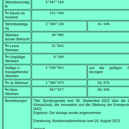
Stimmberechtig
      5'567'120
te
┗━ Davon im
        221'448
Ausland
Stimmbeteiligu
      2'368'136
    42,54
%
ng
Stimmen
         30'085
ausser Betracht
┗━ Leere
         21'825
Stimmen
┗━ Ungültige
          8'260
Stimmen
Gültige (=
      2'338'051
auf die gültigen S
massgebende)
bezogen
Stimmen
┗━ Ja-Stimmen
      1'380'974
    59,07
%
┗━ Nein-
        957'077
    40,93
%
Stimmen
Bemerkungen
Titel: Bundesgesetz vom
30. September 2022
über die Z
Klimaschutz, die Innovation und die Stärkung der Energiesi
(KlG)
Ergebnis: Die Vorlage wurde angenommen
Erwahrung: Bundesratsbeschluss vom
28. August 2023