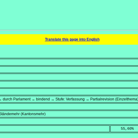
Translate this page into English
 durch Parlament → bindend → Stufe: Verfassung → Partialrevision (Einzelthema
, Ständemehr (Kantonsmehr)
    55,60
%