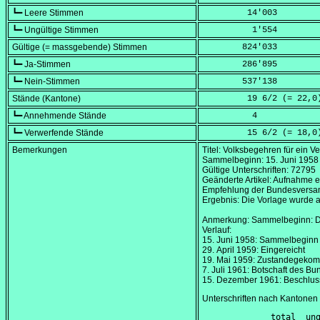
┗━ Leere Stimmen
         14'003
┗━ Ungültige Stimmen
          1'554
Gültige (= massgebende) Stimmen
        824'033
┗━ Ja-Stimmen
        286'895
┗━ Nein-Stimmen
        537'138
Stände (Kantone)
         19 6/2 (=
 22,0
┗━ Annehmende Stände
          4
┗━ Verwerfende Stände
         15 6/2 (=
 18,0
Bemerkungen
Titel: Volksbegehren für ein V
Sammelbeginn:
15. Juni 1958
Gültige Unterschriften: 72795
Geänderte Artikel: Aufnahme e
Empfehlung der Bundesversamm
Ergebnis: Die Vorlage wurde 
Anmerkung: Sammelbeginn: Die
Verlauf:
15. Juni 1958
: Sammelbeginn
29. April 1959
: Eingereicht
19. Mai 1959
: Zustandegekom
7. Juli 1961
: Botschaft des Bu
15. Dezember 1961
: Beschlus
Unterschriften nach Kantonen
        total  ung