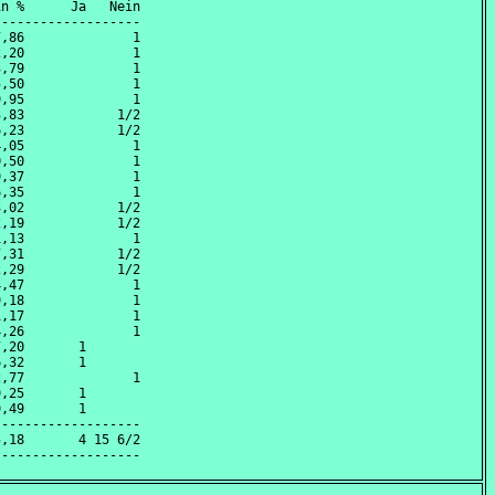
n %      Ja   Nein

------------------

,86              1

,20              1

,79              1

,50              1

,95              1

,83            1/2

,23            1/2

,05              1

,50              1

,37              1

,35              1

,02            1/2

,19            1/2

,13              1

,31            1/2

,29            1/2

,47              1

,18              1

,17              1

,26              1

,20       1       

,32       1       

,77              1

,25       1       

,49       1       

------------------

,18       4 15 6/2
