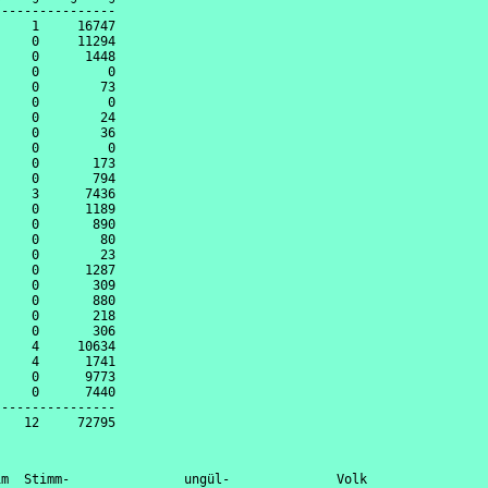
---------------

    1     16747

    0     11294

    0      1448

    0         0

    0        73

    0         0

    0        24

    0        36

    0         0

    0       173

    0       794

    3      7436

    0      1189

    0       890

    0        80

    0        23

    0      1287

    0       309

    0       880

    0       218

    0       306

    4     10634

    4      1741

    0      9773

    0      7440

---------------

m  Stimm-               ungül-              Volk                