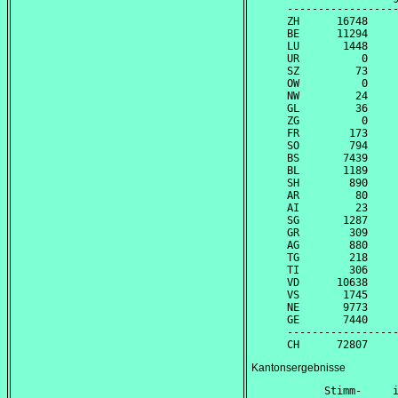
------------------
ZH      16748     
BE      11294     
LU       1448     
UR          0     
SZ         73     
OW          0     
NW         24     
GL         36     
ZG          0     
FR        173     
SO        794     
BS       7439     
BL       1189     
SH        890     
AR         80     
AI         23     
SG       1287     
GR        309     
AG        880     
TG        218     
TI        306     
VD      10638     
VS       1745     
NE       9773     
GE       7440     
------------------
Kantonsergebnisse
      Stimm-     i