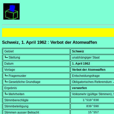
Schweiz, 1. April 1962 : Verbot der Atomwaffen
Gebiet
Schweiz
┗━ Stellung
unabhängiger Staat
Datum
1. April 1962
Vorlage
Verbot der Atomwaffen
┗━ Fragemuster
Entscheidungsfrage
┗━ Gesetzliche Grundlage
Obligatorisches Referendum →
Ergebnis
verworfen
┗━ Mehrheiten
Volksmehr (gültige Stimmen)
Stimmberechtigte
      1'510'038
Stimmbeteiligung
        839'590
Stimmen ausser Betracht
         15'557