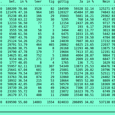
.    bet.  in %    leer    tig  gültig      Ja  in %     Nein  i
----------------------------------------------------------------
0  188209 70,66    3528     82  184599   59328 32,14   125271 67
0  121476 47,16     964    185  120327   45484 37,80    74843 62
0   35238 49,83     166     29   35043    5681 16,21    29362 83
0    5518 63,22     193     30    5295     768 14,50     4527 85
0   12233 56,50      77      2   12154    2437 20,05     9717 79
0    3139 49,43       5      7    3127     193  6,17     2934 93
0    3555 59,38      58      3    3494     481 13,77     3013 86
0    6548 61,56      65      8    6475    1033 15,95     5442 84
0    5987 43,76      28     16    5943    1159 19,50     4784 80
0   25124 54,26     251     34   24839    7607 30,63    17232 69
0   29791 53,79     464    465   28862    6825 23,65    22037 76
0   26260 38,75      84      8   26168   12293 46,98    13875 53
0   19790 47,78     179      7   19604    7413 37,81    12191 62
0   14625 81,48     752      5   13868    4004 28,87     9864 71
0    9154 68,25     271     27    8856    2009 22,69     6847 77
0    1777 48,05       8      4    1765     136  7,71     1629 92
0   55957 62,11    1301    307   54349   13873 25,53    40476 74
0   25641 67,04     601     39   25001    5205 20,82    19796 79
0   76934 79,54    3072     77   73785   21274 28,83    52511 71
0   33763 78,04     874     29   32860    8458 25,74    24402 74
0   18932 36,54     215     53   18664    9855 52,80     8809 47
0   50828 42,05     204     45   50579   32210 63,68    18369 36
0   19739 39,20      66     49   19624    7306 37,23    12318 62
0   23193 55,72      89     32   23072   16323 70,75     6749 29
0   26179 37,71     488     11   25680   15540 60,51    10140 39
----------------------------------------------------------------
0  839590 55,60   14003   1554  824033  286895 34,82   537138 65