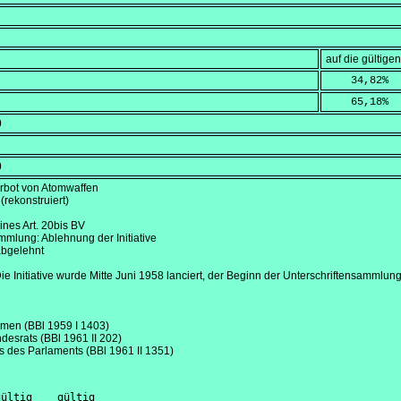
auf die gültig
    34,82
%
    65,18
%
)
)
erbot von Atomwaffen
(rekonstruiert)
ines Art. 20bis BV
lung: Ablehnung der Initiative
abgelehnt
 Initiative wurde Mitte
Juni 1958
lanciert, der Beginn der Unterschriftensammlung l
men (BBl 1959 I 1403)
ndesrats (BBl 1961 II 202)
s des Parlaments (BBl 1961 II 1351)
ültig    gültig
