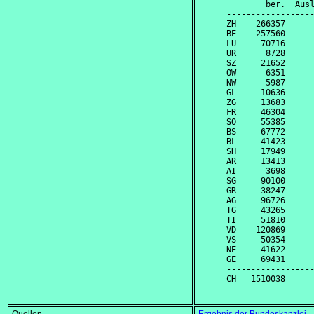
        ber.  Ausl
------------------
ZH    266357      
BE    257560      
LU     70716      
UR      8728      
SZ     21652      
OW      6351      
NW      5987      
GL     10636      
ZG     13683      
FR     46304      
SO     55385      
BS     67772      
BL     41423      
SH     17949      
AR     13413      
AI      3698      
SG     90100      
GR     38247      
AG     96726      
TG     43265      
TI     51810      
VD    120869      
VS     50354      
NE     41622      
GE     69431      
------------------
CH   1510038      