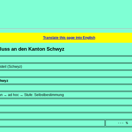
Translate this page into English
hluss an den Kanton Schwyz
steil (Schwyz)
chwyz
n → ad hoc → Stufe: Selbstbestimmung
     --- %