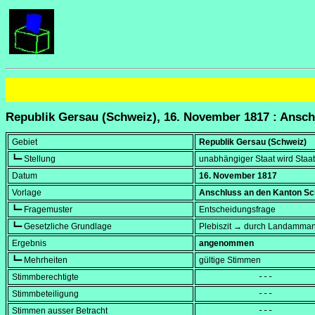
Republik Gersau (Schweiz), 16. November 1817 : Ansc
Gebiet
Republik Gersau (Schweiz)
┗━ Stellung
unabhängiger Staat wird Staat
Datum
16. November 1817
Vorlage
Anschluss an den Kanton S
┗━ Fragemuster
Entscheidungsfrage
┗━ Gesetzliche Grundlage
Plebiszit → durch Landamman
Ergebnis
angenommen
┗━ Mehrheiten
gültige Stimmen
Stimmberechtigte
            ---
Stimmbeteiligung
            ---
Stimmen ausser Betracht
            ---