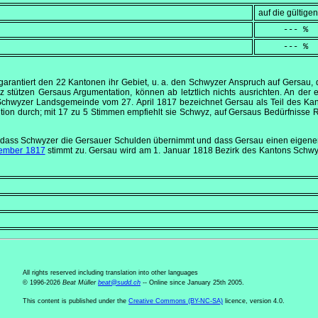
auf die gültig
     --- %
     --- %
arantiert den 22 Kantonen ihr Gebiet, u. a. den Schwyzer Anspruch auf Gersau,
 stützen Gersaus Argumentation, können ab letztlich nichts ausrichten. An de
 Schwyzer Landsgemeinde vom
27. April 1817
bezeichnet Gersau als Teil des Ka
tion durch; mit 17 zu 5 Stimmen empfiehlt sie Schwyz, auf Gersaus Bedürfniss
t, dass Schwyzer die Gersauer Schulden übernimmt und dass Gersau einen eigenen 
ember 1817
stimmt zu. Gersau wird am
1. Januar 1818
Bezirk des Kantons Schwyz,
All rights reserved including translation into other languages
© 1996-2026
Beat Müller
beat
@
sudd
.
ch
-- Online since January 25th 2005.
This content is published under the
Creative Commons (BY-NC-SA)
licence, version 4.0.