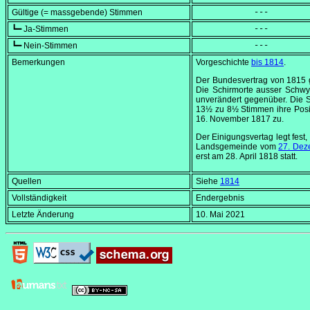
Gültige (= massgebende) Stimmen
            ---
┗━ Ja-Stimmen
            ---
┗━ Nein-Stimmen
            ---
Bemerkungen
Vorgeschichte
bis 1814
.
Der Bundesvertrag von 1815 g
Die Schirmorte ausser Schwyz
unverändert gegenüber. Die
13½ zu 8½ Stimmen ihre Posi
16. November 1817
zu.
Der Einigungsvertag legt fes
Landsgemeinde vom
27. Dez
erst am
28. April 1818
statt.
Quellen
Siehe
1814
Vollständigkeit
Endergebnis
Letzte Änderung
10. Mai 2021