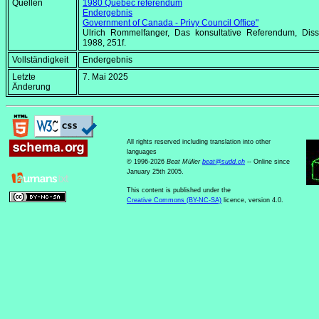
Quellen
1980 Quebec referendum
Endergebnis
Government of Canada - Privy Council Office"
Ulrich Rommelfanger, Das konsultative Referendum, Diss.
1988, 251f.
Vollständigkeit
Endergebnis
Letzte
7. Mai 2025
Änderung
All rights reserved including translation into other
languages
© 1996-2026
Beat Müller
beat
@
sudd
.
ch
-- Online since
January 25th 2005.
This content is published under the
Creative Commons (BY-NC-SA)
licence, version 4.0.