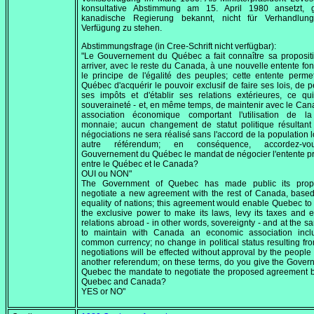
konsultative Abstimmung am
15. April 1980
ansetzt, g
kanadische Regierung bekannt, nicht für Verhandlun
Verfügung zu stehen.
Abstimmungsfrage (in Cree-Schrift nicht verfügbar):
"Le Gouvernement du Québec a fait connaître sa proposit
arriver, avec le reste du Canada, à une nouvelle entente fo
le principe de l'égalité des peuples; cette entente permet
Québec d'acquérir le pouvoir exclusif de faire ses lois, de p
ses impôts et d'établir ses relations extérieures, ce qu
souveraineté - et, en même temps, de maintenir avec le Ca
association économique comportant l'utilisation de 
monnaie; aucun changement de statut politique résultant
négociations ne sera réalisé sans l'accord de la population l
autre référendum; en conséquence, accordez-v
Gouvernement du Québec le mandat de négocier l'entente 
entre le Québec et le Canada?
OUI ou NON"
The Government of Quebec has made public its prop
negotiate a new agreement with the rest of Canada, base
equality of nations; this agreement would enable Quebec to
the exclusive power to make its laws, levy its taxes and e
relations abroad - in other words, sovereignty - and at the s
to maintain with Canada an economic association incl
common currency; no change in political status resulting fr
negotiations will be effected without approval by the people
another referendum; on these terms, do you give the Gover
Quebec the mandate to negotiate the proposed agreement 
Quebec and Canada?
YES or NO"