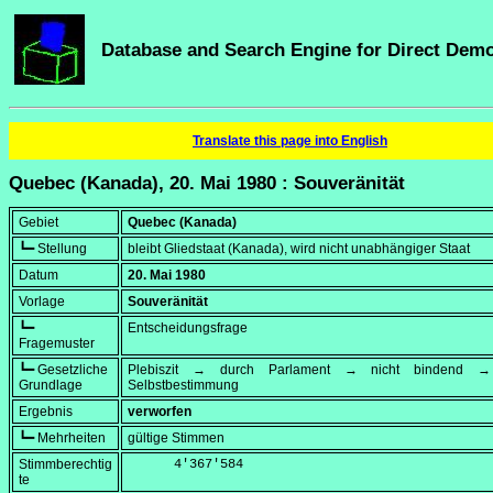
Database and Search Engine for Direct Dem
Translate this page into English
Quebec (Kanada), 20. Mai 1980 : Souveränität
Gebiet
Quebec (Kanada)
┗━ Stellung
bleibt Gliedstaat (Kanada), wird nicht unabhängiger Staat
Datum
20. Mai 1980
Vorlage
Souveränität
┗━
Entscheidungsfrage
Fragemuster
┗━ Gesetzliche
Plebiszit → durch Parlament → nicht bindend → 
Grundlage
Selbstbestimmung
Ergebnis
verworfen
┗━ Mehrheiten
gültige Stimmen
Stimmberechtig
      4'367'584
te