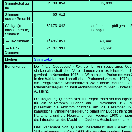
Stimmbeteiligu
      3'738'854
    85,60
%
ng
Stimmen
         65'012
ausser Betracht
Gültige (=
      3'673'842
auf die gültigen S
massgebende)
bezogen
Stimmen
┗━ Ja-Stimmen
      1'485'851
    40,44
%
┗━ Nein-
      2'187'991
    59,56
%
Stimmen
Medien
Stimmzettel
Bemerkungen
Der
"Parti Québécois"
(PQ), der für ein souveränes Que
starken wirtschaftlichen Verbindungen zum restlichen Kanada e
gewinnt im
November 1976
die Wahlen zum Parlament von 
In den Wahlen zum kanadischen Parlament vom
Mai 1979
ge
die Progressiven Konservativen zwar keine Mehrheit, ab
Minderheitsregierung stellt Verhandlungen mit den Bundesst
Aussicht.
Die Regierung Quebecs stellt ihr Projekt einer Verfassungs
für ein souveränes Quebec am
1. November 1979
v
präsentiert die Abstimmungsfrage am
20. Dezember 19
kanadische Minderheitsregierung bringt ihr Budget nicht d
Parlament, und die Neuwahlen vom
Februar 1980
bringen
die Liberalen an die Macht, die Quebecs Bestrebungen able
Das Parlament von Quebec beschliesst das Gesetz ü
Volksbefragung im März 1980. Als Ministerpräsident Léve