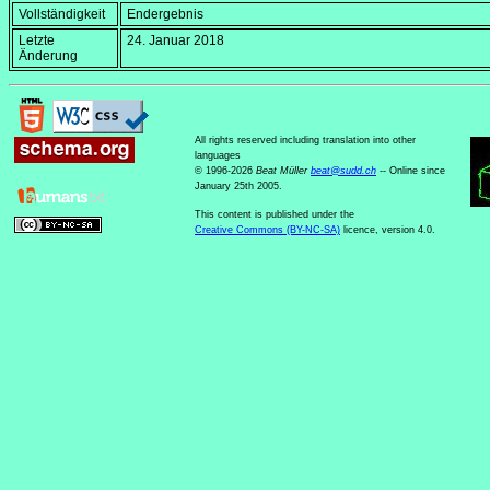
Vollständigkeit
Endergebnis
Letzte
24. Januar 2018
Änderung
All rights reserved including translation into other
languages
© 1996-2026
Beat Müller
beat
@
sudd
.
ch
-- Online since
January 25th 2005.
This content is published under the
Creative Commons (BY-NC-SA)
licence, version 4.0.