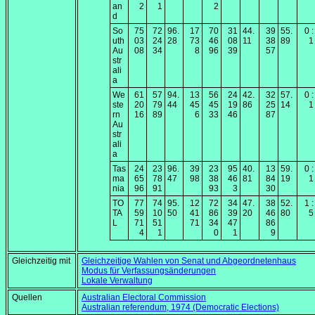
an
2
1
2
d
So
75
72
96.
17
70
31
44.
39
55.
0 :
uth
03
24
28
73
46
08
11
38
89
1
Au
08
34
8
96
39
57
str
ali
a
We
61
57
94.
13
56
24
42.
32
57.
0 :
ste
20
79
44
45
45
19
86
25
14
1
rn
16
89
6
33
46
87
Au
str
ali
a
Tas
24
23
96.
39
23
95
40.
13
59.
0 :
ma
65
78
47
98
38
46
81
84
19
1
nia
96
91
93
3
30
TO
77
74
95.
12
72
34
47.
38
52.
1 :
TA
59
10
50
41
86
39
20
46
80
5
L
71
51
71
34
47
86
4
1
0
1
9
Gleichzeitig mit
Gleichzeitige Wahlen von Senat und Abgeordnetenhaus
Modus für Verfassungsänderungen
Lokale Verwaltung
Quellen
Australian Electoral Commission
Australian referendum, 1974 (Democratic Elections)