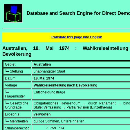
Database and Search Engine for Direct Dem
Translate this page into English
Australien, 18. Mai 1974 : Wahlkreiseinteilun
Bevölkerung
Gebiet
Australien
┗━ Stellung
unabhängiger Staat
Datum
18. Mai 1974
Vorlage
Wahlkreiseinteilung nach Bevölkerung
┗━
Entscheidungsfrage
Fragemuster
┗━ Gesetzliche
Obligatorisches Referendum → durch Parlament → bi
Grundlage
Stufe: Verfassung → Partialrevision (Einzelthema)
Ergebnis
verworfen
┗━ Mehrheiten
gültige Stimmen, Untereinheiten
Stimmberechtig
      7'759'714