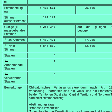
te
Stimmbeteiligu
      7'410'511
    95,50
%
ng
Stimmen
        124'171
ausser Betracht
Gültige (=
      7'286'340
auf die gültigen S
massgebende)
bezogen
Stimmen
┗━ Ja-Stimmen
      3'439'471
    47,20
%
┗━ Nein-
      3'846'869
    52,80
%
Stimmen
Staaten
              6
┗━
              1
Annehmende
Staaten
┗━
              5
Verwerfende
Staaten
Bemerkungen
Obligatorisches Verfassungsreferendum nach Art. 
Verfassung. Erforderlich sind ein Volks- und ein Staatenm
beiden Territorien (Australian Captial Territory und Northern T
sind nicht stimmberechtigt.
Abstimmungsfrage:
"Proposed law entitled
'An Act to alter the Constitution so as to ensure that the me