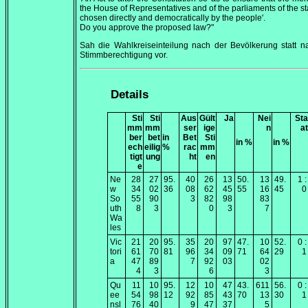
the House of Representatives and of the parliaments of the st
chosen directly and democratically by the people'.
Do you approve the proposed law?"
Sah die Wahlkreiseinteilung nach der Bevölkerung statt 
Stimmberechtigung vor.
Details
Sti
Sti
Aus
Gült
Ja
Nei
Sta
mm
mm
ser
ige
n
at
ber
bet
in
Bet
Sti
in %
in %
ech
eilig
%
rac
mm
tigt
ung
ht
en
e
Ne
28
27
95.
40
26
13
50.
13
49.
1 :
w
34
02
36
08
62
45
55
16
45
0
So
55
90
3
82
98
83
uth
8
3
0
3
7
Wa
les
Vic
21
20
95.
35
20
97
47.
10
52.
0 :
tori
61
70
81
96
34
09
71
64
29
1
a
47
89
7
92
03
02
4
3
6
3
Qu
11
10
95.
12
10
47
43.
611
56.
0 :
ee
54
98
12
92
85
43
70
13
30
1
nsl
76
40
9
47
37
5