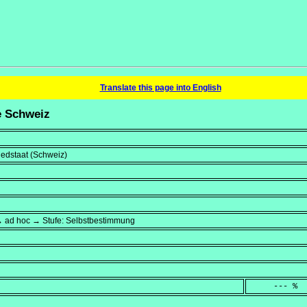
Translate this page into English
ie Schweiz
liedstaat (Schweiz)
→ ad hoc → Stufe: Selbstbestimmung
     --- %