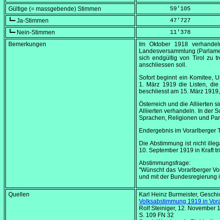
Gültige (= massgebende) Stimmen
         59'105
┗━ Ja-Stimmen
         47'727
┗━ Nein-Stimmen
         11'378
Bemerkungen
Im
Oktober 1918
verhandeln
Landesversammlung (Parlame
sich endgültig von Tirol zu 
anschliessen soll.
Sofort beginnt ein Komitee, 
1. März 1919
die Listen, di
beschliesst am
15. März 1919
Österreich und die Alliierten
Alliierten verhandeln. In der 
Sprachen, Religionen und Par
Endergebnis im Vorarlberger 
Die Abstimmung ist nicht ille
10. September 1919
in Kraft tri
Abstimmungsfrage:
"Wünscht das Vorarlberger Vo
und mit der Bundesregierung 
Quellen
Karl Heinz Burmeister, Geschi
Volksabstimmung 1919 in Vora
Rolf Steiniger, 12. November 
S. 109 FN 32