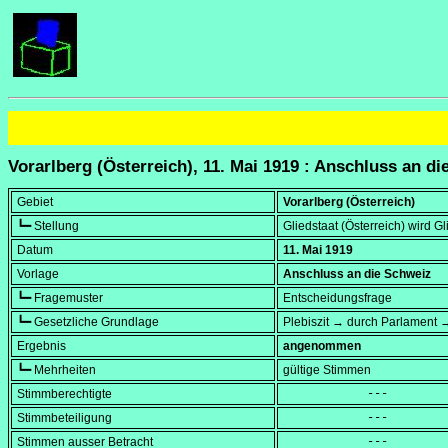
Vorarlberg (Österreich), 11. Mai 1919 : Anschluss an d
Gebiet
Vorarlberg (Österreich)
┗━ Stellung
Gliedstaat (Österreich) wird G
Datum
11. Mai 1919
Vorlage
Anschluss an die Schweiz
┗━ Fragemuster
Entscheidungsfrage
┗━ Gesetzliche Grundlage
Plebiszit → durch Parlament 
Ergebnis
angenommen
┗━ Mehrheiten
gültige Stimmen
Stimmberechtigte
            ---
Stimmbeteiligung
            ---
Stimmen ausser Betracht
            ---