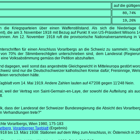
auf die gültig
    80,74
%
    19,26
%
 die Kriegsparteien über einen Waffenstillstand. Als sich die Niederlage Ös
nt), die am
3. November 1918
mit Bezug auf Punkt X von US-Präsident Wilsons 14
trennen. Am
12. November 1918
ruft die provisorische Nationalversammlung in 
Unterschriften für einen Anschluss Vorarlbergs an die Schweiz zu sammeln; Haup
e von 70% der Stimmberechtigten unterschrieben sind, dem Landesrat (Regier
, eine Volksabstimmung gemäss der Petition abzuhalten.
 sind dagegen, weil sonst das angestrebte Gleichgewicht in Mitteleuropa gestört w
Schweiz sind nur die Deutschschweizer katholischen Kreise dafür; Freisinnige, Wels
teien verschoben hätte.
Tagblatt vom
14. Mai 1919
. Andere Zahlen lauten auf 47'208 gegen 11'248 Nein.
gal, weil der Vertrag von Saint-Germain-en-Laye, der sowohl die Aufteilung als au
tt.
lk, dass der Landesrat der Schweizer Bundesregierung die Absicht des Vorarlber
in Verhandlungen trete?"
chte Vorarlbergs, Wien 1980, 175-183
rlberg
,
Vorarlberger Tagblatt
(Ergebnis)
1918 bis 13. März 1938: Stationen auf dem Weg zum Anschluss, in: Österreich in 20