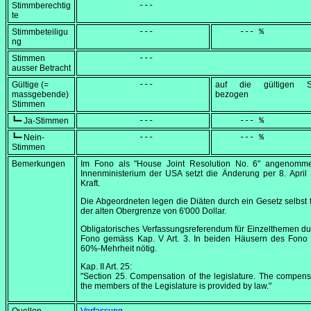
Stimmberechtig
            ---
te
Stimmbeteiligu
            ---
     --- %
ng
Stimmen
            ---
ausser Betracht
Gültige (=
            ---
auf die gültigen S
massgebende)
bezogen
Stimmen
┗━ Ja-Stimmen
            ---
     --- %
┗━ Nein-
            ---
     --- %
Stimmen
Bemerkungen
Im Fono als "House Joint Resolution No. 6" angenomm
Innenministerium der USA setzt die Änderung per
8. April
Kraft.
Die Abgeordneten legen die Diäten durch ein Gesetz selbst fe
der alten Obergrenze von 6'000 Dollar.
Obligatorisches Verfassungsreferendum für Einzelthemen d
Fono gemäss Kap. V Art. 3. In beiden Häusern des Fono i
60%-Mehrheit nötig.
Kap. II Art. 25:
"Section 25. Compensation of the legislature. The compens
the members of the Legislature is provided by law."