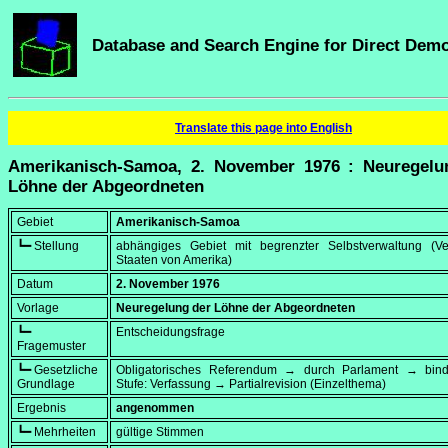
Database and Search Engine for Direct Dem
Translate this page into English
Amerikanisch-Samoa, 2. November 1976 : Neuregelu
Löhne der Abgeordneten
Gebiet
Amerikanisch-Samoa
┗━ Stellung
abhängiges Gebiet mit begrenzter Selbstverwaltung (Ver
Staaten von Amerika)
Datum
2. November 1976
Vorlage
Neuregelung der Löhne der Abgeordneten
┗━
Entscheidungsfrage
Fragemuster
┗━ Gesetzliche
Obligatorisches Referendum → durch Parlament → bi
Grundlage
Stufe: Verfassung → Partialrevision (Einzelthema)
Ergebnis
angenommen
┗━ Mehrheiten
gültige Stimmen