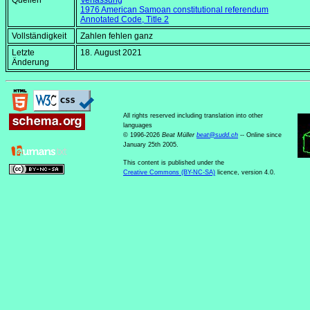
Quellen
Verfassung
1976 American Samoan constitutional referendum
Annotated Code, Title 2
Vollständigkeit
Zahlen fehlen ganz
Letzte
18. August 2021
Änderung
All rights reserved including translation into other
languages
© 1996-2026
Beat Müller
beat
@
sudd
.
ch
-- Online since
January 25th 2005.
This content is published under the
Creative Commons (BY-NC-SA)
licence, version 4.0.