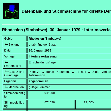
Datenbank und Suchmaschine für direkte De
Rhodesien (Simbabwe), 30. Januar 1979 : Interimsverf
Gebiet
Rhodesien (Simbabwe)
┗━ Stellung
unabhängiger Staat
Datum
30. Januar 1979
Vorlage
Interimsverfassung
┗━
Entscheidungsfrage
Fragemuster
┗━ Gesetzliche
Plebiszit → durch Parlament → ad hoc → Stufe: Verfa
Grundlage
Totalrevison
Ergebnis
angenommen
┗━ Mehrheiten
gültige Stimmen
Stimmberechtig
         94'900
te
Stimmbeteiligu
         67'838
    71,50
%
ng