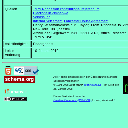
Quellen
1979 Rhodesian constitutional referendum
Elections in Zimbabwe
Verfassung
Internal Settlement
,
Lancaster House Agreement
Henry Wiseman/Alastair M. Taylor,
From Rhodesia to Zi
New York 1981, passim
Archiv der Gegenwart 1980 23300.A1/2,
Africa Research 
1979 5135B
Vollständigkeit
Endergebnis
Letzte
10. Januar 2019
Änderung
Alle Rechte einschliesslich der Übersetzung in andere
Sprachen vorbehalten
© 1996-2026
Beat Müller
beat
@
sudd
.
ch
-- Im Netz seit
25. Januar 2005.
Dieser Text steht unter der
Creative Commons (BY-NC-SA)
Lizenz, Version 4.0.