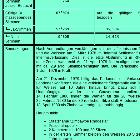
Stimmen
            764
ausser Betracht
Gültige (=
         67'074
auf die gültigen S
massgebende)
bezogen
Stimmen
┗━ Ja-Stimmen
         57'269
    85,38
%
┗━ Nein-
          9'805
    14,62
%
Stimmen
Bemerkungen
Nach Verhandlungen verständigen sich die afrikanischen 
und die Weissen am
3. März 1978
im
"Internal Settlement"
a
Interimsverfassung. Dies ist die letzte Abstimmung in R
unter Zensuswahlrecht. Am
21. April 1979
finden allgemeine
mit ca. 2,9 Mio. Stimmberechtigten statt. Die Verfassung 
1. Juni 1979
in Kraft.
Am
21. Dezember 1979
billigt das Parlament die Verfas
Londoner Konferenz, die eine verkleinerte Sitzgarantie von 2
für Weisse auf 10 Jahre hinaus bringt. Dazu soll 
Unabhängigkeit wieder ein Gouverneur amtier
14. Februar 1980
finden die Wahlen für die 20 "weiss
29. Februar 1980
für die 80 restlichen Sitze statt. Rhodesien
18. April 1980
als Zimbabwe endgültig unabhängig.
Hauptpunkte
Staatsname "Zimbawbe Rhodesia"
Präsidialrepublik
2 Kammern mit 100 und 30 Sitzen
In der ersten Kammer bleiben den Weissen 28 Sitz
Jahre garantiert