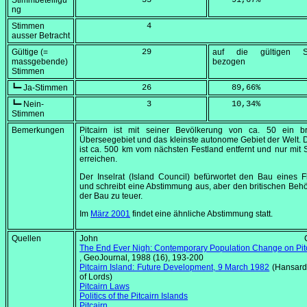
Stimmbeteiligu
             33
    91,67
%
ng
Stimmen
              4
ausser Betracht
Gültige (=
             29
auf die gültigen S
massgebende)
bezogen
Stimmen
┗━ Ja-Stimmen
             26
    89,66
%
┗━ Nein-
              3
    10,34
%
Stimmen
Bemerkungen
Pitcairn ist mit seiner Bevölkerung von ca. 50 ein bri
Überseegebiet und das kleinste autonome Gebiet der Welt. D
ist ca. 500 km vom nächsten Festland entfernt und nur mit S
erreichen.
Der Inselrat (
Island Council
) befürwortet den Bau eines F
und schreibt eine Abstimmung aus, aber den britischen Behö
der Bau zu teuer.
Im
März 2001
findet eine ähnliche Abstimmung statt.
Quellen
John Connel
The End Ever Nigh: Contemporary Population Change on Pitc
, GeoJournal, 1988 (16), 193-200
Pitcairn Island: Future Development, 9 March 1982
(
Hansard
of Lords
)
Pitcairn Laws
Politics of the Pitcairn Islands
Pitcairn