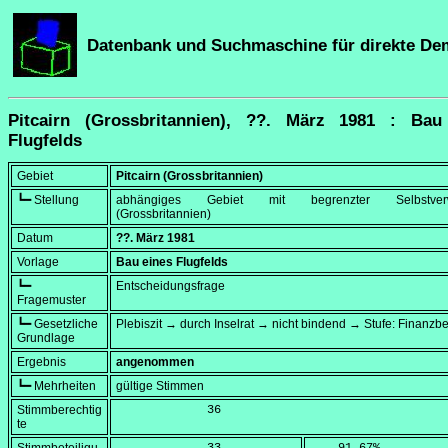
Datenbank und Suchmaschine für direkte De
Pitcairn (Grossbritannien), ??. März 1981 : Bau
Flugfelds
Gebiet
Pitcairn (Grossbritannien)
┗━ Stellung
abhängiges Gebiet mit begrenzter Selbstverw
(Grossbritannien)
Datum
??. März 1981
Vorlage
Bau eines Flugfelds
┗━
Entscheidungsfrage
Fragemuster
┗━ Gesetzliche
Plebiszit → durch Inselrat → nicht bindend → Stufe: Finanzb
Grundlage
Ergebnis
angenommen
┗━ Mehrheiten
gültige Stimmen
Stimmberechtig
             36
te